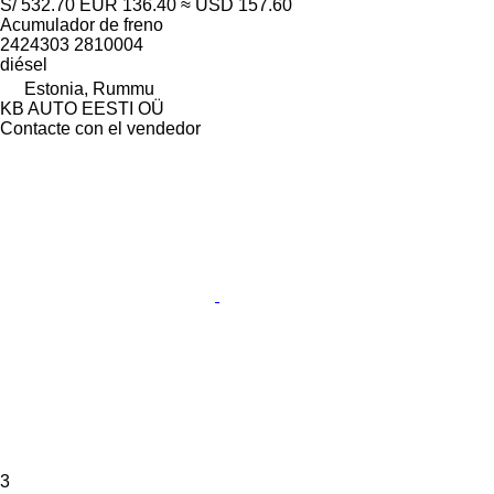
S/ 532.70
EUR 136.40
≈ USD 157.60
Acumulador de freno
2424303 2810004
diésel
Estonia, Rummu
KB AUTO EESTI OÜ
Contacte con el vendedor
3