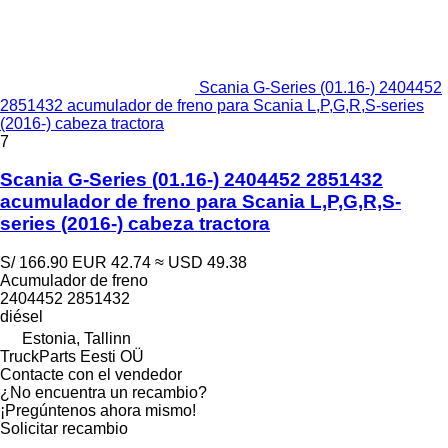
Scania G-Series (01.16-) 2404452
2851432 acumulador de freno para Scania L,P,G,R,S-series
(2016-) cabeza tractora
7
Scania G-Series (01.16-) 2404452 2851432
acumulador de freno para Scania L,P,G,R,S-
series (2016-) cabeza tractora
S/ 166.90
EUR 42.74
≈ USD 49.38
Acumulador de freno
2404452 2851432
diésel
Estonia, Tallinn
TruckParts Eesti OÜ
Contacte con el vendedor
¿No encuentra un recambio?
¡Pregúntenos ahora mismo!
Solicitar recambio