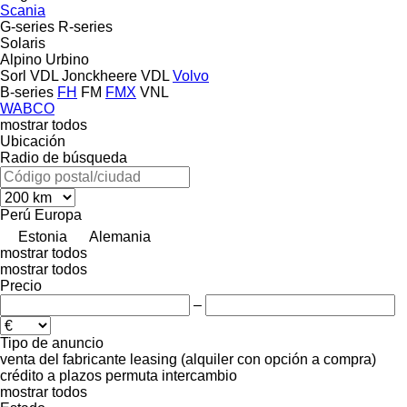
Scania
G-series
R-series
Solaris
Alpino
Urbino
Sorl
VDL Jonckheere
VDL
Volvo
B-series
FH
FM
FMX
VNL
WABCO
mostrar todos
Ubicación
Radio de búsqueda
Perú
Europa
Estonia
Alemania
mostrar todos
mostrar todos
Precio
–
Tipo de anuncio
venta
del fabricante
leasing (alquiler con opción a compra)
crédito
a plazos
permuta
intercambio
mostrar todos