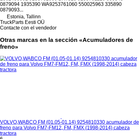
0879094 1935390 WA9253761060 550025963 335890
0879093...
Estonia, Tallinn
TruckParts Eesti OÜ
Contacte con el vendedor
Otras marcas en la sección «Acumuladores de
freno»
VOLVO,WABCO FM (01.05-01.14) 9254810330 acumulador de
freno para Volvo FM7-FM12, FM, FMX (1998-2014) cabeza
tractora
6