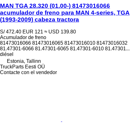
MAN TGA 28.320 (01.00-) 81473016066
acumulador de freno para MAN 4-series, TGA
(1993-2009) cabeza tractora
S/ 472.40
EUR 121
≈ USD 139.80
Acumulador de freno
81473016066 81473016065 81473016010 81473016032
81.47301-6066 81.47301-6065 81.47301-6010 81.47301...
diésel
Estonia, Tallinn
TruckParts Eesti OÜ
Contacte con el vendedor