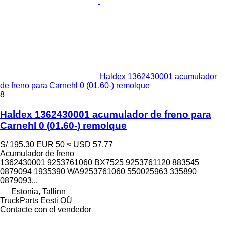
Haldex 1362430001 acumulador
de freno para Carnehl 0 (01.60-) remolque
8
Haldex 1362430001 acumulador de freno para
Carnehl 0 (01.60-) remolque
S/ 195.30
EUR 50
≈ USD 57.77
Acumulador de freno
1362430001 9253761060 BX7525 9253761120 883545
0879094 1935390 WA9253761060 550025963 335890
0879093...
Estonia, Tallinn
TruckParts Eesti OÜ
Contacte con el vendedor