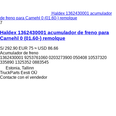
Haldex 1362430001 acumulador
de freno para Carnehl 0 (01.60-) remolque
7
Haldex 1362430001 acumulador de freno para
Carnehl 0 (01.60-) remolque
S/ 292.90
EUR 75
≈ USD 86.66
Acumulador de freno
1362430001 9253761060 0203273900 050408 10537320
335890 1325352 0883545
Estonia, Tallinn
TruckParts Eesti OÜ
Contacte con el vendedor