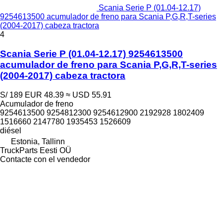
Scania Serie P (01.04-12.17)
9254613500 acumulador de freno para Scania P,G,R,T-series
(2004-2017) cabeza tractora
4
Scania Serie P (01.04-12.17) 9254613500
acumulador de freno para Scania P,G,R,T-series
(2004-2017) cabeza tractora
S/ 189
EUR 48.39
≈ USD 55.91
Acumulador de freno
9254613500 9254812300 9254612900 2192928 1802409
1516660 2147780 1935453 1526609
diésel
Estonia, Tallinn
TruckParts Eesti OÜ
Contacte con el vendedor