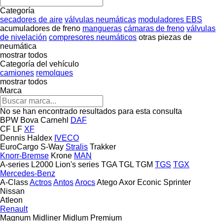
Categoría
secadores de aire
válvulas neumáticas
moduladores EBS
acumuladores de freno
mangueras
cámaras de freno
válvulas
de nivelación
compresores neumáticos
otras piezas de
neumática
mostrar todos
Categoría del vehículo
camiones
remolques
mostrar todos
Marca
No se han encontrado resultados para esta consulta
BPW
Bova
Carnehl
DAF
CF
LF
XF
Dennis
Haldex
IVECO
EuroCargo
S-Way
Stralis
Trakker
Knorr-Bremse
Krone
MAN
A-series
L2000
Lion's series
TGA
TGL
TGM
TGS
TGX
Mercedes-Benz
A-Class
Actros
Antos
Arocs
Atego
Axor
Econic
Sprinter
Nissan
Atleon
Renault
Magnum
Midliner
Midlum
Premium