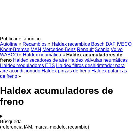
Publicar el anuncio
Autoline
»
Recambios
»
Haldex recambios
Bosch
DAF
IVECO
Knorr-Bremse
MAN
Mercedes-Benz
Renault
Scania
Volvo
WABCO
»
Haldex neumática
»
Haldex acumuladores de
freno
Haldex secadores de aire
Haldex válvulas neumáticas
Haldex moduladores EBS
Haldex filtros deshidratador para
aire acondicionado
Haldex pinzas de freno
Haldex palancas
de freno
»
Haldex acumuladores de
freno
Búsqueda
(referencia IAM, marca, modelo, recambio)