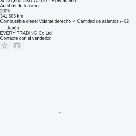
S/ 237,600
USD 70,010
≈ EUR 60,960
Autobús de turismo
2005
341,686 km
Combustible
diésel
Volante derecho
✓
Cantidad de asientos
62
Japón
EVERY TRADING Co Ltd
Contacte con el vendedor