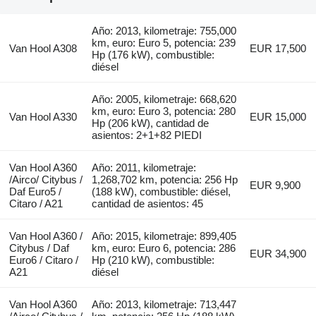
Año: 2013, kilometraje: 755,000
km, euro: Euro 5, potencia: 239
Van Hool A308
EUR 17,500
Hp (176 kW), combustible:
diésel
Año: 2005, kilometraje: 668,620
km, euro: Euro 3, potencia: 280
Van Hool A330
EUR 15,000
Hp (206 kW), cantidad de
asientos: 2+1+82 PIEDI
Van Hool A360
Año: 2011, kilometraje:
/Airco/ Citybus /
1,268,702 km, potencia: 256 Hp
EUR 9,900
Daf Euro5 /
(188 kW), combustible: diésel,
Citaro / A21
cantidad de asientos: 45
Van Hool A360 /
Año: 2015, kilometraje: 899,405
Citybus / Daf
km, euro: Euro 6, potencia: 286
EUR 34,900
Euro6 / Citaro /
Hp (210 kW), combustible:
A21
diésel
Van Hool A360
Año: 2013, kilometraje: 713,447