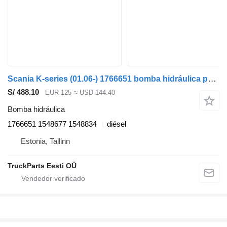
Scania K-series (01.06-) 1766651 bomba hidráulica para Scania K,N,F-series bus (2006-) autobús
S/ 488.10
EUR 125
≈ USD 144.40
Bomba hidráulica
1766651 1548677 1548834
diésel
Estonia, Tallinn
TruckParts Eesti OÜ