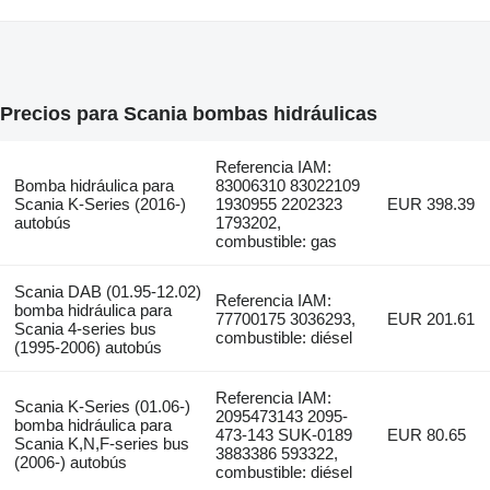
Precios para Scania bombas hidráulicas
Referencia IAM:
Bomba hidráulica para
83006310 83022109
Scania K-Series (2016-)
1930955 2202323
EUR 398.39
autobús
1793202,
combustible: gas
Scania DAB (01.95-12.02)
Referencia IAM:
bomba hidráulica para
77700175 3036293,
EUR 201.61
Scania 4-series bus
combustible: diésel
(1995-2006) autobús
Referencia IAM:
Scania K-Series (01.06-)
2095473143 2095-
bomba hidráulica para
473-143 SUK-0189
EUR 80.65
Scania K,N,F-series bus
3883386 593322,
(2006-) autobús
combustible: diésel