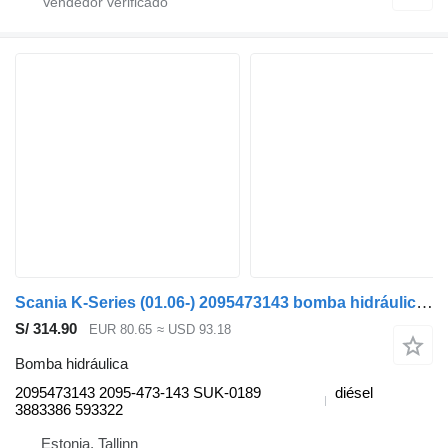
Scania K-Series (01.06-) 2095473143 bomba hidráulica para Scania K,N,F-series bus (2006-) autobús
S/ 314.90
EUR 80.65
≈ USD 93.18
Bomba hidráulica
2095473143 2095-473-143 SUK-0189
diésel
3883386 593322
Estonia, Tallinn