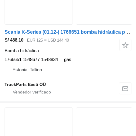
Scania K-Series (01.12-) 1766651 bomba hidráulica para Scania K,N,F-series bus (2006-) autobús
S/ 488.10
EUR 125
≈ USD 144.40
Bomba hidráulica
1766651 1548677 1548834
gas
Estonia, Tallinn
TruckParts Eesti OÜ