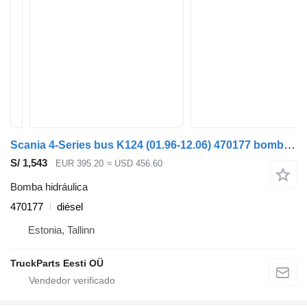
Scania 4-Series bus K124 (01.96-12.06) 470177 bomba hidráulica para Scania 4-series bus (1995-2006) autobús
S/ 1,543
EUR 395.20
≈ USD 456.60
Bomba hidráulica
470177
diésel
Estonia, Tallinn
TruckParts Eesti OÜ