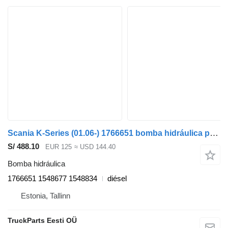
Scania K-Series (01.06-) 1766651 bomba hidráulica para Scania K,N,F-series bus (2006-) autobús
S/ 488.10
EUR 125
≈ USD 144.40
Bomba hidráulica
1766651 1548677 1548834
diésel
Estonia, Tallinn
TruckParts Eesti OÜ