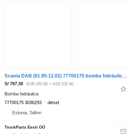
Scania DAB (01.95-12.02) 77700175 bomba hidráulica para Scania 4-series bus (1995-2006) autobús
S/ 787.30
EUR 201.60
≈ USD 232.90
Bomba hidráulica
77700175 3036293
diésel
Estonia, Tallinn
TruckParts Eesti OÜ