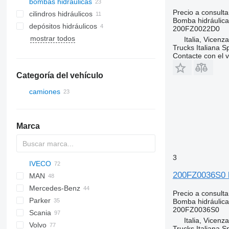
bombas hidráulicas
Precio a consulta
cilindros hidráulicos
Bomba hidráulica
depósitos hidráulicos
200FZ0022D0
mostrar todos
Italia, Vicenz
Trucks Italiana S
Contacte con el 
Categoría del vehículo
camiones
Marca
3
IVECO
BM
XF
AC
M series
RT
200FZ0036S0 
MAN
EuroCargo
NPR
PC
KMK
LTM
R-series
Mercedes-Benz
Eurotech
NQR
WA
F90
Precio a consulta
Parker
Eurotrakker
LE
A-Class
Canter
Atleon
Bomba hidráulica
200FZ0036S0
Scania
Stralis
TGA
Actros
Magnum
Italia, Vicenz
Volvo
Trakker
TGL
Antos
Manager
K-series
Trucks Italiana S