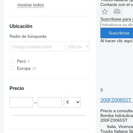
Contacte con el 
mostrar todos
TGM
Arocs
Midliner
R-series
A-series
TGS
Atego
Midlum
BL
Suscríbase para 
TGX
Axor
Premium
FH
Ubicación
Econic
FL
Suscribirse
LK
FM
Radio de búsqueda
FMX
Al hacer clic aq
L-series
VNL
Perú
Europa
Italia
España
Precio
Portugal
3
Lituania
200FZ0065ST 
–
Precio a consulta
Bomba hidráulica
200FZ0065ST
Italia, Vicenz
Trucks Italiana S