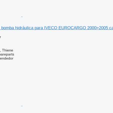
4 bomba hidráulica para IVECO EUROCARGO 2000>2005 c
r
a, Thiene
pareparts
vendedor