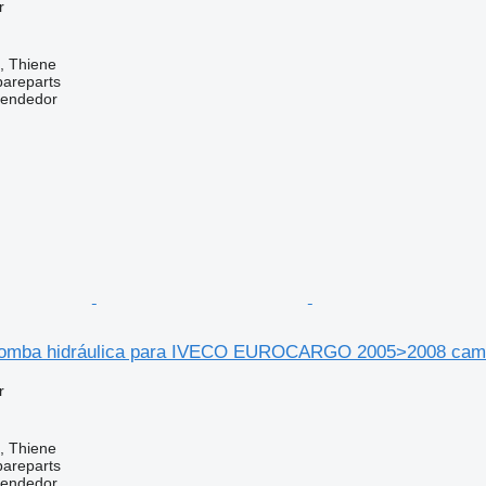
r
a, Thiene
pareparts
vendedor
bomba hidráulica para IVECO EUROCARGO 2005>2008 cam
r
a, Thiene
pareparts
vendedor