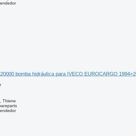
vendedor
20000 bomba hidráulica para IVECO EUROCARGO 1994>2
r
a, Thiene
pareparts
vendedor