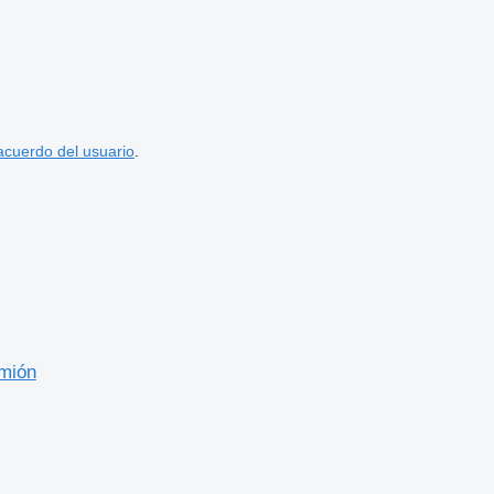
acuerdo del usuario
.
mión