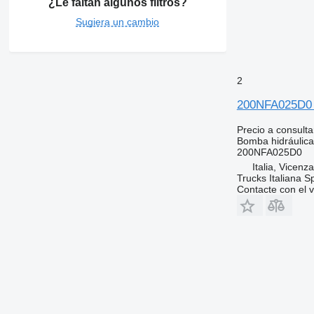
¿Le faltan algunos filtros?
Sugiera un cambio
2
200NFA025D0 
Precio a consulta
Bomba hidráulica
200NFA025D0
Italia, Vicenz
Trucks Italiana S
Contacte con el 