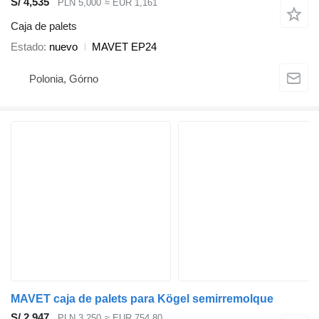
S/ 4,535
PLN 5,000
≈ EUR 1,161
Caja de palets
Estado
nuevo
MAVET EP24
Polonia, Górno
MAVET caja de palets para Kögel semirremolque
S/ 2,947
PLN 3,250
≈ EUR 754.80