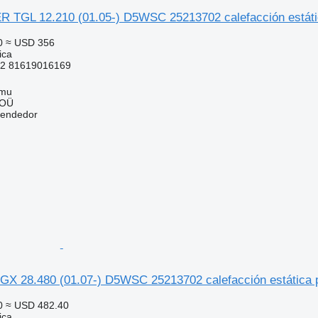
TGL 12.210 (01.05-) D5WSC 25213702 calefacción estát
0
≈ USD 356
ica
2 81619016169
mmu
 OÜ
vendedor
GX 28.480 (01.07-) D5WSC 25213702 calefacción estátic
0
≈ USD 482.40
ica