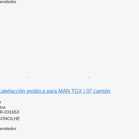
vendedor
calefacción estática para MAN TGX | 07 camión
r
ica
0R-031653
RGONCILHE
vendedor