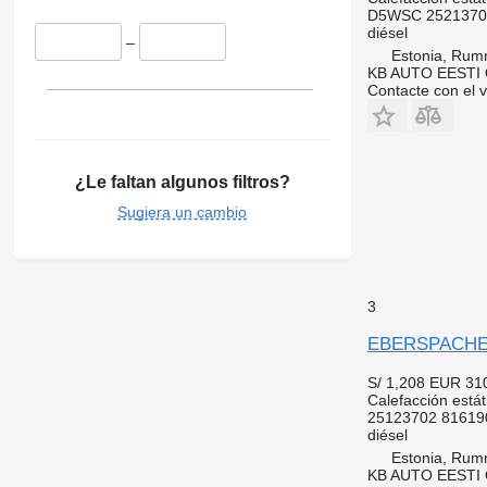
D5WSC 25213702
diésel
–
Estonia, Ru
KB AUTO EESTI
Contacte con el 
¿Le faltan algunos filtros?
Sugiera un cambio
3
EBERSPACHER 
S/ 1,208
EUR 31
Calefacción estát
25123702 81619
diésel
Estonia, Ru
KB AUTO EESTI