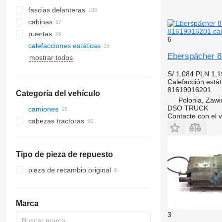
fascias delanteras
cabinas
81619016201 cal
puertas
6
calefacciones estáticas
mangueras de aire acondicionado
Eberspächer 8
mostrar todos
parabrisas
compresores de aires
acondicionados
S/ 1,084
PLN 1,1
Calefacción estát
radiadores de aire acondicionado
81619016201
Categoría del vehículo
filtros deshidratador para aire
Polonia, Zawi
acondicionado
DSO TRUCK
camiones
otras piezas de aire acondicionado
Contacte con el 
cabezas tractoras
Tipo de pieza de repuesto
pieza de recambio original
Marca
3