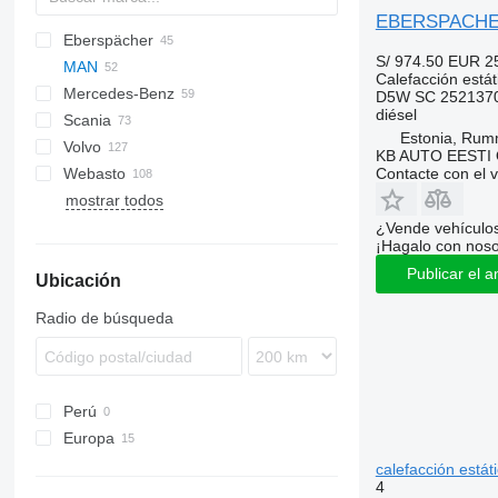
EBERSPACHER 
Eberspächer
CF
AC
S/ 974.50
EUR 2
MAN
LF
F-MAX
Daily
Calefacción estát
Mercedes-Benz
XF
EuroCargo
TGA
D5W SC 252137
diésel
Scania
Eurotech
TGL
A-Class
Canter
Atleon
Kerax
Estonia, Ru
Volvo
S-Way
TGM
Actros
Cabstar
Magnum
R-series
KB AUTO EESTI
Contacte con el 
Webasto
Stralis
TGS
Antos
Major
A-series
mostrar todos
TGX
Arocs
Maxity
FH
Atego
Midlum
FL
¿Vende vehículo
¡Hagalo con noso
Axor
Premium
FM
Publicar el a
Ubicación
MB
FMX
Sprinter
VNL
Radio de búsqueda
Perú
Europa
Estonia
calefacción est
4
Polonia