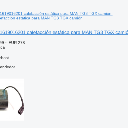
efacción estática para MAN TG3 TGX camión
1619016201 calefacción estática para MAN TG3 TGX cami
99
≈ EUR 278
ica
chost
vendedor