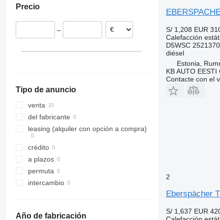
Precio
Portugal
EBERSPACHER 
Bélgica
S/ 1,208
EUR 31
–
Rumanía
Calefacción estát
Alemania
D5WSC 2521370
diésel
Estonia, Ru
KB AUTO EESTI
Contacte con el 
Tipo de anuncio
venta
del fabricante
leasing (alquiler con opción a compra)
crédito
a plazos
permuta
2
intercambio
Eberspächer T
S/ 1,637
EUR 42
Año de fabricación
Calefacción estát