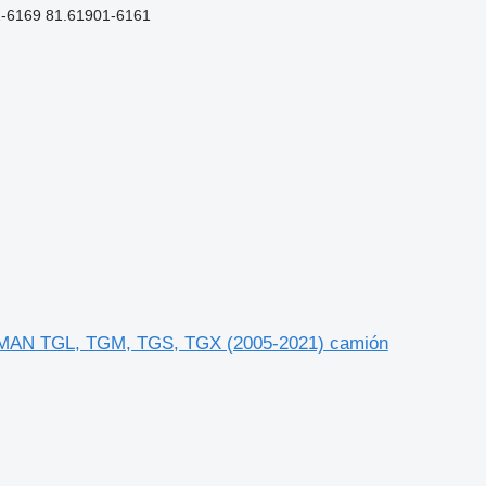
-6169 81.61901-6161
a MAN TGL, TGM, TGS, TGX (2005-2021) camión