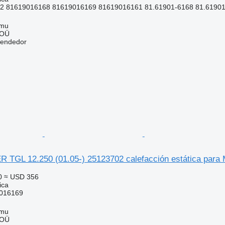
 81619016168 81619016169 81619016161 81.61901-6168 81.61901
mmu
 OÜ
vendedor
TGL 12.250 (01.05-) 25123702 calefacción estática par
0
≈ USD 356
ica
016169
mmu
 OÜ