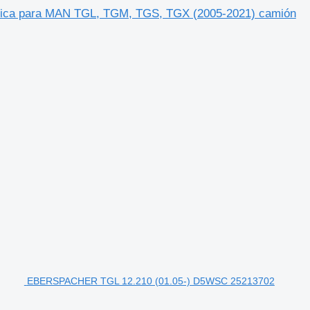
ica para MAN TGL, TGM, TGS, TGX (2005-2021) camión
EBERSPACHER TGL 12.210 (01.05-) D5WSC 25213702