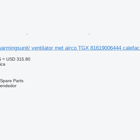
rmingsunit/ ventilator met airco TGX 81619006444 calefacc
5
≈ USD 315.80
ica
Spare Parts
vendedor