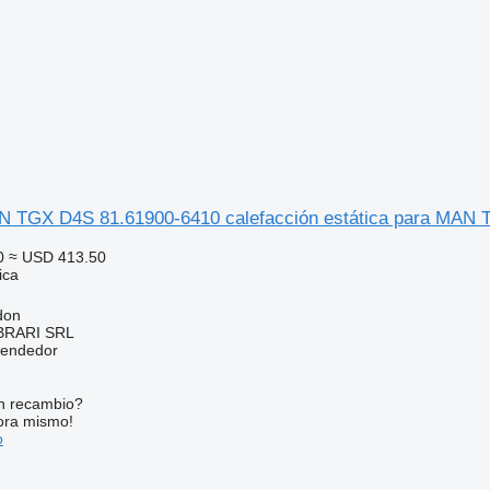
TGX D4S 81.61900-6410 calefacción estática para MAN 
0
≈ USD 413.50
ica
don
RARI SRL
vendedor
n recambio?
ora mismo!
o