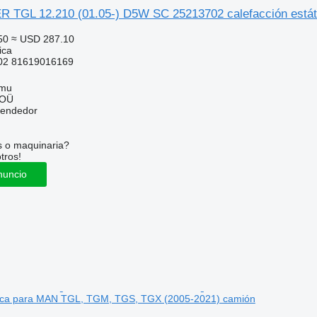
TGL 12.210 (01.05-) D5W SC 25213702 calefacción estát
50
≈ USD 287.10
ica
02 81619016169
mmu
 OÜ
vendedor
s o maquinaria?
tros!
nuncio
ática para MAN TGL, TGM, TGS, TGX (2005-2021) camión