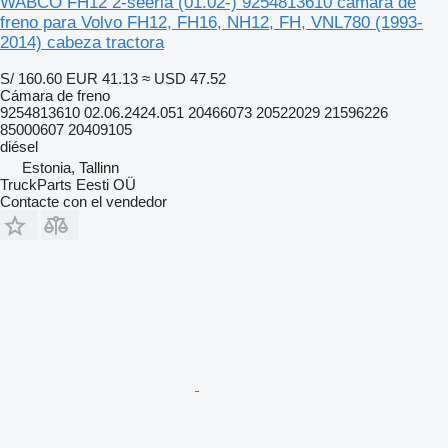
WABCO FH12 2-seeria (01.02-) 9254813610 cámara de
freno para Volvo FH12, FH16, NH12, FH, VNL780 (1993-
2014) cabeza tractora
S/ 160.60
EUR 41.13
≈ USD 47.52
Cámara de freno
9254813610 02.06.2424.051 20466073 20522029 21596226
85000607 20409105
diésel
Estonia, Tallinn
TruckParts Eesti OÜ
Contacte con el vendedor