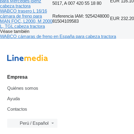
para Mercedes-Benz
EUR 116.10
5017, A 007 420 55 18 80
cabeza tractora
WABCO trasero L 16/16
cámara de freno para
Referencia IAM: 9254248000
EUR 232.20
MAN FOC, L2000, M 2000
81504109583
L, TGL cabeza tractora
Véase también
WABCO cámaras de freno en España para cabeza tractora
Empresa
Quiénes somos
Ayuda
Contactos
Perú / Español