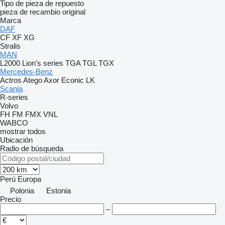
Tipo de pieza de repuesto
pieza de recambio original
Marca
DAF
CF
XF
XG
Stralis
MAN
L2000
Lion's series
TGA
TGL
TGX
Mercedes-Benz
Actros
Atego
Axor
Econic
LK
Scania
R-series
Volvo
FH
FM
FMX
VNL
WABCO
mostrar todos
Ubicación
Radio de búsqueda
Perú
Europa
Polonia
Estonia
Precio
–