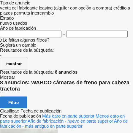
Tipo de anuncio
venta
del fabricante
leasing (alquiler con opción a compra)
crédito
a
plazos
permuta
intercambio
Estado
nuevo
usados
Año de fabricación
–
¿Le faltan algunos filtros?
Sugiera un cambio
Resultados de la búsqueda:
-
mostrar
Resultados de la búsqueda:
8 anuncios
Mostrar
8 anuncios:
WABCO cámaras de freno para cabeza
tractora
Filtro
Clasificar
:
Fecha de publicación
Fecha de publicación
Más caro en parte superior
Menos caro en
parte superior
Año de fabricación - nuevo en parte superior
Año de
fabricación - más antiguo en parte superior