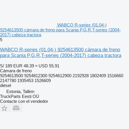
WABCO R-series (01.04-)
9254613500 cámara de freno para Scania P,G,R,T-series (2004-
2017) cabeza tractora
5
WABCO R-series (01.04-) 9254613500 cámara de freno
para Scania P,G,R,T-series (2004-2017) cabeza tractora
S/ 189
EUR 48.39
≈ USD 55.91
Cámara de freno
9254613500 9254812300 9254612900 2192928 1802409 1516660
2147780 1935453 1526609
diésel
Estonia, Tallinn
TruckParts Eesti OÜ
Contacte con el vendedor