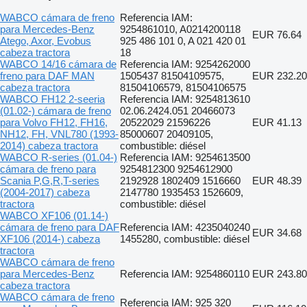
WABCO cámara de freno
Referencia IAM:
para Mercedes-Benz
9254861010, A0214200118
EUR 76.64
Atego, Axor, Evobus
925 486 101 0, A 021 420 01
cabeza tractora
18
WABCO 14/16 cámara de
Referencia IAM: 9254262000
freno para DAF MAN
1505437 81504109575,
EUR 232.20
cabeza tractora
81504106579, 81504106575
WABCO FH12 2-seeria
Referencia IAM: 9254813610
(01.02-) cámara de freno
02.06.2424.051 20466073
para Volvo FH12, FH16,
20522029 21596226
EUR 41.13
NH12, FH, VNL780 (1993-
85000607 20409105,
2014) cabeza tractora
combustible: diésel
WABCO R-series (01.04-)
Referencia IAM: 9254613500
cámara de freno para
9254812300 9254612900
Scania P,G,R,T-series
2192928 1802409 1516660
EUR 48.39
(2004-2017) cabeza
2147780 1935453 1526609,
tractora
combustible: diésel
WABCO XF106 (01.14-)
cámara de freno para DAF
Referencia IAM: 4235040240
EUR 34.68
XF106 (2014-) cabeza
1455280, combustible: diésel
tractora
WABCO cámara de freno
para Mercedes-Benz
Referencia IAM: 9254860110
EUR 243.80
cabeza tractora
WABCO cámara de freno
Referencia IAM: 925 320