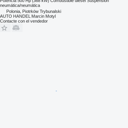
Potencia
500 Hp (368 kW)
Combustible
diésel
Suspensión
neumática/neumática
Polonia, Piotrków Trybunalski
AUTO HANDEL Marcin Motyl
Contacte con el vendedor