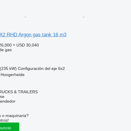
X2 RHD Argon gas tank 16 m3
26,000
≈ USD 30,040
de gas
(235 kW)
Configuración del eje
6x2
, Hoogerheide
RUCKS & TRAILERS
ine
vendedor
s o maquinaria?
tros!
nuncio