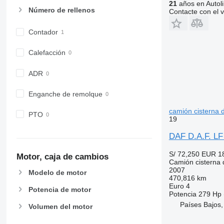
21
años en Autol
Número de rellenos
Contacte con el 
Contador
Calefacción
ADR
Enganche de remolque
camión cisterna 
PTO
19
DAF D.A.F. LF
S/ 72,250
EUR 1
Motor, caja de cambios
Camión cisterna 
2007
Modelo de motor
470,816 km
Euro 4
Potencia de motor
Potencia
279 Hp 
Países Bajos
Volumen del motor