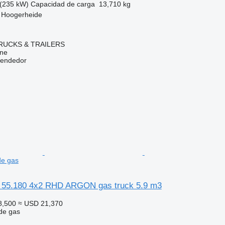
(235 kW)
Capacidad de carga
13,710 kg
, Hoogerheide
RUCKS & TRAILERS
ine
vendedor
de gas
 55.180 4x2 RHD ARGON gas truck 5.9 m3
8,500
≈ USD 21,370
de gas