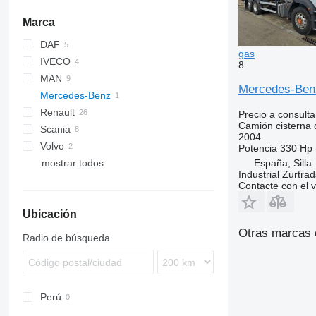
Marca
DAF
gas
IVECO
CF
Cargo
8
MAN
LF
EuroCargo
T-series
Mercedes-Benz 
Mercedes-Benz
TGM
Renault
TGS
Axor
Precio a consulta
Camión cisterna 
Scania
D Wide
Axor 2533
2004
Volvo
Midlum
P-series
Potencia
330 Hp 
mostrar todos
Premium
R-series
FH
España, Silla
Industrial Zurtra
FL
Contacte con el 
Ubicación
Otras marcas 
Radio de búsqueda
Perú