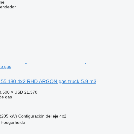
ine
vendedor
de gas
 55.180 4x2 RHD ARGON gas truck 5.9 m3
8,500
≈ USD 21,370
de gas
(205 kW)
Configuración del eje
4x2
, Hoogerheide