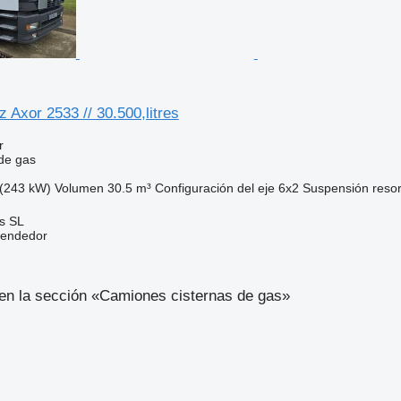
Axor 2533 // 30.500,litres
r
de gas
(243 kW)
Volumen
30.5 m³
Configuración del eje
6x2
Suspensión
reso
ds SL
vendedor
en la sección «Camiones cisternas de gas»