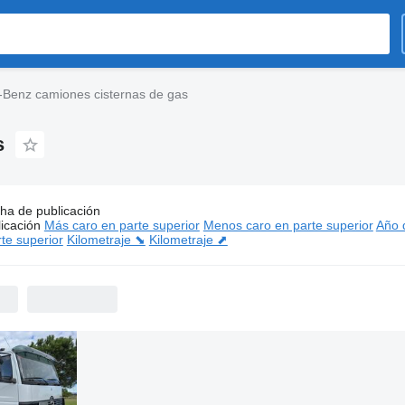
Benz camiones cisternas de gas
s
ha de publicación
Mercedes-Benz camiones cisternas de gas
icación
Más caro en parte superior
Menos caro en parte superior
Año d
te superior
Kilometraje ⬊
Kilometraje ⬈