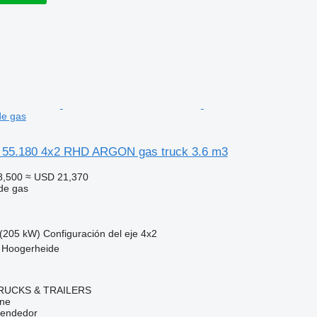
de gas
 55.180 4x2 RHD ARGON gas truck 3.6 m3
8,500
≈ USD 21,370
de gas
(205 kW)
Configuración del eje
4x2
, Hoogerheide
RUCKS & TRAILERS
ine
vendedor