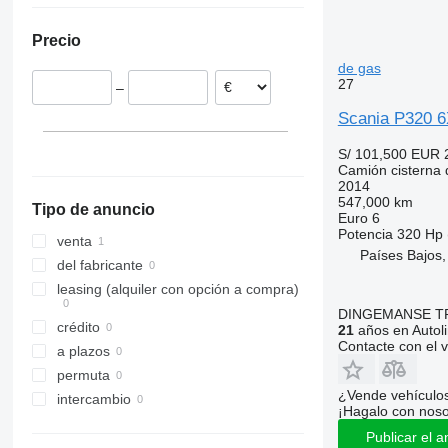
Precio
de gas
27
–
Scania P320 6
S/ 101,500
EUR 
Camión cisterna 
2014
547,000 km
Tipo de anuncio
Euro 6
Potencia
320 Hp 
venta
Países Bajos
del fabricante
leasing (alquiler con opción a compra)
DINGEMANSE T
crédito
21
años en Autol
Contacte con el 
a plazos
permuta
¿Vende vehículo
intercambio
¡Hagalo con noso
Publicar el a