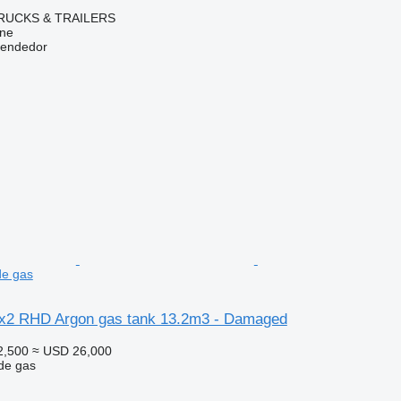
RUCKS & TRAILERS
ine
vendedor
de gas
x2 RHD Argon gas tank 13.2m3 - Damaged
2,500
≈ USD 26,000
de gas