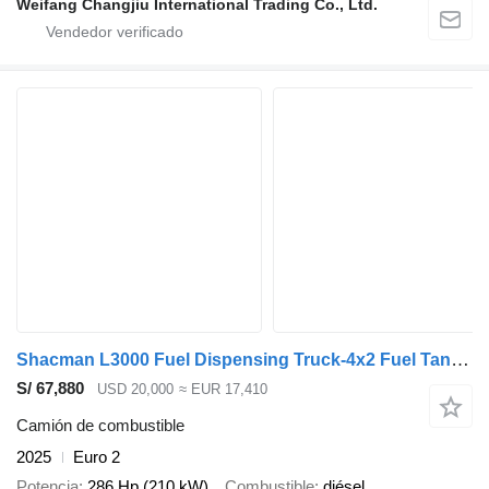
Weifang Changjiu International Trading Co., Ltd.
Shacman L3000 Fuel Dispensing Truck-4x2 Fuel Tanker Truck
S/ 67,880
USD 20,000
≈ EUR 17,410
Camión de combustible
2025
Euro 2
Potencia
286 Hp (210 kW)
Combustible
diésel