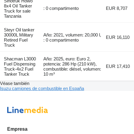
Sinotruk Howo
8x4 Oil Tanker
: 0 compartimento
EUR 8,707
Truck for sale
Tanzania
Steyr Oil tanker
30000L Military
Año: 2021, volumen: 20,000 l,
EUR 16,110
Retired Fuel
: 0 compartimento
Truck
Shacman L3000
Año: 2025, euro: Euro 2,
Fuel Dispensing
potencia: 286 Hp (210 kW),
EUR 17,410
Truck-4x2 Fuel
combustible: diésel, volumen:
Tanker Truck
10 m³
Véase también
Isuzu camiones de combustible en España
Empresa