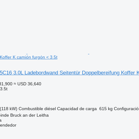
Koffer K camión furgón < 3.5t
5C16 3.0L Ladebordwand Seitentür Doppelbereifung Koffer 
31,900
≈ USD 36,640
3.5t
(118 kW)
Combustible
diésel
Capacidad de carga
615 kg
Configuració
inde Bruck an der Leitha
a
vendedor