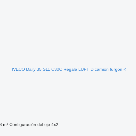
IVECO Daily 35 S11 C30C Regale LUFT D camión furgón <
3 m³
Configuración del eje
4x2