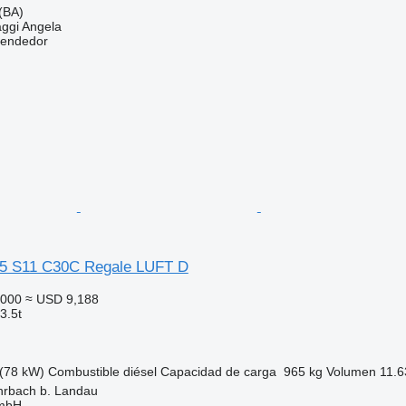
 (BA)
aggi Angela
vendedor
35 S11 C30C Regale LUFT D
,000
≈ USD 9,188
3.5t
(78 kW)
Combustible
diésel
Capacidad de carga
965 kg
Volumen
11.6
hrbach b. Landau
GmbH