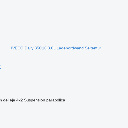
IVECO Daily 35C16 3.0L Ladebordwand Seitentür
K
n del eje
4x2
Suspensión
parabólica