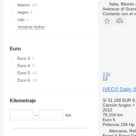
Italia, Bitonto
blanco
Autoscar di Scar
negro
Contacte con el 
rojo
mostrar todos
Euro
Euro 3
Euro 4
Euro 5
3.5t
13
Euro 6
IVECO Daily 
S/ 31,180
EUR 8
Kilometraje
Camión furgón < 
2012
78,104 km
–
km
Euro 5
Potencia
106 Hp 
Alemania, Ro
Engel & Engel 