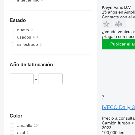
intercambio
Kleyn Vans B.V.
15
años en Autol
Contacte con el 
Estado
nuevo
¿Vende vehículo
¡Hagalo con noso
usados
Publicar el a
siniestrado
Año de fabricación
–
7
IVECO Daily 
Color
Precio a consulta
Camión furgón < 
amarillo
2023
azul
100,000 km