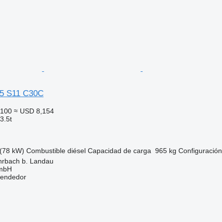
35 S11 C30C
,100
≈ USD 8,154
3.5t
(78 kW)
Combustible
diésel
Capacidad de carga
965 kg
Configuración
hrbach b. Landau
GmbH
vendedor