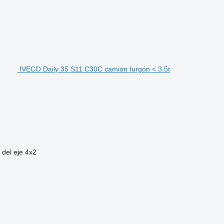
IVECO Daily 35 S11 C30C camión furgón < 3.5t
 del eje
4x2