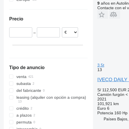
9
años en Autolin
Alemania
Contacte con el 
Países Bajos
Precio
Polonia
España
–
Italia
Austria
Bélgica
Hungría
mostrar todos
3.5t
Tipo de anuncio
13
venta
IVECO DAILY 
subasta
S/ 112,500
EUR 
del fabricante
Camión furgón < 
leasing (alquiler con opción a compra)
2021
101,921 km
Euro 6
crédito
Potencia
160 Hp 
a plazos
Países Bajos,
permuta