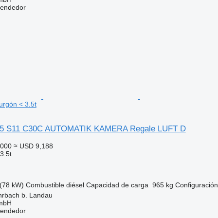
vendedor
rgón < 3.5t
35 S11 C30C AUTOMATIK KAMERA Regale LUFT D
,000
≈ USD 9,188
3.5t
(78 kW)
Combustible
diésel
Capacidad de carga
965 kg
Configuración
hrbach b. Landau
GmbH
vendedor