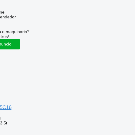
ine
vendedor
s o maquinaria?
tros!
nuncio
35C16
r
3.5t