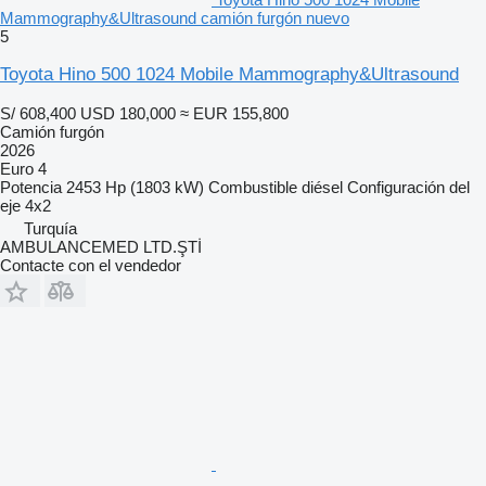
Mammography&Ultrasound camión furgón nuevo
5
Toyota Hino 500 1024 Mobile Mammography&Ultrasound
S/ 608,400
USD 180,000
≈ EUR 155,800
Camión furgón
2026
Euro 4
Potencia
2453 Hp (1803 kW)
Combustible
diésel
Configuración del
eje
4x2
Turquía
AMBULANCEMED LTD.ŞTİ
Contacte con el vendedor