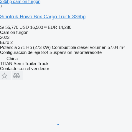
336hp camión furgón
7
Sinotruk Howo Box Cargo Truck 336hp
S/ 55,770
USD 16,500
≈ EUR 14,280
Camión furgón
2023
Euro 2
Potencia
371 Hp (273 kW)
Combustible
diésel
Volumen
57.04 m³
Configuración del eje
8x4
Suspensión
resorte/resorte
China
TITAN Semi Trailer Truck
Contacte con el vendedor