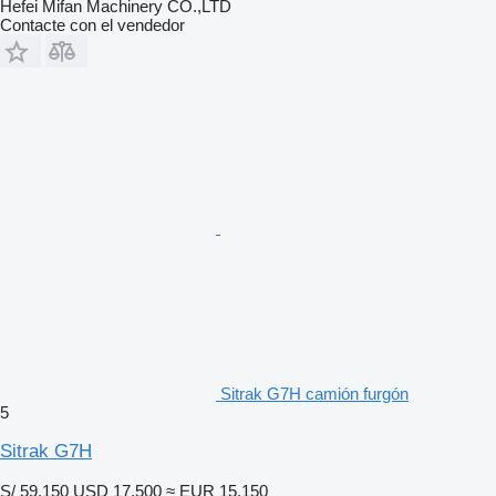
Hefei Mifan Machinery CO.,LTD
Contacte con el vendedor
Sitrak G7H camión furgón
5
Sitrak G7H
S/ 59,150
USD 17,500
≈ EUR 15,150