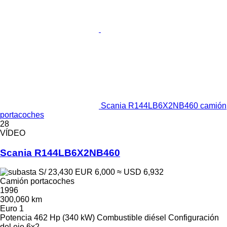
Scania R144LB6X2NB460 camión
portacoches
28
VÍDEO
Scania R144LB6X2NB460
S/ 23,430
EUR 6,000
≈ USD 6,932
Camión portacoches
1996
300,060 km
Euro 1
Potencia
462 Hp (340 kW)
Combustible
diésel
Configuración
del eje
6x2