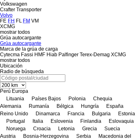
Volkswagen
Crafter
Transporter
Volvo
FE
FH
FL
FM
VM
XCMG
mostrar todos
Grúa autocargante
Grúa autocargante
Marca de la grúa de carga
Cytecma
Fassi
HMF
Hiab
Palfinger
Terex-Demag
XCMG
mostrar todos
Ubicación
Radio de búsqueda
Perú
Europa
Lituania
Países Bajos
Polonia
Chequia
Alemania
Rumanía
Bélgica
Hungría
España
Reino Unido
Dinamarca
Francia
Bulgaria
Estonia
Portugal
Italia
Eslovenia
Finlandia
Eslovaquia
Noruega
Croacia
Letonia
Grecia
Suecia
Austria
Bosnia-Herzegovina
Serbia
Macedonia del