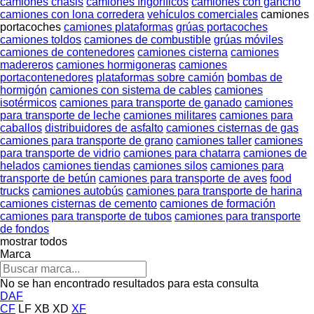
camiones chasis
camiones frigoríficos
camiones con gancho
camiones con lona corredera
vehículos comerciales
camiones
portacoches
camiones plataformas
grúas portacoches
camiones toldos
camiones de combustible
grúas móviles
camiones de contenedores
camiones cisterna
camiones
madereros
camiones hormigoneras
camiones
portacontenedores
plataformas sobre camión
bombas de
hormigón
camiones con sistema de cables
camiones
isotérmicos
camiones para transporte de ganado
camiones
para transporte de leche
camiones militares
camiones para
caballos
distribuidores de asfalto
camiones cisternas de gas
camiones para transporte de grano
camiones taller
camiones
para transporte de vidrio
camiones para chatarra
camiones de
helados
camiones tiendas
camiones silos
camiones para
transporte de betún
camiones para transporte de aves
food
trucks
camiones autobús
camiones para transporte de harina
camiones cisternas de cemento
camiones de formación
camiones para transporte de tubos
camiones para transporte
de fondos
mostrar todos
Marca
No se han encontrado resultados para esta consulta
DAF
CF
LF
XB
XD
XF