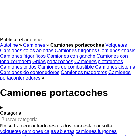
Publicar el anuncio
Autoline
»
Camiones
»
Camiones portacoches
Volquetes
Camiones cajas abiertas
Camiones furgones
Camiones chasis
Camiones frigoríficos
Camiones con gancho
Camiones con
lona corredera
Grúas portacoches
Camiones plataformas
Camiones toldos
Camiones de combustible
Camiones cisterna
Camiones de contenedores
Camiones madereros
Camiones
portacontenedores
»
Camiones portacoches
Categoría
No se han encontrado resultados para esta consulta
volquetes
camiones cajas abiertas
camiones furgones