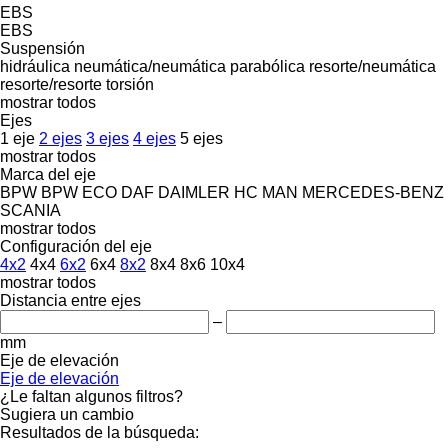
EBS
EBS
Suspensión
hidráulica
neumática/neumática
parabólica
resorte/neumática
resorte/resorte
torsión
mostrar todos
Ejes
1 eje
2 ejes
3 ejes
4 ejes
5 ejes
mostrar todos
Marca del eje
BPW
BPW ECO
DAF
DAIMLER
HC
MAN
MERCEDES-BENZ
SCANIA
mostrar todos
Configuración del eje
4x2
4x4
6x2
6x4
8x2
8x4
8x6
10x4
mostrar todos
Distancia entre ejes
–
mm
Eje de elevación
Eje de elevación
¿Le faltan algunos filtros?
Sugiera un cambio
Resultados de la búsqueda: