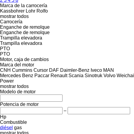
2
3
4
5
8
Marca de la carrocería
Kassbohrer
Lohr
Rolfo
mostrar todos
Carrocería
Enganche de remolque
Enganche de remolque
Trampilla elevadora
Trampilla elevadora
PTO
PTO
Motor, caja de cambios
Marca del motor
CNH
Cummins
Cursor
DAF
Daimler-Benz
Iveco
MAN
Mercedes Benz
Paccar
Renault
Scania
Sinotruk
Volvo
Weichai
Power
mostrar todos
Modelo de motor
Potencia de motor
–
Hp
Combustible
diésel
gas
mostrar todos