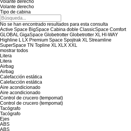
Volante derecho
Volante derecho
Tipo de cabina
No se han encontrado resultados para esta consulta
Active Space
BigSpace
Cabina doble
ClassicSpace
Comfort
GLOBAL
GigaSpace
Globetrotter
Globetrotter XL
HI-WAY
Highline
L
LX
Premium
Space
Spojtrak XL
Streamline
SuperSpace
TN
Topline
XL
XLX
XXL
mostrar todos
Litera
Litera
Airbag
Airbag
Calefacción estática
Calefacción estática
Aire acondicionado
Aire acondicionado
Control de crucero (tempomat)
Control de crucero (tempomat)
Tacógrafo
Tacógrafo
Ejes
ABS
ABS