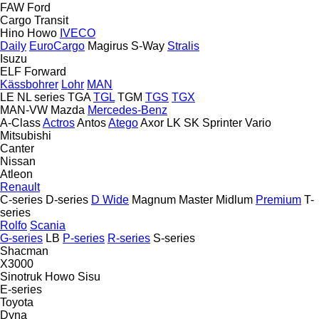
FAW
Ford
Cargo
Transit
Hino
Howo
IVECO
Daily
EuroCargo
Magirus
S-Way
Stralis
Isuzu
ELF
Forward
Kässbohrer
Lohr
MAN
LE
NL series
TGA
TGL
TGM
TGS
TGX
MAN-VW
Mazda
Mercedes-Benz
A-Class
Actros
Antos
Atego
Axor
LK
SK
Sprinter
Vario
Mitsubishi
Canter
Nissan
Atleon
Renault
C-series
D-series
D Wide
Magnum
Master
Midlum
Premium
T-
series
Rolfo
Scania
G-series
LB
P-series
R-series
S-series
Shacman
X3000
Sinotruk Howo
Sisu
E-series
Toyota
Dyna