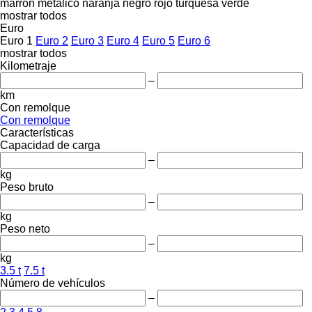
marrón
metálico
naranja
negro
rojo
turquesa
verde
mostrar todos
Euro
Euro 1
Euro 2
Euro 3
Euro 4
Euro 5
Euro 6
mostrar todos
Kilometraje
–
km
Con remolque
Con remolque
Características
Capacidad de carga
–
kg
Peso bruto
–
kg
Peso neto
–
kg
3.5 t
7.5 t
Número de vehículos
–