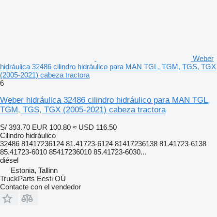
Weber
hidráulica 32486 cilindro hidráulico para MAN TGL, TGM, TGS, TGX
(2005-2021) cabeza tractora
6
Weber hidráulica 32486 cilindro hidráulico para MAN TGL,
TGM, TGS, TGX (2005-2021) cabeza tractora
S/ 393.70
EUR 100.80
≈ USD 116.50
Cilindro hidráulico
32486 81417236124 81.41723-6124 81417236138 81.41723-6138
85.41723-6010 85417236010 85.41723-6030...
diésel
Estonia, Tallinn
TruckParts Eesti OÜ
Contacte con el vendedor