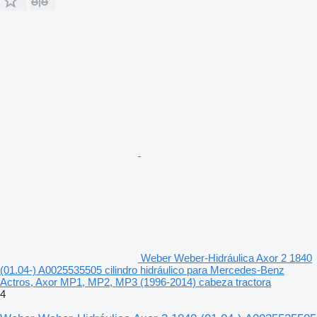
Weber Weber-Hidráulica Axor 2 1840
(01.04-) A0025535505 cilindro hidráulico para Mercedes-Benz
Actros, Axor MP1, MP2, MP3 (1996-2014) cabeza tractora
4