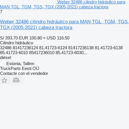
Weber 32486 cilindro hidráulico para
MAN TGL, TGM, TGS, TGX (2005-2021) cabeza tractora
7
Weber 32486 cilindro hidráulico para MAN TGL, TGM, TGS,
TGX (2005-2021) cabeza tractora
S/ 393.70
EUR 100.80
≈ USD 116.50
Cilindro hidráulico
32486 81417236124 81.41723-6124 81417236138 81.41723-6138
85.41723-6010 85417236010 85.41723-6030...
diésel
Estonia, Tallinn
TruckParts Eesti OÜ
Contacte con el vendedor