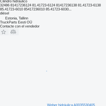
Cilindro hidráulico
32486 81417236124 81.41723-6124 81417236138 81.41723-6138
85.41723-6010 85417236010 85.41723-6030...
diésel
Estonia, Tallinn
TruckParts Eesti OÜ
Contacte con el vendedor
Weber hidráulica A0035530405