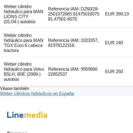
Weber cilindro
Referencia IAM: DZ60/28-
hidráulico para MAN
2501072665 81475016075
EUR 399.19
LIONS CITY
81.47501-6075
(01.04-) autobús
Weber cilindro
hidráulico para MAN
Referencia IAM: 1023357,
EUR 140
TGX Euro 6 cabeza
81978122318
tractora
Weber cilindro
hidráulico para Volvo
Referencia IAM: 9959666
EUR 250
B5LH, B0E (2008-)
22852537
autobús
Véase también
Weber cilindros hidráulicos en España