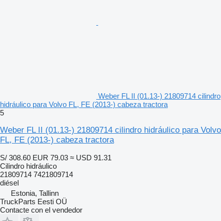
Weber FL II (01.13-) 21809714 cilindro
hidráulico para Volvo FL, FE (2013-) cabeza tractora
5
Weber FL II (01.13-) 21809714 cilindro hidráulico para Volvo
FL, FE (2013-) cabeza tractora
S/ 308.60
EUR 79.03
≈ USD 91.31
Cilindro hidráulico
21809714 7421809714
diésel
Estonia, Tallinn
TruckParts Eesti OÜ
Contacte con el vendedor