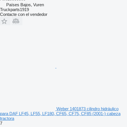
Países Bajos, Vuren
Truckparts1919
Contacte con el vendedor
Weber 1401873 cilindro hidráulico
para DAF LF45, LF55, LF180, CF65, CF75, CF85 (2001-) cabeza
tractora
7