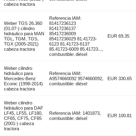
cabeza tractora
Referencia IAM:
Weber TGS 26.360
81417236123
(01.07-) cilindro
81417236137
hidráulico para MAN
85417236009
EUR 69.35
TGL, TGM, TGS,
85417236029 81.41723-
TGX (2005-2021)
6123 81.41723-6137
cabeza tractora
85.41723-6009 85.41723...,
combustible: diésel
Weber cilindro
hidráulico para
Referencia IAM:
Mercedes-Benz
A9574660092 9574660092,
EUR 330.65
Econic (1998-2014)
combustible: diésel
cabeza tractora
Weber cilindro
hidráulico para DAF
LF45, LF55, LF180,
Referencia IAM: 1401873,
EUR 100.81
CF65, CF75, CF85
combustible: diésel
(2001-) cabeza
tractora