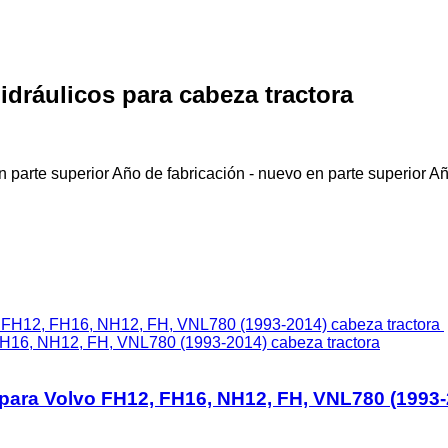
idráulicos para cabeza tractora
 parte superior
Año de fabricación - nuevo en parte superior
Añ
 FH16, NH12, FH, VNL780 (1993-2014) cabeza tractora
o para Volvo FH12, FH16, NH12, FH, VNL780 (1993-