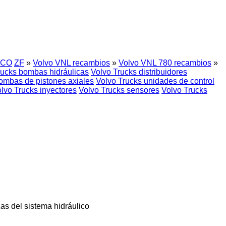
CO
ZF
»
Volvo VNL recambios
»
Volvo VNL 780 recambios
»
rucks bombas hidráulicas
Volvo Trucks distribuidores
ombas de pistones axiales
Volvo Trucks unidades de control
lvo Trucks inyectores
Volvo Trucks sensores
Volvo Trucks
zas del sistema hidráulico