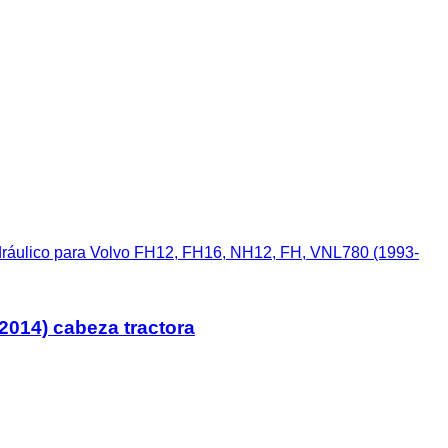
idráulico para Volvo FH12, FH16, NH12, FH, VNL780 (1993-
2014) cabeza tractora