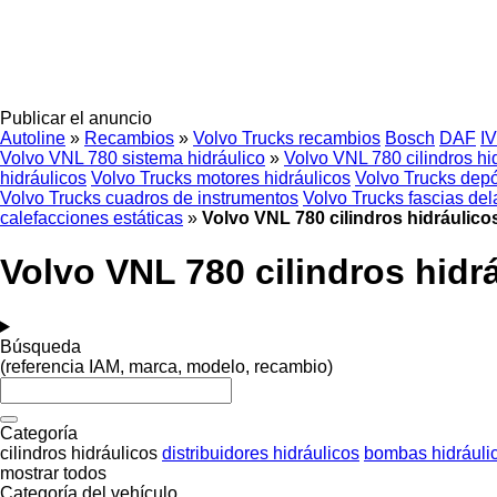
Publicar el anuncio
Autoline
»
Recambios
»
Volvo Trucks recambios
Bosch
DAF
I
Volvo VNL 780 sistema hidráulico
»
Volvo VNL 780 cilindros hi
hidráulicos
Volvo Trucks motores hidráulicos
Volvo Trucks depó
Volvo Trucks cuadros de instrumentos
Volvo Trucks fascias del
calefacciones estáticas
»
Volvo VNL 780 cilindros hidráulico
Volvo VNL 780 cilindros hidr
Búsqueda
(referencia IAM, marca, modelo, recambio)
Categoría
cilindros hidráulicos
distribuidores hidráulicos
bombas hidráuli
mostrar todos
Categoría del vehículo