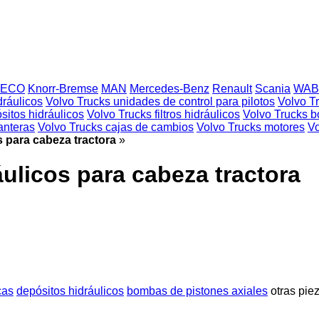
VECO
Knorr-Bremse
MAN
Mercedes-Benz
Renault
Scania
WAB
dráulicos
Volvo Trucks unidades de control para pilotos
Volvo T
sitos hidráulicos
Volvo Trucks filtros hidráulicos
Volvo Trucks b
anteras
Volvo Trucks cajas de cambios
Volvo Trucks motores
Vo
s para cabeza tractora
»
áulicos para cabeza tractora
cas
depósitos hidráulicos
bombas de pistones axiales
otras pie