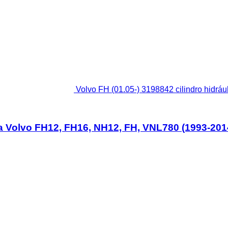
Volvo FH (01.05-) 3198842 cilindro hidr
ara Volvo FH12, FH16, NH12, FH, VNL780 (1993-201