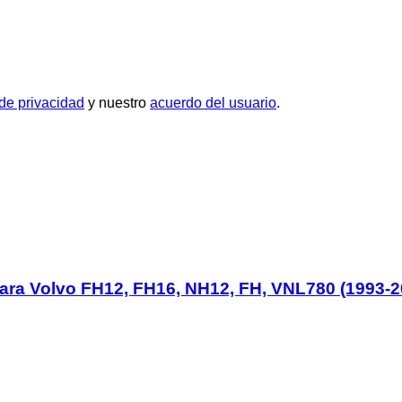
 de privacidad
y nuestro
acuerdo del usuario
.
 para Volvo FH12, FH16, NH12, FH, VNL780 (1993-2