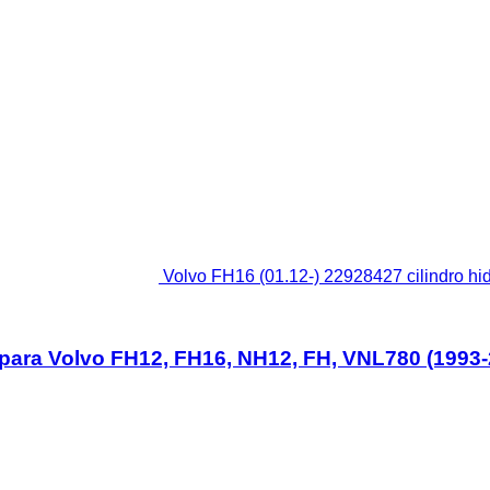
Volvo FH16 (01.12-) 22928427 cilindro h
o para Volvo FH12, FH16, NH12, FH, VNL780 (1993-