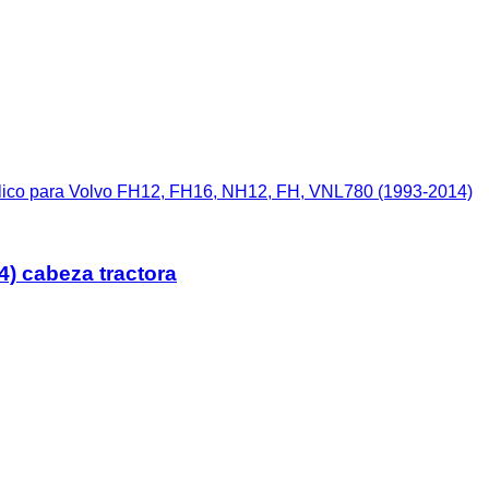
áulico para Volvo FH12, FH16, NH12, FH, VNL780 (1993-2014)
4) cabeza tractora