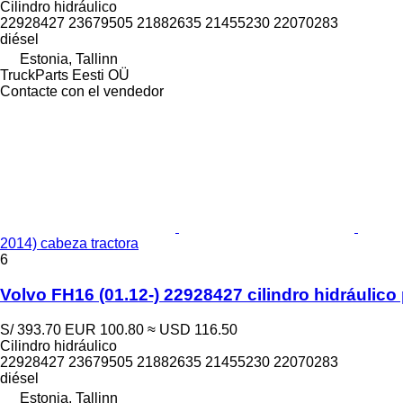
Cilindro hidráulico
22928427 23679505 21882635 21455230 22070283
diésel
Estonia, Tallinn
TruckParts Eesti OÜ
Contacte con el vendedor
2014) cabeza tractora
6
Volvo FH16 (01.12-) 22928427 cilindro hidráulic
S/ 393.70
EUR 100.80
≈ USD 116.50
Cilindro hidráulico
22928427 23679505 21882635 21455230 22070283
diésel
Estonia, Tallinn