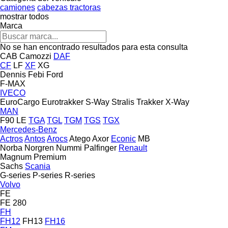
camiones
cabezas tractoras
mostrar todos
Marca
No se han encontrado resultados para esta consulta
CAB
Camozzi
DAF
CF
LF
XF
XG
Dennis
Febi
Ford
F-MAX
IVECO
EuroCargo
Eurotrakker
S-Way
Stralis
Trakker
X-Way
MAN
F90
LE
TGA
TGL
TGM
TGS
TGX
Mercedes-Benz
Actros
Antos
Arocs
Atego
Axor
Econic
MB
Norba
Norgren
Nummi
Palfinger
Renault
Magnum
Premium
Sachs
Scania
G-series
P-series
R-series
Volvo
FE
FE 280
FH
FH12
FH13
FH16