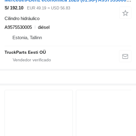
S/ 192.10
EUR 49.19
≈ USD 56.83
Cilindro hidráulico
A9575530005
diésel
Estonia, Tallinn
TruckParts Eesti OÜ