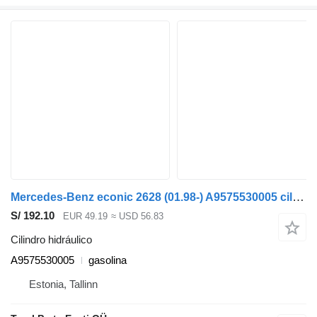
Mercedes-Benz econic 2628 (01.98-) A9575530005 cilindro hidráulico para Mercedes-Benz Econic (1998-2014) camión de basura
S/ 192.10
EUR 49.19
≈ USD 56.83
Cilindro hidráulico
A9575530005
gasolina
Estonia, Tallinn