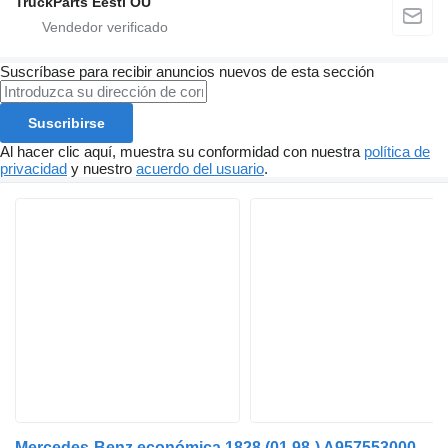
TruckParts Eesti OÜ
Suscríbase para recibir anuncios nuevos de esta sección
Suscribirse
Al hacer clic aquí, muestra su conformidad con nuestra
política de
privacidad
y nuestro
acuerdo del usuario
.
Mercedes-Benz económica 1828 (01.98-) A9575530005 cilindro hidráulico para Mercedes-Benz Econic (1998-2014) camión de basura