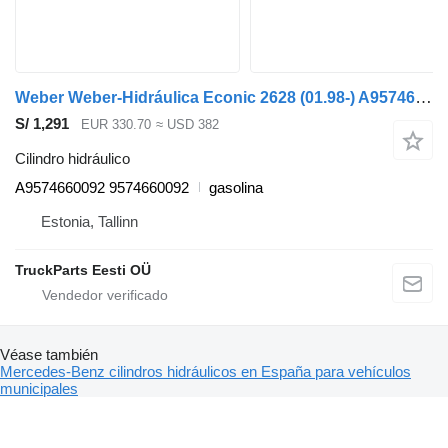
Weber Weber-Hidráulica Econic 2628 (01.98-) A9574660092 cilindro hidráulico para Mercedes-Benz Econic (1998-2014) camión de basura
S/ 1,291
EUR 330.70
≈ USD 382
Cilindro hidráulico
A9574660092 9574660092
gasolina
Estonia, Tallinn
TruckParts Eesti OÜ
Véase también
Mercedes-Benz cilindros hidráulicos en España para vehículos
municipales