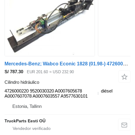
Mercedes-Benz; Wabco Econic 1828 (01.98-) 4726000220 cilindro hidráulico para Mercedes-Benz Econic (1998-2014) camión de basura
S/ 787.30
EUR 201.60
≈ USD 232.90
Cilindro hidráulico
4726000220 9520030320 A0007605678
diésel
A0007607078 A0007603557 A9577630101
Estonia, Tallinn
TruckParts Eesti OÜ