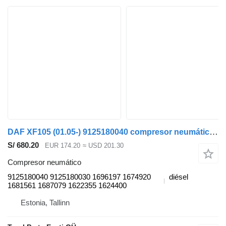
DAF XF105 (01.05-) 9125180040 compresor neumático para DAF XF95, XF105 (2001-2014) cabeza tractora
S/ 680.20
EUR 174.20
≈ USD 201.30
Compresor neumático
9125180040 9125180030 1696197 1674920
diésel
1681561 1687079 1622355 1624400
Estonia, Tallinn