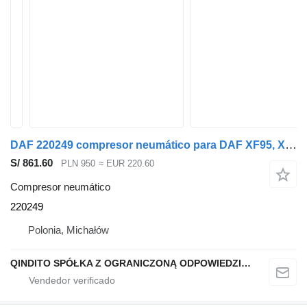
DAF 220249 compresor neumático para DAF XF95, XF 95 CF75 CF85 cabeza tractora
S/ 861.60
PLN 950
≈ EUR 220.60
Compresor neumático
220249
Polonia, Michałów
QINDITO SPÓŁKA Z OGRANICZONĄ ODPOWIEDZIALNOŚCIĄ