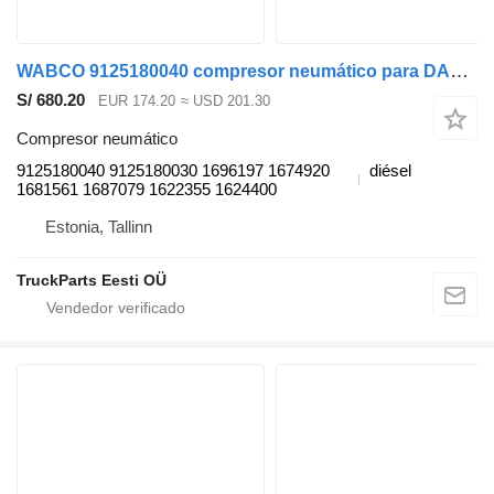
WABCO 9125180040 compresor neumático para DAF XF95, XF105 (2001-2014) cabeza tractora
S/ 680.20
EUR 174.20
≈ USD 201.30
Compresor neumático
9125180040 9125180030 1696197 1674920
diésel
1681561 1687079 1622355 1624400
Estonia, Tallinn
TruckParts Eesti OÜ