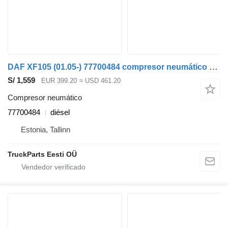
DAF XF105 (01.05-) 77700484 compresor neumático para DAF XF95, XF105 (2001-2014) cabeza tractora
S/ 1,559
EUR 399.20
≈ USD 461.20
Compresor neumático
77700484
diésel
Estonia, Tallinn
TruckParts Eesti OÜ