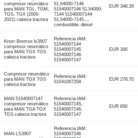
compresor neumático
51.54000-7146
EUR 348.39
para MAN TGL, TGM,
51540007146 51.54000-
TGS, TGX (2005-
7144 51540007144
2021) cabeza tractora
51.54000-7145...,
combustible: diésel
Referencia IAM:
Knorr-Bremse ls3907
51540007144
compresor neumático
51540007145
EUR 300
para MAN TGX TGS
51540007146
cabeza tractora
51540007147
Compresor neumático
Referencia IAM:
para MAN TGX TGS
EUR 278.70
51541007258
cabeza tractora
MAN 51540007147
Referencia IAM:
compresor neumático
51540007145,
EUR 650
para MAN TGA TGX
51540007146,
TGS cabeza tractora
51540007147
Referencia IAM:
MAN LS3907
51540007146