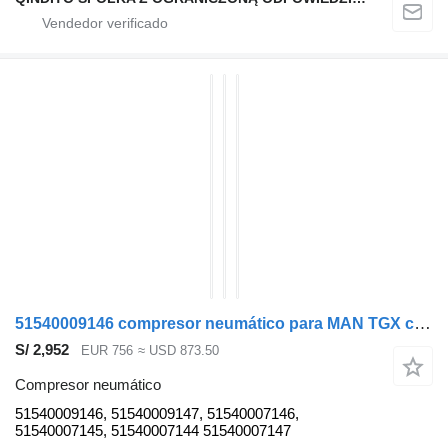
51540009146 compresor neumático para MAN TGX cabeza tractora
S/ 2,952
EUR 756
≈ USD 873.50
Compresor neumático
51540009146, 51540009147, 51540007146,
51540007145, 51540007144 51540007147