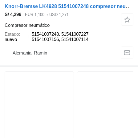
Knorr-Bremse LK4928 51541007248 compresor neumático para MAN TGX TGS cabeza tractora
S/ 4,296
EUR 1,100
≈ USD 1,271
Compresor neumático
Estado
51541007248, 51541007227,
nuevo
51541007196, 51541007114
Alemania, Ramin