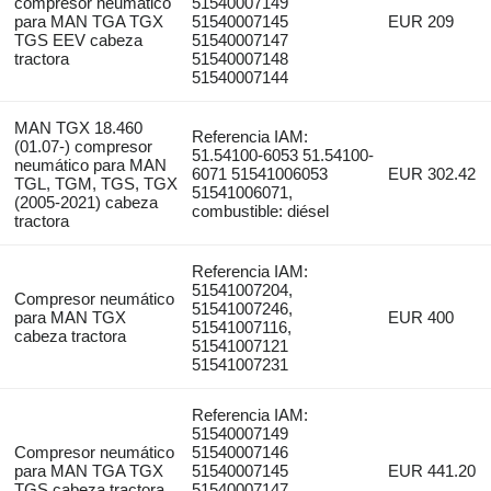
compresor neumático
51540007149
para MAN TGA TGX
51540007145
EUR 209
TGS EEV cabeza
51540007147
tractora
51540007148
51540007144
MAN TGX 18.460
Referencia IAM:
(01.07-) compresor
51.54100-6053 51.54100-
neumático para MAN
6071 51541006053
EUR 302.42
TGL, TGM, TGS, TGX
51541006071,
(2005-2021) cabeza
combustible: diésel
tractora
Referencia IAM:
51541007204,
Compresor neumático
51541007246,
para MAN TGX
EUR 400
51541007116,
cabeza tractora
51541007121
51541007231
Referencia IAM:
51540007149
Compresor neumático
51540007146
para MAN TGA TGX
51540007145
EUR 441.20
TGS cabeza tractora
51540007147