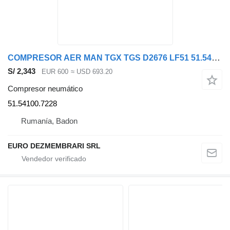
COMPRESOR AER MAN TGX TGS D2676 LF51 51.54100.7228, 51.54100.719 compresor neumático para MAN TGX TGS cabeza tractora
S/ 2,343
EUR 600
≈ USD 693.20
Compresor neumático
51.54100.7228
Rumanía, Badon
EURO DEZMEMBRARI SRL