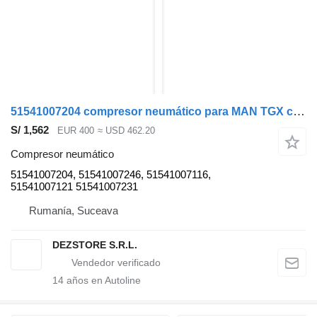
51541007204 compresor neumático para MAN TGX cabeza tractora
S/ 1,562
EUR 400
≈ USD 462.20
Compresor neumático
51541007204, 51541007246, 51541007116,
51541007121 51541007231
Rumanía, Suceava
DEZSTORE S.R.L.
14
años en Autoline