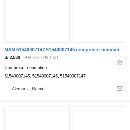
MAN 51540007147 51540007145 compresor neumático para MAN TGA TGX TGS cabeza tractora
S/ 2,538
EUR 650
≈ USD 751
Compresor neumático
51540007145, 51540007146, 51540007147
Alemania, Ramin