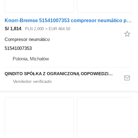
Knorr-Bremse 51541007353 compresor neumático para MAN TGS TGX cabeza tractora
S/ 1,814
PLN 2,000
≈ EUR 464.50
Compresor neumático
51541007353
Polonia, Michałów
QINDITO SPÓŁKA Z OGRANICZONĄ ODPOWIEDZIALNOŚCIĄ