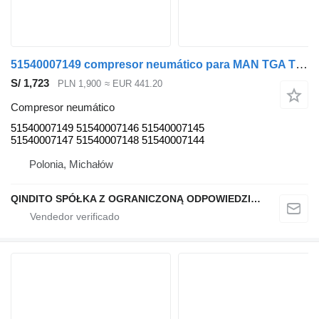
51540007149 compresor neumático para MAN TGA TGX TGS cabeza tractora
S/ 1,723
PLN 1,900
≈ EUR 441.20
Compresor neumático
51540007149 51540007146 51540007145
51540007147 51540007148 51540007144
Polonia, Michałów
QINDITO SPÓŁKA Z OGRANICZONĄ ODPOWIEDZIALNOŚCIĄ