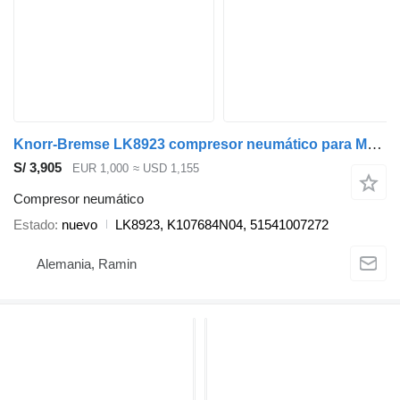
Knorr-Bremse LK8923 compresor neumático para MAN TGX TGS cabeza tractora
S/ 3,905
EUR 1,000
≈ USD 1,155
Compresor neumático
Estado
nuevo
LK8923, K107684N04, 51541007272
Alemania, Ramin