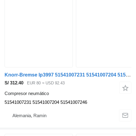
Knorr-Bremse lp3997 51541007231 51541007204 51541007246 compresor neumático para MAN TGX TGS TGA cabeza tractora
S/ 312.40
EUR 80
≈ USD 92.43
Compresor neumático
51541007231 51541007204 51541007246
Alemania, Ramin