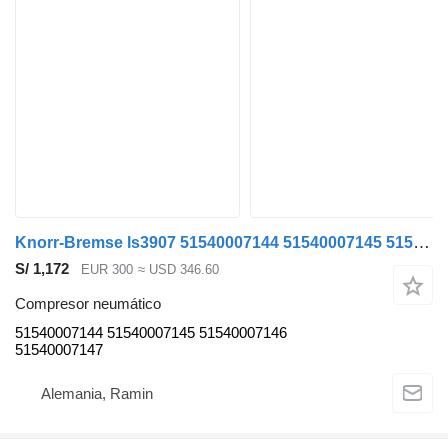
Knorr-Bremse ls3907 51540007144 51540007145 51540007146 51540007147 compresor neumático para MAN TGX TGS cabeza tractora
S/ 1,172
EUR 300
≈ USD 346.60
Compresor neumático
51540007144 51540007145 51540007146
51540007147
Alemania, Ramin