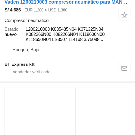
Vaden 1200210003 compresor neumático para MAN TGA/TGX EURO6 cabeza tractora
S/ 4,686
EUR 1,200
≈ USD 1,386
Compresor neumático
Estado
1200210003 K035435N04 K071325N04
nuevo
K082266N00 K082266N04 K118690N00
K118690N04 LS3907 114198 3.75088...
Hungría, Baja
BT Express kft