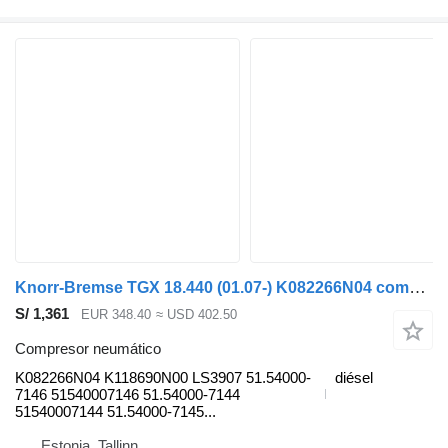
Knorr-Bremse TGX 18.440 (01.07-) K082266N04 compresor neumático para MAN TGL, TGM, TGS, TGX (2005-2021) cabeza tractora
S/ 1,361
EUR 348.40
≈ USD 402.50
Compresor neumático
K082266N04 K118690N00 LS3907 51.54000-
diésel
7146 51540007146 51.54000-7144
51540007144 51.54000-7145...
Estonia, Tallinn