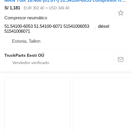
MAN TGX 18.460 (01.07-) 51.54100-6053 compresor neumático para MAN TGL, TGM, TGS, TGX (2005-2021) cabeza tractora
S/ 1,181
EUR 302.40
≈ USD 349.40
Compresor neumático
51.54100-6053 51.54100-6071 51541006053
diésel
51541006071
Estonia, Tallinn
TruckParts Eesti OÜ