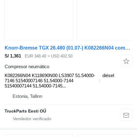
Knorr-Bremse TGX 26.480 (01.07-) K082266N04 compresor neumático para MAN TGL, TGM, TGS, TGX (2005-2021) cabeza tractora
S/ 1,361
EUR 348.40
≈ USD 402.50
Compresor neumático
K082266N04 K118690N00 LS3907 51.54000-
diésel
7146 51540007146 51.54000-7144
51540007144 51.54000-7145...
Estonia, Tallinn
TruckParts Eesti OÜ