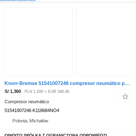
Knorr-Bremse 51541007246 compresor neumático para MAN TGX TGS EURO 6 cabeza tractora
S/ 1,360
PLN 1,500
≈ EUR 348.40
Compresor neumático
51541007246 K118684NO4
Polonia, Michałów
QINDITO SPÓŁKA Z OGRANICZONĄ ODPOWIEDZIALNOŚCIĄ