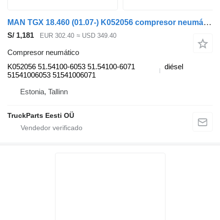
MAN TGX 18.460 (01.07-) K052056 compresor neumático para MAN TGL, TGM, TGS, TGX (2005-2021) cabeza tractora
S/ 1,181
EUR 302.40
≈ USD 349.40
Compresor neumático
K052056 51.54100-6053 51.54100-6071
diésel
51541006053 51541006071
Estonia, Tallinn
TruckParts Eesti OÜ