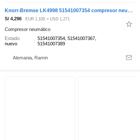
Knorr-Bremse LK4998 51541007354 compresor neumático para MAN TGX TGS cabeza tractora
S/ 4,296
EUR 1,100
≈ USD 1,271
Compresor neumático
Estado
51541007354, 51541007367,
nuevo
51541007389
Alemania, Ramin