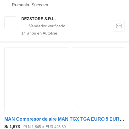
Rumanía, Suceava
DEZSTORE S.R.L.
14
años en Autoline
MAN Compresor de aire MAN TGX TGA EURO 5 EURO 6 51.54000-7144 compresor neumático para cabeza tractora
S/ 1,673
PLN 1,845
≈ EUR 428.50