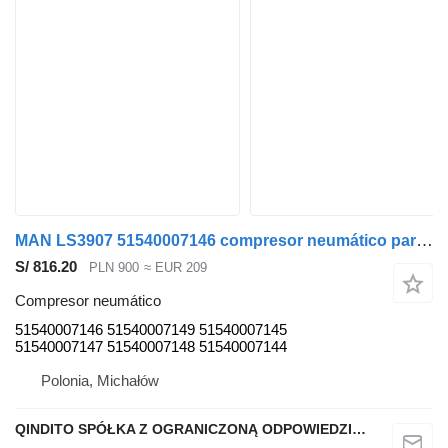
MAN LS3907 51540007146 compresor neumático para MAN TGA TGX TGS EEV cabeza tractora para piezas
S/ 816.20
PLN 900
≈ EUR 209
Compresor neumático
51540007146 51540007149 51540007145
51540007147 51540007148 51540007144
Polonia, Michałów
QINDITO SPÓŁKA Z OGRANICZONĄ ODPOWIEDZIALNOŚCIĄ