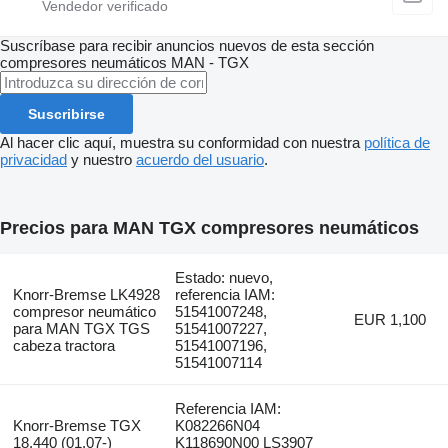
Suscríbase para recibir anuncios nuevos de esta sección
compresores neumáticos
MAN - TGX
Suscribirse
Al hacer clic aquí, muestra su conformidad con nuestra
política de
privacidad
y nuestro
acuerdo del usuario
.
Precios para MAN TGX compresores neumáticos
Estado: nuevo,
Knorr-Bremse LK4928
referencia IAM:
compresor neumático
51541007248,
EUR 1,100
para MAN TGX TGS
51541007227,
cabeza tractora
51541007196,
51541007114
Referencia IAM:
Knorr-Bremse TGX
K082266N04
18.440 (01.07-)
K118690N00 LS3907