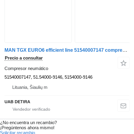
MAN TGX EURO6 efficient line 51540007147 compresor neumático para MAN TGX EURO 5 efficient line,MAN TGX EURO6 cabeza tractora
Precio a consultar
Compresor neumático
51540007147, 51.54000-9146, 5154000-9146
Lituania, Šiaulių m
UAB DETIRA
¿No encuentra un recambio?
¡Pregúntenos ahora mismo!
Solicitar recambio