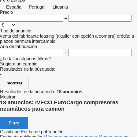
España
Portugal
Lituania
Precio
–
Tipo de anuncio
venta
del fabricante
leasing (alquiler con opción a compra)
crédito
a
plazos
permuta
intercambio
Año de fabricación
–
¿Le faltan algunos filtros?
Sugiera un cambio
Resultados de la búsqueda:
-
mostrar
Resultados de la búsqueda:
18 anuncios
Mostrar
18 anuncios:
IVECO EuroCargo compresores
neumáticos para camión
Filtro
Clasificar
:
Fecha de publicación
Fecha de publicación
Más caro en parte superior
Menos caro en