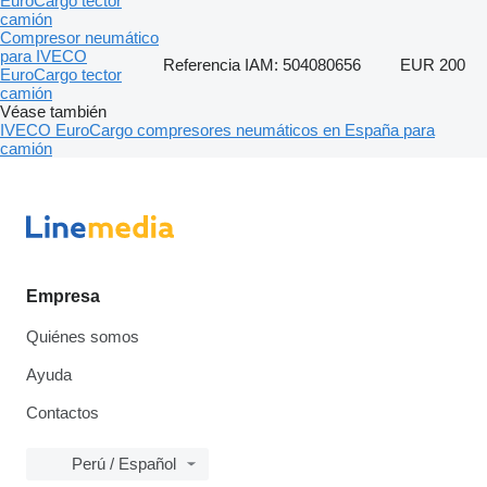
EuroCargo tector
camión
Compresor neumático
para IVECO
Referencia IAM: 504080656
EUR 200
EuroCargo tector
camión
Véase también
IVECO EuroCargo compresores neumáticos en España para
camión
Empresa
Quiénes somos
Ayuda
Contactos
Perú / Español