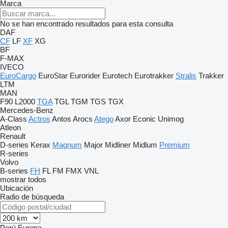
Marca
No se han encontrado resultados para esta consulta
DAF
CF
LF
XF
XG
BF
F-MAX
IVECO
EuroCargo
EuroStar
Eurorider
Eurotech
Eurotrakker
Stralis
Trakker
LTM
MAN
F90
L2000
TGA
TGL
TGM
TGS
TGX
Mercedes-Benz
A-Class
Actros
Antos
Arocs
Atego
Axor
Econic
Unimog
Atleon
Renault
D-series
Kerax
Magnum
Major
Midliner
Midlum
Premium
R-series
Volvo
B-series
FH
FL
FM
FMX
VNL
mostrar todos
Ubicación
Radio de búsqueda
Perú
Europa