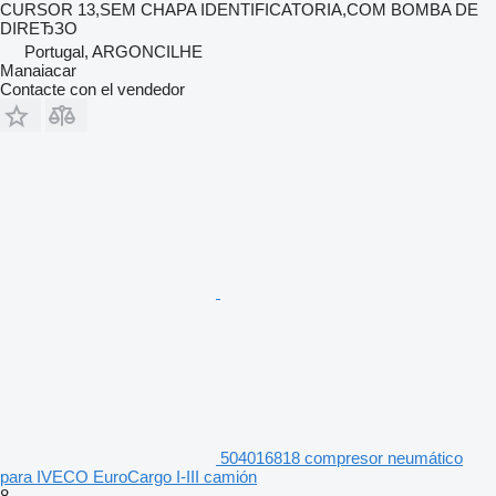
CURSOR 13,SEM CHAPA IDENTIFICATORIA,COM BOMBA DE
DIREЂЗO
Portugal, ARGONCILHE
Manaiacar
Contacte con el vendedor
504016818 compresor neumático
para IVECO EuroCargo I-III camión
8