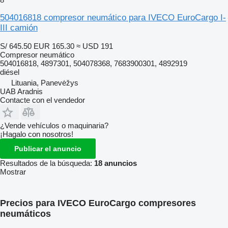
504016818 compresor neumático para IVECO EuroCargo I-
III camión
S/ 645.50
EUR 165.30
≈ USD 191
Compresor neumático
504016818, 4897301, 504078368, 7683900301, 4892919
diésel
Lituania, Panevėžys
UAB Aradnis
Contacte con el vendedor
¿Vende vehículos o maquinaria?
¡Hagalo con nosotros!
Publicar el anuncio
Resultados de la búsqueda:
18 anuncios
Mostrar
Precios para IVECO EuroCargo compresores
neumáticos