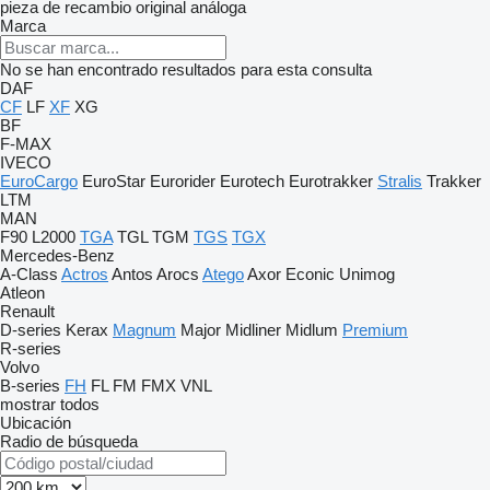
pieza de recambio original
análoga
Marca
No se han encontrado resultados para esta consulta
DAF
CF
LF
XF
XG
BF
F-MAX
IVECO
EuroCargo
EuroStar
Eurorider
Eurotech
Eurotrakker
Stralis
Trakker
LTM
MAN
F90
L2000
TGA
TGL
TGM
TGS
TGX
Mercedes-Benz
A-Class
Actros
Antos
Arocs
Atego
Axor
Econic
Unimog
Atleon
Renault
D-series
Kerax
Magnum
Major
Midliner
Midlum
Premium
R-series
Volvo
B-series
FH
FL
FM
FMX
VNL
mostrar todos
Ubicación
Radio de búsqueda