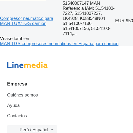
51540007147 MAN
Referencia IAM: 51.54100-
7227, 51541007227,
Compresor neumático para
LK4928, K088948N04
EUR 950
MAN TGX/TGS camión
51.54100-7196,
51541007196, 51.54100-
7114,...
Véase también
MAN TGS compresores neumáticos en España para camión
Empresa
Quiénes somos
Ayuda
Contactos
Perú / Español