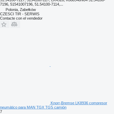
7196, 51541007196, 51.54100-7114,...
Polonia, Zabełków
CZESCI TIR - SERWIS
Contacte con el vendedor
Knorr-Bremse LK8936 compresor
neumático para MAN TGX TGS camión
7