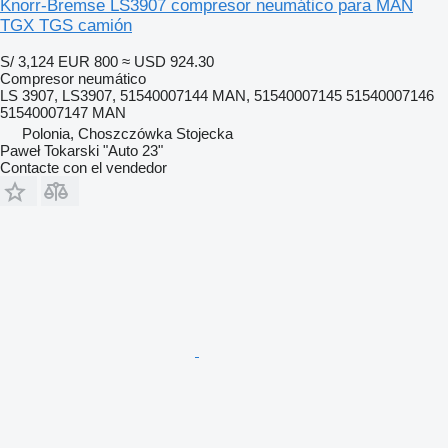
Knorr-Bremse LS3907 compresor neumático para MAN
TGX TGS camión
S/ 3,124
EUR 800
≈ USD 924.30
Compresor neumático
LS 3907, LS3907, 51540007144 MAN, 51540007145 51540007146
51540007147 MAN
Polonia, Choszczówka Stojecka
Paweł Tokarski "Auto 23"
Contacte con el vendedor