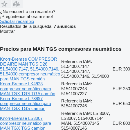
¿No encuentra un recambio?
¡Pregúntenos ahora mismo!
Solicitar recambio
Resultados de la búsqueda:
7 anuncios
Mostrar
Precios para MAN TGS compresores neumáticos
Knorr-Bremse COMPRESOR
Referencia IAM:
DE AIRE MAN TGS D26
51.54000.7147
51.54000.7147, 51.54000.7146,
EUR 300
51.54000.7147,
51.54000 compresor neumático
51.54000.7146, 51.54000
para MAN TGS camión
Knorr-Bremse LK4928
Referencia IAM:
compresor neumático para
51541007248
EUR 250
MAN TGX TGS TGA camión
51541007227
Knorr-Bremse LP3997
Referencia IAM:
compresor neumático para
EUR 650
51541007246
MAN TGX TGS camión
Referencia IAM: LS 3907,
Knorr-Bremse LS3907
LS3907, 51540007144
compresor neumático para
MAN, 51540007145
EUR 800
MAN TGX TGS camión
51540007146