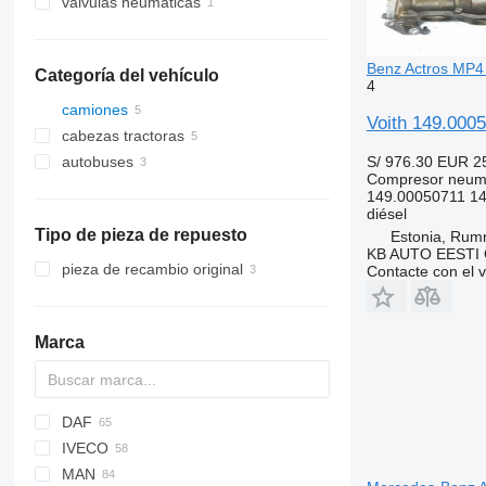
válvulas neumáticas
Benz Actros MP4 
Categoría del vehículo
4
camiones
Voith 149.000
cabezas tractoras
S/ 976.30
EUR 2
autobuses
Compresor neum
149.00050711 14
diésel
Tipo de pieza de repuesto
Estonia, Ru
KB AUTO EESTI
pieza de recambio original
Contacte con el 
Marca
DAF
IVECO
CF
BF
F-MAX
MAN
LF
EuroCargo
LTM