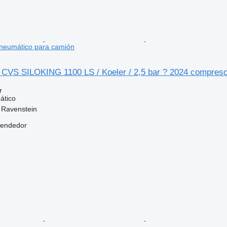
neumático para camión
d CVS SILOKING 1100 LS / Koeler / 2,5 bar ? 2024 compres
r
ático
 Ravenstein
vendedor