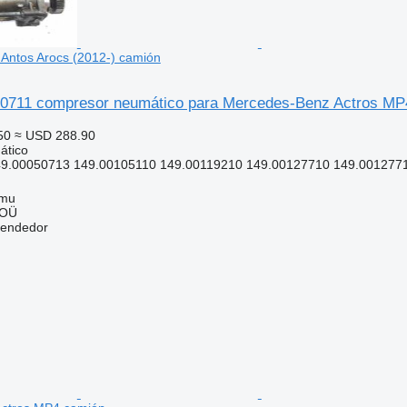
Antos Arocs (2012-) camión
50711 compresor neumático para Mercedes-Benz Actros MP4
50
≈ USD 288.90
ático
9.00050713 149.00105110 149.00119210 149.00127710 149.0012771
mmu
 OÜ
vendedor