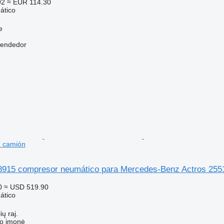
92
≈ EUR 114.30
ático
e
vendedor
1 camión
8915 compresor neumático para Mercedes-Benz Actros 255
0
≈ USD 519.90
ático
ių raj.
ko įmonė