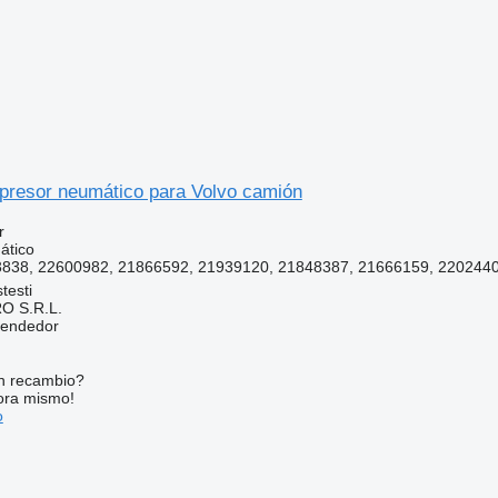
resor neumático para Volvo camión
r
ático
838, 22600982, 21866592, 21939120, 21848387, 21666159, 22024404
testi
O S.R.L.
vendedor
n recambio?
ora mismo!
o