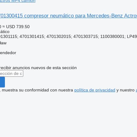
ctros MP4 camión
701300415 compresor neumático para Mercedes-Benz Actr
0
≈ USD 739.50
ático
1301115; 4701301415; 4701302015; 4701303715; 1100380001; LP49
cław
vendedor
recibir anuncios nuevos de esta sección
uí, muestra su conformidad con nuestra
política de privacidad
y nuestro