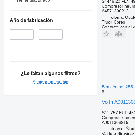
remanufacturado
S/ 446.20
PLN 4
Compresor neum
A4571306215
Polonia, Opol
Año de fabricación
Truck Cores
Contacte con el 
–
¿Le faltan algunos filtros?
Sugiera un cambio
Benz Actros 255
6
Voith A001130
S/ 1,757
EUR 45
Compresor neum
A0011308915
Lituania, Šiaul
Vaidoto Stravins