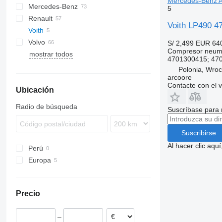
Mercedes-Benz A
Mercedes-Benz
XF
EuroStar
F90
5
Renault
XG
Eurorider
L2000
A-Class
Atleon
Voith LP490 4
Voith
Eurotech
TGA
Actros
D-series
R-series
Volvo
Eurotrakker
TGL
Antos
Kerax
S/ 2,499
EUR 64
Compresor neum
mostrar todos
Stralis
TGM
Arocs
Magnum
B-series
4701300415; 470
Trakker
TGS
Atego
Major
FH
Polonia, Wro
arcoore
TGX
Axor
Midliner
FL
Contacte con el 
Ubicación
Econic
Midlum
FM
Unimog
Premium
FMX
Radio de búsqueda
Suscríbase para 
VNL
Suscribirse
Al hacer clic aq
Perú
Europa
Polonia
Estonia
Precio
Lituania
Alemania
–