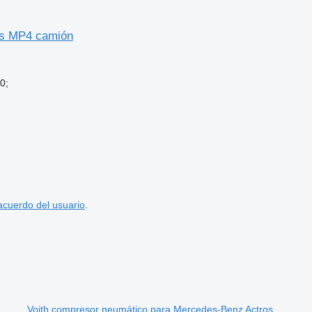
os MP4 camión
0;
acuerdo del usuario
.
Voith compresor neumático para Mercedes-Benz Actros