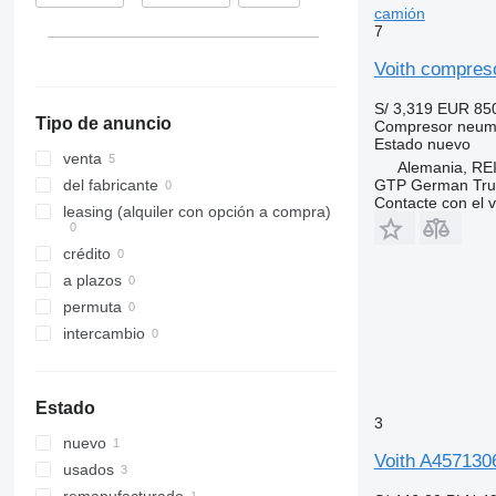
camión
7
Voith compres
S/ 3,319
EUR 85
Tipo de anuncio
Compresor neum
Estado
nuevo
venta
Alemania, 
GTP German Tru
del fabricante
Contacte con el 
leasing (alquiler con opción a compra)
crédito
a plazos
permuta
intercambio
Estado
3
nuevo
Voith A457130
usados