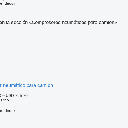
vendedor
en la sección «Compresores neumáticos para camión»
r neumático para camión
0
≈ USD 785.70
ático
s
vendedor