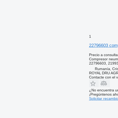
1
22796603 comp
Precio a consulta
Compresor neum
22796603, 21993
Rumanía, Cris
ROYAL DRU AGR
Contacte con el 
¿No encuentra u
¡Pregúntenos ah
Solicitar recambi