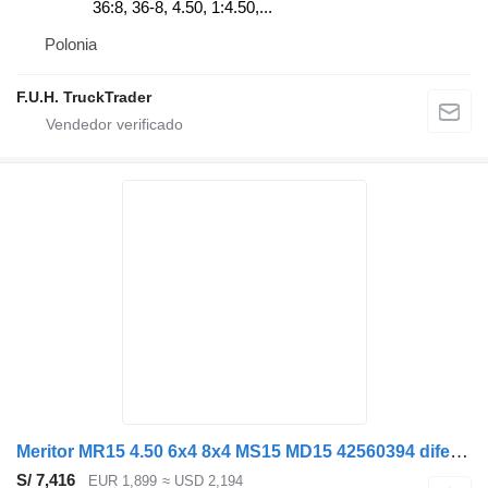
36:8, 36-8, 4.50, 1:4.50,...
Polonia
F.U.H. TruckTrader
Meritor MR15 4.50 6x4 8x4 MS15 MD15 42560394 diferencial para IVECO Trakker X-Way S-Way camión
S/ 7,416
EUR 1,899
≈ USD 2,194