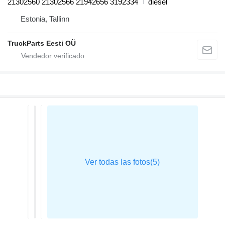
21302560 21302566 21942656 3192334
diésel
Estonia, Tallinn
TruckParts Eesti OÜ