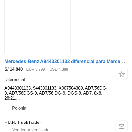
Mercedes-Benz A9443301133 diferencial para Mercedes-Benz Actros MP2 MP3 camión
S/ 14,840
EUR 3,799
≈ USD 4,389
Diferencial
A9443301133, 9443301133, X007504389, AD7/56DG-
9, AD7/56DGS-9, AD7/56 DG-9, DGS-9, AD7, 8x8,
28:21,...
Polonia
F.U.H. TruckTrader