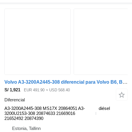
Volvo A3-3200A2445-308 diferencial para Volvo B6, B7, B9, B10, B12 bus (1978-2011) autobús
S/ 1,921
EUR 491.90
≈ USD 568.40
Diferencial
A3-3200A2445-308 MS17X 20864051 A3-
diésel
3200U2153-308 20874633 21669016
21652492 20874390
Estonia, Tallinn