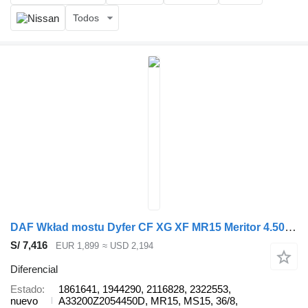
Todos
DAF Wkład mostu Dyfer CF XG XF MR15 Meritor 4.50 36/8 6x4 8x4 NOWY D 1861641 diferencial para DAF Wkład mostu Dyfer DAF CF XG XF MR15 Meritor 4.50 36/8 6x4 8x4 NOWY DIFF Rear Axle Head camión
S/ 7,416
EUR 1,899
≈ USD 2,194
Diferencial
Estado
1861641, 1944290, 2116828, 2322553,
nuevo
A33200Z2054450D, MR15, MS15, 36/8,