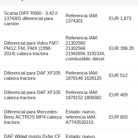
Scania DIFF R660 - 3.42 //
Referencia IAM:
1374301 diferencial para
EUR 1,873
1374301
camión
Referencia IAM:
Diferencial para Volvo FM7-
21302560
FM12, FM, FMX (1998-
21302566
EUR 398.39
2014) cabeza tractora
21942656 3192334,
combustible: diésel
Diferencial para DAF XF105
Referencia IAM:
EUR 512
cabeza tractora
1878148 1628120
Diferencial para DAF XF105
Referencia IAM:
EUR 409
cabeza tractora
1878152 1808382
Diferencial para Mercedes-
Estado: nuevo,
Benz ACTROS MP4 cabeza
referencia IAM:
EUR 803
tractora
A7743530210
DAF Wkład mostu Dyfer CF
Estado: nuevo,