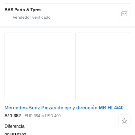
BAS Parts & Tyres
Mercedes-Benz Piezas de eje y dirección MB HL4/40DC-10.8 Dif. Usado 004516192 diferencial para camión
S/ 1,382
EUR 354
≈ USD 409
Diferencial
004516192