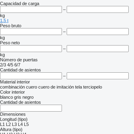
Capacidad de carga
–
kg
1.5 t
Peso bruto
–
kg
Peso neto
–
kg
Número de puertas
2/3
4/5
6/7
Cantidad de asientos
–
Material interior
combinación
cuero
cuero de imitación
tela
terciopelo
Color interior
blanco
gris
negro
Cantidad de asientos
Dimensiones
Longitud (tipo)
L1
L2
L3
L4
L5
Altura (tipo)