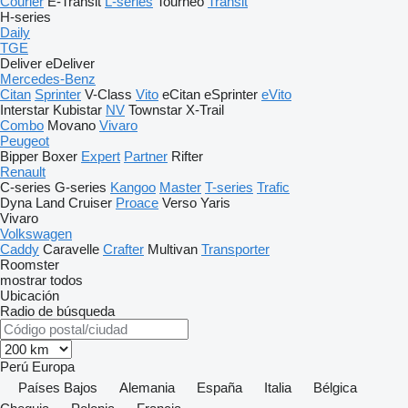
Courier
E-Transit
L-series
Tourneo
Transit
H-series
Daily
TGE
Deliver
eDeliver
Mercedes-Benz
Citan
Sprinter
V-Class
Vito
eCitan
eSprinter
eVito
Interstar
Kubistar
NV
Townstar
X-Trail
Combo
Movano
Vivaro
Peugeot
Bipper
Boxer
Expert
Partner
Rifter
Renault
C-series
G-series
Kangoo
Master
T-series
Trafic
Dyna
Land Cruiser
Proace
Verso
Yaris
Vivaro
Volkswagen
Caddy
Caravelle
Crafter
Multivan
Transporter
Roomster
mostrar todos
Ubicación
Radio de búsqueda
Perú
Europa
Países Bajos
Alemania
España
Italia
Bélgica