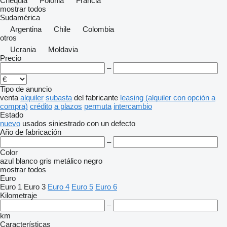
Chequia
Polonia
Francia
mostrar todos
Sudamérica
Argentina
Chile
Colombia
otros
Ucrania
Moldavia
Precio
–
Tipo de anuncio
venta
alquiler
subasta
del fabricante
leasing (alquiler con opción a
compra)
crédito
a plazos
permuta
intercambio
Estado
nuevo
usados
siniestrado
con un defecto
Año de fabricación
–
Color
azul
blanco
gris
metálico
negro
mostrar todos
Euro
Euro 1
Euro 3
Euro 4
Euro 5
Euro 6
Kilometraje
–
km
Características