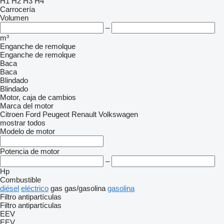
H1
H2
H3
H4
Carrocería
Volumen
–
m³
Enganche de remolque
Enganche de remolque
Baca
Baca
Blindado
Blindado
Motor, caja de cambios
Marca del motor
Citroen
Ford
Peugeot
Renault
Volkswagen
mostrar todos
Modelo de motor
Potencia de motor
–
Hp
Combustible
diésel
eléctrico
gas
gas/gasolina
gasolina
Filtro antipartículas
Filtro antipartículas
EEV
EEV