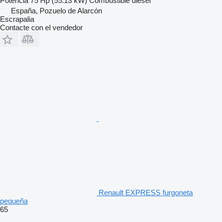
Potencia
75 Hp (55.13 kW)
Combustible
diésel
España, Pozuelo de Alarcón
Escrapalia
Contacte con el vendedor
Renault EXPRESS furgoneta
pequeña
65