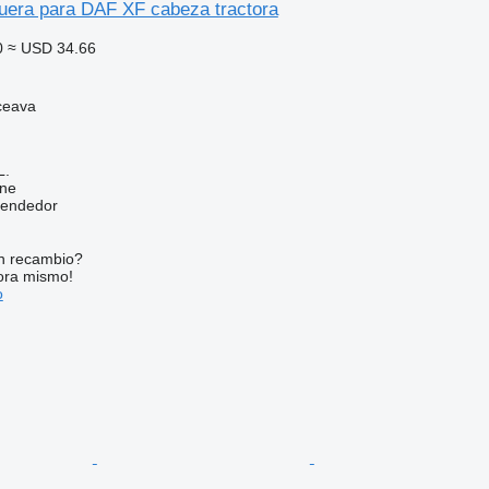
era para DAF XF cabeza tractora
0
≈ USD 34.66
ceava
L.
ine
vendedor
n recambio?
ora mismo!
o