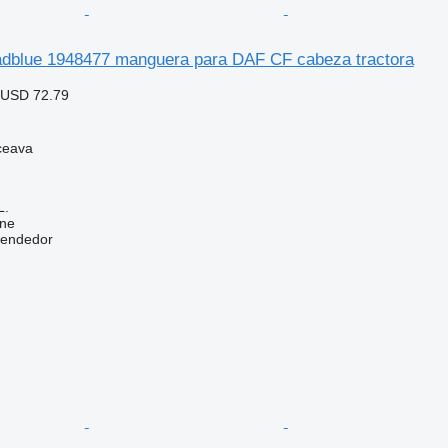
adblue 1948477 manguera para DAF CF cabeza tractora
 USD 72.79
ceava
L.
ine
vendedor