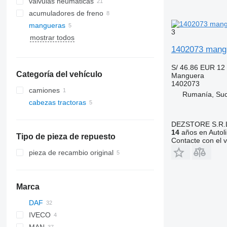
válvulas neumáticas
acumuladores de freno
mangueras
3
mostrar todos
1402073 mangu
S/ 46.86
EUR 12
Categoría del vehículo
Manguera
1402073
camiones
Rumanía, Su
cabezas tractoras
DEZSTORE S.R.
14
años en Autol
Tipo de pieza de repuesto
Contacte con el 
pieza de recambio original
Marca
DAF
IVECO
CF