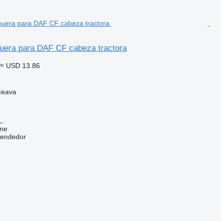
era para DAF CF cabeza tractora
≈ USD 13.86
ceava
L.
ine
vendedor