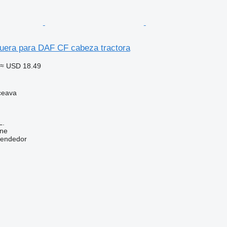
era para DAF CF cabeza tractora
≈ USD 18.49
ceava
L.
ine
vendedor