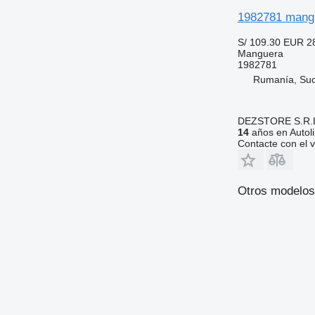
1982781 mangu
S/ 109.30
EUR 2
Manguera
1982781
Rumanía, Su
DEZSTORE S.R.
14
años en Autol
Contacte con el 
Otros modelos