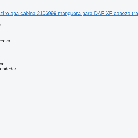
lzire apa cabina 2106999 manguera para DAF XF cabeza tra
r
ceava
L.
ine
vendedor