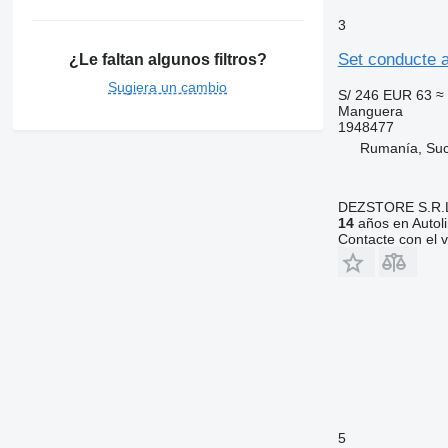
3
Set conducte 
¿Le faltan algunos filtros?
Sugiera un cambio
S/ 246
EUR 63
≈
Manguera
1948477
Rumanía, Su
DEZSTORE S.R.
14
años en Autol
Contacte con el 
5