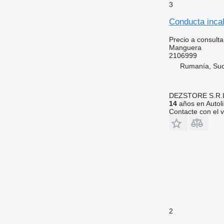
3
Conducta inca
Precio a consulta
Manguera
2106999
Rumanía, Su
DEZSTORE S.R.
14
años en Autol
Contacte con el 
2