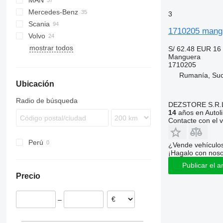
MAN
XF
Stralis
Mercedes-Benz
Trakker
TGA
XF 95
3
Scania
TGL
Actros
Magnum
XF 105
1710205 mangu
Volvo
TGM
Antos
G-series
XF 106
XF 105 460
mostrar todos
TGS
Arocs
P-series
FH
XF 460
S/ 62.48
EUR 16
Manguera
TGX
Axor
R-series
FL
1710205
FM
Rumanía, Su
Ubicación
FMX
VNL
Radio de búsqueda
DEZSTORE S.R.
14
años en Autol
Contacte con el 
Perú
¿Vende vehículo
¡Hagalo con noso
Publicar el a
Precio
–