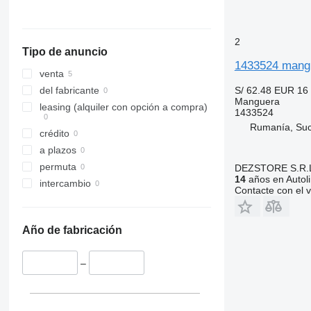
2
Tipo de anuncio
1433524 mangu
venta
S/ 62.48
EUR 16
del fabricante
Manguera
leasing (alquiler con opción a compra)
1433524
Rumanía, Su
crédito
a plazos
permuta
DEZSTORE S.R.
14
años en Autol
intercambio
Contacte con el 
Año de fabricación
–