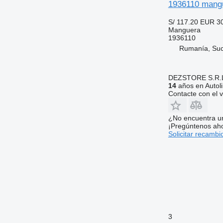
1936110 mangu
S/ 117.20
EUR 3
Manguera
1936110
Rumanía, Su
DEZSTORE S.R.
14
años en Autol
Contacte con el 
¿No encuentra u
¡Pregúntenos ah
Solicitar recambi
3