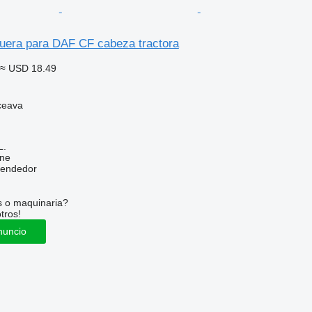
era para DAF CF cabeza tractora
≈ USD 18.49
ceava
L.
ine
vendedor
s o maquinaria?
tros!
nuncio