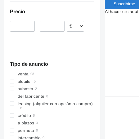
Suscribirse
Países Bajos
Al hacer clic aq
Precio
Alemania
España
–
Italia
Noruega
Bélgica
Rumanía
mostrar todos
Tipo de anuncio
venta
alquiler
subasta
del fabricante
leasing (alquiler con opción a compra)
crédito
a plazos
permuta
intercambio