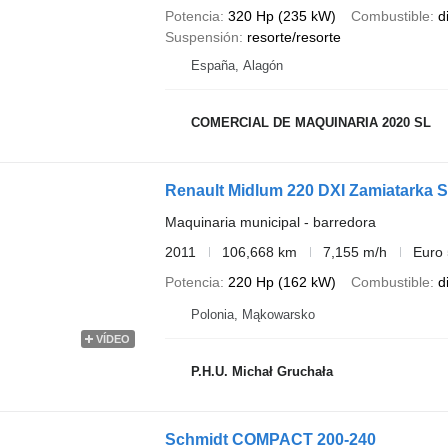
Potencia
320 Hp (235 kW)
Combustible
d
Suspensión
resorte/resorte
España, Alagón
COMERCIAL DE MAQUINARIA 2020 SL
Renault Midlum 220 DXI Zamiatarka 
Maquinaria municipal - barredora
2011
106,668 km
7,155 m/h
Euro 
Potencia
220 Hp (162 kW)
Combustible
d
Polonia, Mąkowarsko
VÍDEO
P.H.U. Michał Gruchała
Schmidt COMPACT 200-240