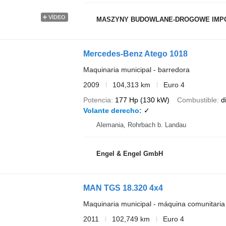
VÍDEO
MASZYNY BUDOWLANE-DROGOWE IMP
Mercedes-Benz Atego 1018
Maquinaria municipal - barredora
2009
104,313 km
Euro 4
Potencia
177 Hp (130 kW)
Combustible
d
Volante derecho
✓
Alemania, Rohrbach b. Landau
Engel & Engel GmbH
MAN TGS 18.320 4x4
Maquinaria municipal - máquina comunitaria 
2011
102,749 km
Euro 4