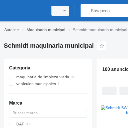
Autoline
Maquinaria municipal
Schmidt maquinaria municipal
Schmidt maquinaria municipal
Categoría
100 anunci
maquinaria de limpieza viaria
vehículos municipales
barredoras
esparcidores de arena
máquinas comunitarias universales
barredoras remolcadas
Marca
quitanieves
camiones rociadores de agua
limpiadoras de playa
DAF
D-series
200 - series
A series
2-Series
A series
B-series
Nordic
BU
BPO
CK
Express
Berlingo
C-series
esparcidores remolcados