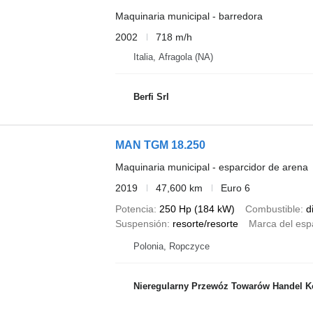
Maquinaria municipal - barredora
2002
718 m/h
Italia, Afragola (NA)
Berfi Srl
MAN TGM 18.250
Maquinaria municipal - esparcidor de arena
2019
47,600 km
Euro 6
Potencia
250 Hp (184 kW)
Combustible
d
Suspensión
resorte/resorte
Marca del esp
Polonia, Ropczyce
Nieregularny Przewóz Towarów Handel K