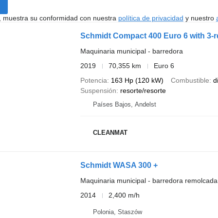
uí, muestra su conformidad con nuestra
política de privacidad
y nuestro
Schmidt Compact 400 Euro 6 with 3-r
Maquinaria municipal - barredora
2019
70,355 km
Euro 6
Potencia
163 Hp (120 kW)
Combustible
d
Suspensión
resorte/resorte
Países Bajos, Andelst
CLEANMAT
Schmidt WASA 300 +
Maquinaria municipal - barredora remolcada
2014
2,400 m/h
Polonia, Staszów