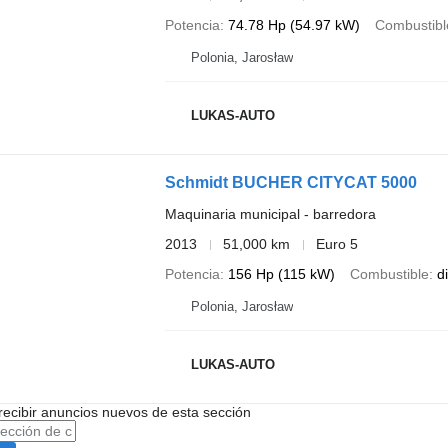
Potencia
74.78 Hp (54.97 kW)
Combustibl
Polonia, Jarosław
LUKAS-AUTO
Schmidt BUCHER CITYCAT 5000
Maquinaria municipal - barredora
2013
51,000 km
Euro 5
Potencia
156 Hp (115 kW)
Combustible
d
Polonia, Jarosław
LUKAS-AUTO
recibir anuncios nuevos de esta sección