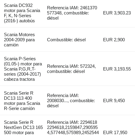
Scania DC932
Referencia IAM: 2461370
motor para Scania
577348, combustible:
EUR 3,903.23
F, K, N-Series
diésel
(2016-) autobús
Scania Motores
2004-2009 para
Combustible: diésel
EUR 2,900
camión
Scania P-Series
(01.05-) motor para
Referencia IAM: 572324,
Scania P,G,R,T-
EUR 3,193.55
combustible: diésel
series (2004-2017)
cabeza tractora
Scania Serie R
Referencia IAM:
DC13 113 400
2008030..., combustible:
EUR 9,450
motor para Scania
diésel
R-Serie camión
Scania Serie R
Referencia IAM: 2294618
NextGen DC13 165
2294618,2159847,290595
500 motor para
4,577448,575989,2452544
EUR 17,950