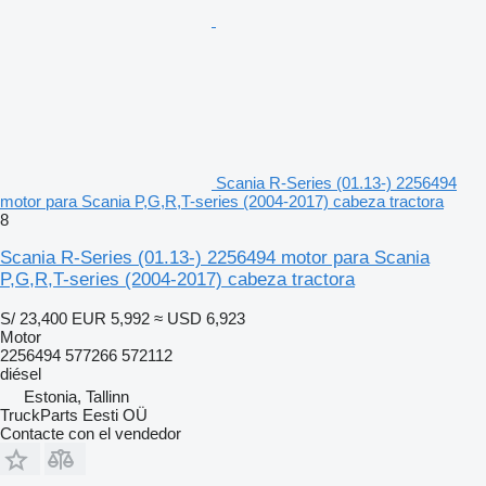
Scania R-Series (01.13-) 2256494
motor para Scania P,G,R,T-series (2004-2017) cabeza tractora
8
Scania R-Series (01.13-) 2256494 motor para Scania
P,G,R,T-series (2004-2017) cabeza tractora
S/ 23,400
EUR 5,992
≈ USD 6,923
Motor
2256494 577266 572112
diésel
Estonia, Tallinn
TruckParts Eesti OÜ
Contacte con el vendedor