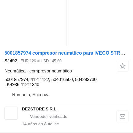
5001857974 compresor neumático para IVECO STRALIS cabeza tractora
S/ 492
EUR 126
≈ USD 145.60
Neumática - compresor neumático
5001857974, 41211122, 504016500, 504293730,
LK4936 41211340
Rumanía, Suceava
DEZSTORE S.R.L.
14
años en Autoline