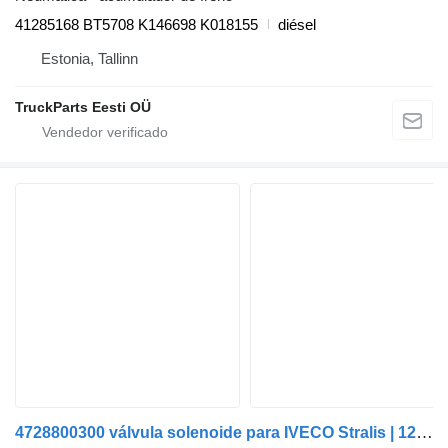
41285168 BT5708 K146698 K018155
diésel
Estonia, Tallinn
TruckParts Eesti OÜ
4728800300 válvula solenoide para IVECO Stralis | 12 cabeza tractora