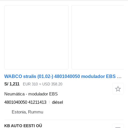
WABCO stralis (01.02-) 4801040050 modulador EBS para IVECO Stralis, Trakker (2002-) cabeza tractora
S/ 1,211
EUR 310
≈ USD 358.20
Neumática - modulador EBS
4801040050 41211413
diésel
Estonia, Rummu
KB AUTO EESTI OÜ