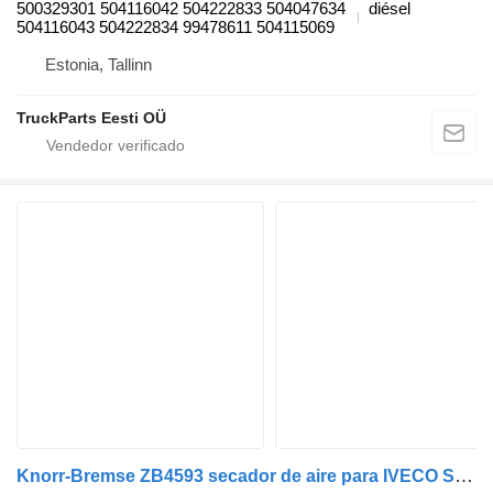
500329301 504116042 504222833 504047634
diésel
504116043 504222834 99478611 504115069
Estonia, Tallinn
TruckParts Eesti OÜ
Knorr-Bremse ZB4593 secador de aire para IVECO Stralis, Trakker (2002-) cabeza tractora