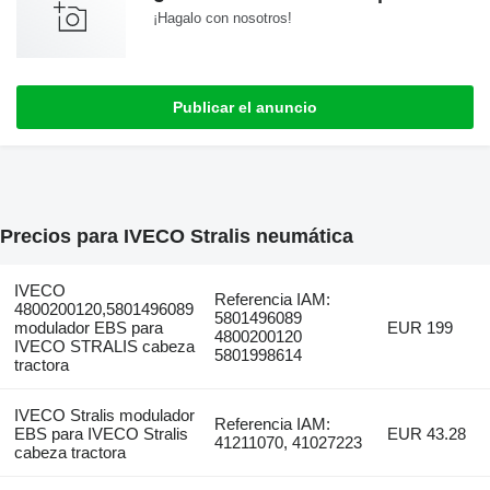
¡Hagalo con nosotros!
Publicar el anuncio
Precios para IVECO Stralis neumática
IVECO
Referencia IAM:
4800200120,5801496089
5801496089
modulador EBS para
EUR 199
4800200120
IVECO STRALIS cabeza
5801998614
tractora
IVECO Stralis modulador
Referencia IAM:
EBS para IVECO Stralis
EUR 43.28
41211070, 41027223
cabeza tractora