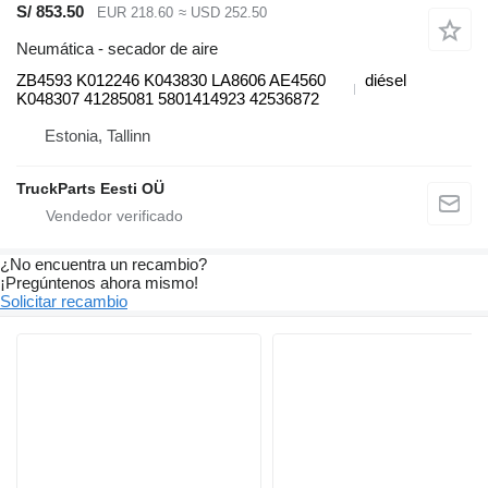
S/ 853.50
EUR 218.60
≈ USD 252.50
Neumática - secador de aire
ZB4593 K012246 K043830 LA8606 AE4560
diésel
K048307 41285081 5801414923 42536872
Estonia, Tallinn
TruckParts Eesti OÜ
¿No encuentra un recambio?
¡Pregúntenos ahora mismo!
Solicitar recambio