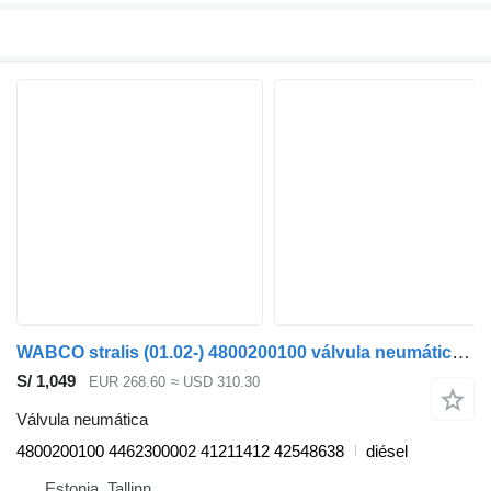
WABCO stralis (01.02-) 4800200100 válvula neumática para IVECO Stralis, Trakker (2002-) cabeza tractora
S/ 1,049
EUR 268.60
≈ USD 310.30
Válvula neumática
4800200100 4462300002 41211412 42548638
diésel
Estonia, Tallinn