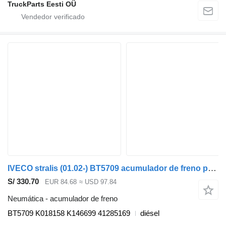
TruckParts Eesti OÜ
IVECO stralis (01.02-) BT5709 acumulador de freno para IVECO Stralis, Trakker (2002-) cabeza tractora
S/ 330.70
EUR 84.68
≈ USD 97.84
Neumática - acumulador de freno
BT5709 K018158 K146699 41285169
diésel