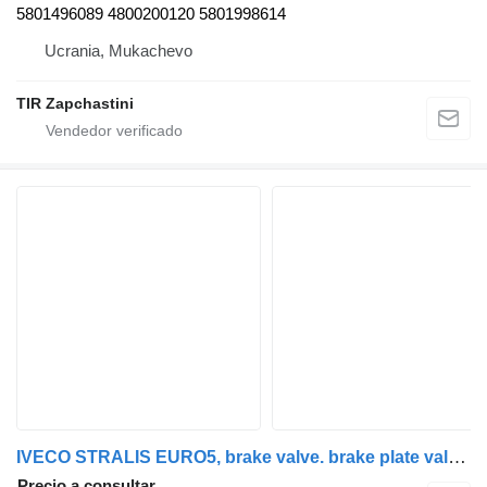
5801496089 4800200120 5801998614
Ucrania, Mukachevo
TIR Zapchastini
IVECO STRALIS EURO5, brake valve. brake plate valve EBS control 480020 IVECO válvula neumática para IVECO Stralis cabeza tractora
Precio a consultar