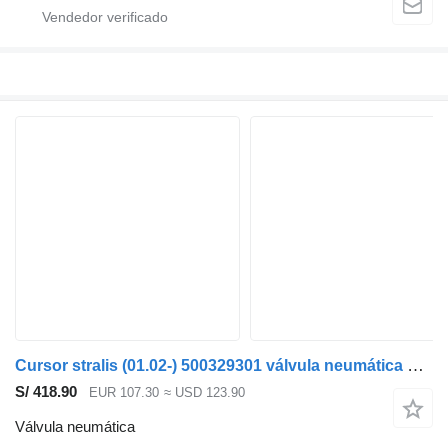
Cursor stralis (01.02-) 500329301 válvula neumática para IVECO Stralis, Trakker (2002-) cabeza tractora
S/ 418.90
EUR 107.30
≈ USD 123.90
Válvula neumática