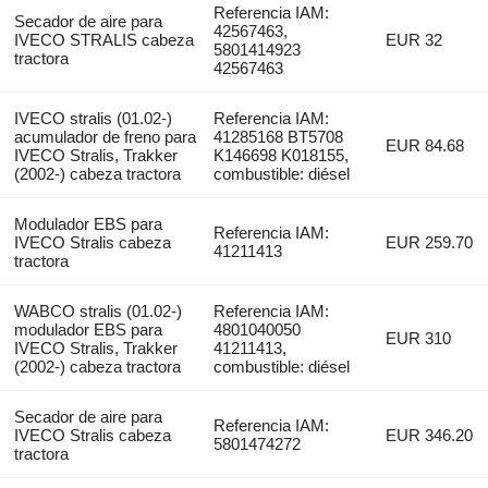
Referencia IAM:
Secador de aire para
42567463,
IVECO STRALIS cabeza
EUR 32
5801414923
tractora
42567463
IVECO stralis (01.02-)
Referencia IAM:
acumulador de freno para
41285168 BT5708
EUR 84.68
IVECO Stralis, Trakker
K146698 K018155,
(2002-) cabeza tractora
combustible: diésel
Modulador EBS para
Referencia IAM:
IVECO Stralis cabeza
EUR 259.70
41211413
tractora
WABCO stralis (01.02-)
Referencia IAM:
modulador EBS para
4801040050
EUR 310
IVECO Stralis, Trakker
41211413,
(2002-) cabeza tractora
combustible: diésel
Secador de aire para
Referencia IAM:
IVECO Stralis cabeza
EUR 346.20
5801474272
tractora