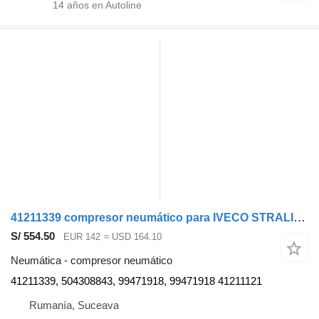
14
años en Autoline
41211339 compresor neumático para IVECO STRALIS cabeza tractora
S/ 554.50
EUR 142
≈ USD 164.10
Neumática - compresor neumático
41211339, 504308843, 99471918, 99471918 41211121
Rumanía, Suceava