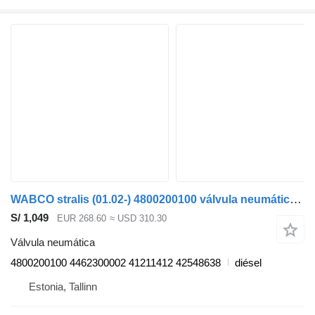
WABCO stralis (01.02-) 4800200100 válvula neumática para IVECO Stralis, Trakker (2002-) cabeza tractora
S/ 1,049
EUR 268.60
≈ USD 310.30
Válvula neumática
4800200100 4462300002 41211412 42548638
diésel
Estonia, Tallinn