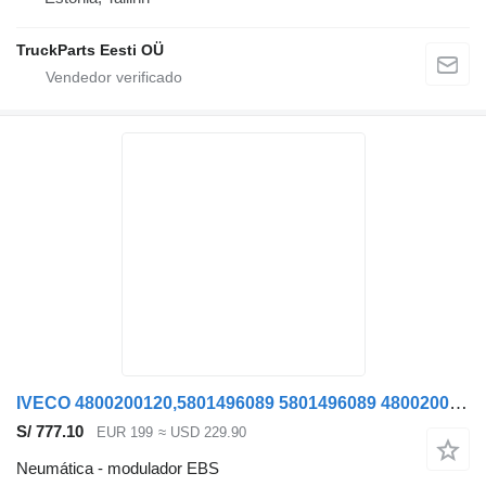
TruckParts Eesti OÜ
IVECO 4800200120,5801496089 5801496089 4800200120 5801998614 modulador EBS para IVECO STRALIS cabeza tractora
S/ 777.10
EUR 199
≈ USD 229.90
Neumática - modulador EBS