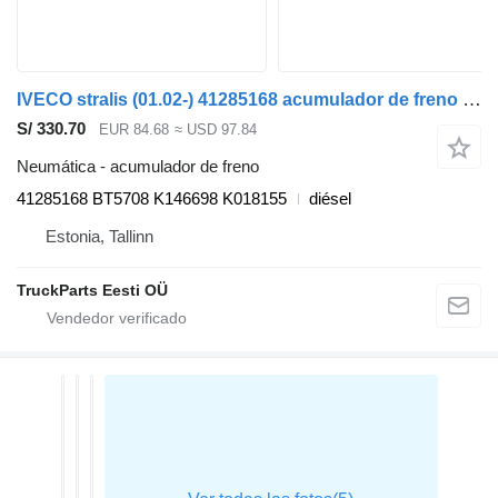
IVECO stralis (01.02-) 41285168 acumulador de freno para IVECO Stralis, Trakker (2002-) cabeza tractora
S/ 330.70
EUR 84.68
≈ USD 97.84
Neumática - acumulador de freno
41285168 BT5708 K146698 K018155
diésel
Estonia, Tallinn
TruckParts Eesti OÜ