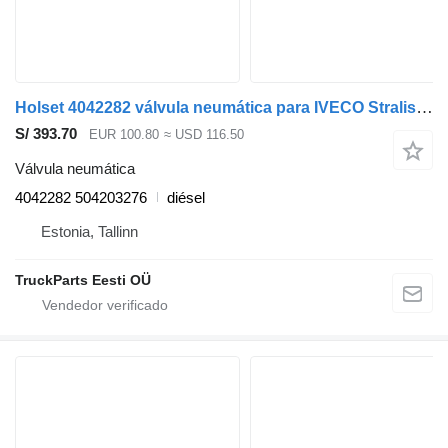
Holset 4042282 válvula neumática para IVECO Stralis, Trakker (2002-) cabeza tractora
S/ 393.70
EUR 100.80
≈ USD 116.50
Válvula neumática
4042282 504203276
diésel
Estonia, Tallinn
TruckParts Eesti OÜ