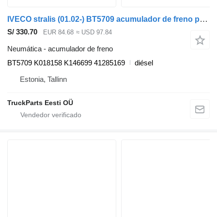
IVECO stralis (01.02-) BT5709 acumulador de freno para IVECO Stralis, Trakker (2002-) cabeza tractora
S/ 330.70
EUR 84.68
≈ USD 97.84
Neumática - acumulador de freno
BT5709 K018158 K146699 41285169
diésel
Estonia, Tallinn
TruckParts Eesti OÜ