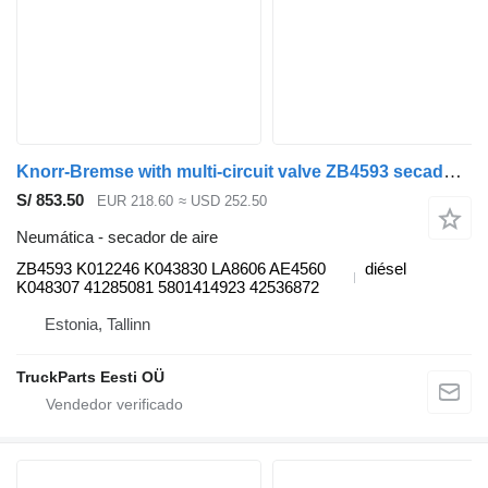
Knorr-Bremse with multi-circuit valve ZB4593 secador de aire para IVECO Stralis, Trakker (2002-) cabeza tractora
S/ 853.50
EUR 218.60
≈ USD 252.50
Neumática - secador de aire
ZB4593 K012246 K043830 LA8606 AE4560
diésel
K048307 41285081 5801414923 42536872
Estonia, Tallinn
TruckParts Eesti OÜ