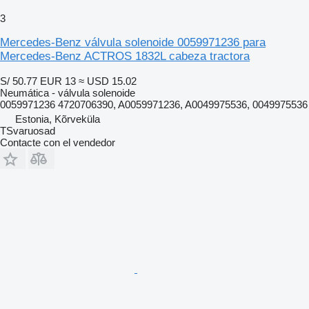
3
Mercedes-Benz válvula solenoide 0059971236 para
Mercedes-Benz ACTROS 1832L cabeza tractora
S/ 50.77
EUR 13
≈ USD 15.02
Neumática - válvula solenoide
0059971236 4720706390, A0059971236, A0049975536, 0049975536
Estonia, Kõrveküla
TSvaruosad
Contacte con el vendedor