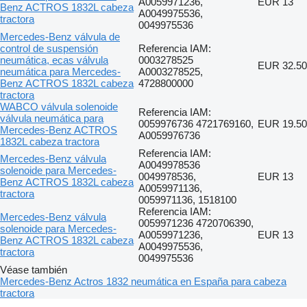
A0059971236,
EUR 13
Benz ACTROS 1832L cabeza
A0049975536,
tractora
0049975536
Mercedes-Benz válvula de
control de suspensión
Referencia IAM:
neumática, ecas válvula
0003278525
EUR 32.50
neumática para Mercedes-
A0003278525,
Benz ACTROS 1832L cabeza
4728800000
tractora
WABCO válvula solenoide
Referencia IAM:
válvula neumática para
0059976736 4721769160,
EUR 19.50
Mercedes-Benz ACTROS
A0059976736
1832L cabeza tractora
Referencia IAM:
Mercedes-Benz válvula
A0049978536
solenoide para Mercedes-
0049978536,
EUR 13
Benz ACTROS 1832L cabeza
A0059971136,
tractora
0059971136, 1518100
Referencia IAM:
Mercedes-Benz válvula
0059971236 4720706390,
solenoide para Mercedes-
A0059971236,
EUR 13
Benz ACTROS 1832L cabeza
A0049975536,
tractora
0049975536
Véase también
Mercedes-Benz Actros 1832 neumática en España para cabeza
tractora