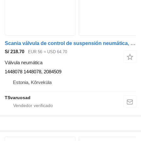
Scania válvula de control de suspensión neumática, ecas 1448078 válvula neumática para Scania P230 cabeza tractora
S/ 218.70
EUR 56
≈ USD 64.70
Válvula neumática
1448078 1448078, 2084509
Estonia, Kõrveküla
TSvaruosad