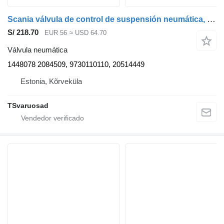
Scania válvula de control de suspensión neumática, ecas 1448078 válvula neumática para Scania P230 cabeza tractora
S/ 218.70
EUR 56
≈ USD 64.70
Válvula neumática
1448078 2084509, 9730110110, 20514449
Estonia, Kõrveküla
TSvaruosad