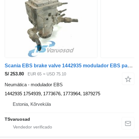
Scania EBS brake valve 1442935 modulador EBS para Scania P230 cabeza tractora
S/ 253.80
EUR 65
≈ USD 75.10
Neumática - modulador EBS
1442935 1754939, 1773676, 1773964, 1879275
Estonia, Kõrveküla
TSvaruosad