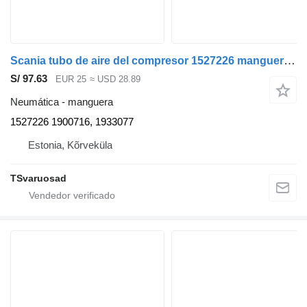
Scania tubo de aire del compresor 1527226 manguera para Scania P230 cabeza tractora
S/ 97.63
EUR 25
≈ USD 28.89
Neumática - manguera
1527226 1900716, 1933077
Estonia, Kõrveküla
TSvaruosad