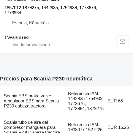
1857012 1879275, 1442935, 1754939, 1773676,
1773964
Estonia, Kõrveküla
TSvaruosad
Precios para Scania P230 neumática
Referencia IAM:
Scania EBS brake valve
1442935 1754939,
modulador EBS para Scania
EUR 65
1773676,
P230 cabeza tractora
1773964, 1879275
Scania tubo de aire del
Referencia IAM:
compresor manguera para
EUR 16.25
1933077 1527226
Scania P230 cabeza tractora