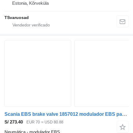
Estonia, Kõrveküla
TSvaruosad
Scania EBS brake valve 1857012 modulador EBS para Scania P230 cabeza tractora
S/ 273.40
EUR 70
≈ USD 80.88
Neumática - modulador EBS