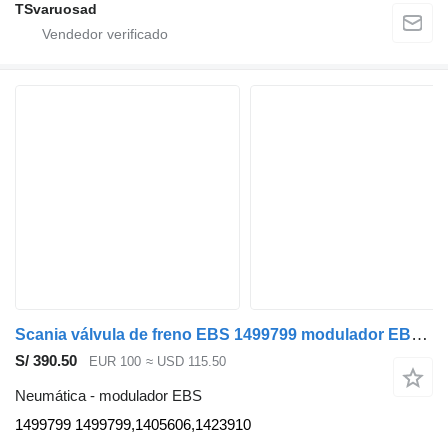
TSvaruosad
Scania válvula de freno EBS 1499799 modulador EBS para Scania P230 cabeza tractora
S/ 390.50
EUR 100
≈ USD 115.50
Neumática - modulador EBS
1499799 1499799,1405606,1423910