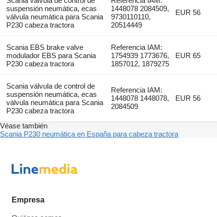
Scania válvula de control de
Referencia IAM:
suspensión neumática, ecas
1448078 2084509,
EUR 56
válvula neumática para Scania
9730110110,
P230 cabeza tractora
20514449
Scania EBS brake valve
Referencia IAM:
modulador EBS para Scania
1754939 1773676,
EUR 65
P230 cabeza tractora
1857012, 1879275
Scania válvula de control de
Referencia IAM:
suspensión neumática, ecas
1448078 1448078,
EUR 56
válvula neumática para Scania
2084509
P230 cabeza tractora
Véase también
Scania P230 neumática en España para cabeza tractora
Empresa