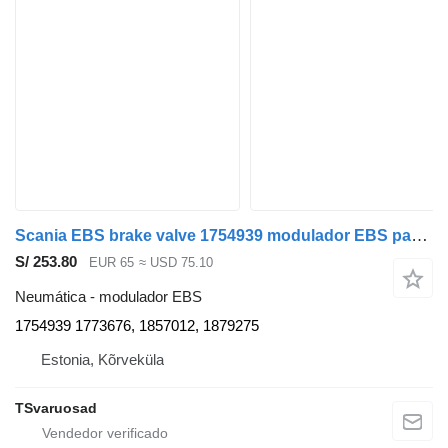
Scania EBS brake valve 1754939 modulador EBS para Scania P230 cabeza tractora
S/ 253.80
EUR 65
≈ USD 75.10
Neumática - modulador EBS
1754939 1773676, 1857012, 1879275
Estonia, Kõrveküla
TSvaruosad