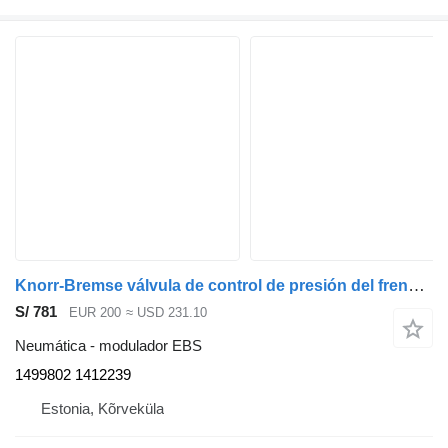
Knorr-Bremse válvula de control de presión del freno del eje trasero 1499802 modulador EBS para Scania P230 cabeza tractora
S/ 781
EUR 200
≈ USD 231.10
Neumática - modulador EBS
1499802 1412239
Estonia, Kõrveküla