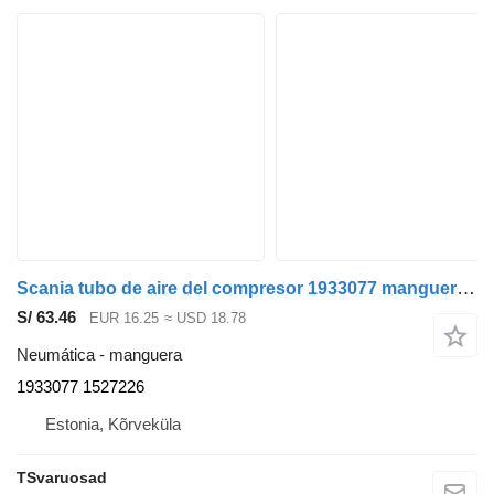
Scania tubo de aire del compresor 1933077 manguera para Scania P230 cabeza tractora
S/ 63.46
EUR 16.25
≈ USD 18.78
Neumática - manguera
1933077 1527226
Estonia, Kõrveküla
TSvaruosad