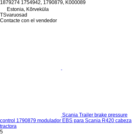
1879274 1754942, 1790879, K000089
Estonia, Kõrveküla
TSvaruosad
Contacte con el vendedor
Scania Trailer brake pressure
control 1790879 modulador EBS para Scania R420 cabeza
tractora
5