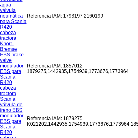
agua
válvula
neumática
Referencia IAM: 1793197 2160199
para Scania
R420
cabeza
tractora
Knorr-
Bremse
EBS brake
valve
modulador
Referencia IAM: 1857012
EBS para
1879275,1442935,1754939,1773676,1773964
Scania
R420
cabeza
tractora
Scania
válvula de
freno EBS
modulador
Referencia IAM: 1879275
EBS para
K021202,1442935,1754939,1773676,1773964,18
Scania
R420
cabeza