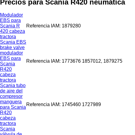
Precios para Scania R420 neumática
Modulador
EBS para
Scania R
Referencia IAM: 1879280
420 cabeza
tractora
Scania EBS
brake valve
modulador
EBS para
Referencia IAM: 1773676 1857012, 1879275
Scania
R420
cabeza
tractora
Scania tubo
de aire del
compresor
manguera
Referencia IAM: 1745460 1727989
para Scania
R420
cabeza
tractora
Scania
válvula de