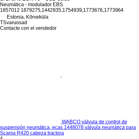
Neumática - modulador EBS
1857012 1879275,1442935,1754939,1773676,1773964
Estonia, Kõrveküla
TSvaruosad
Contacte con el vendedor
WABCO válvula de control de
suspensión neumática, ecas 1448078 válvula neumática para
Scania R420 cabeza tractora
4