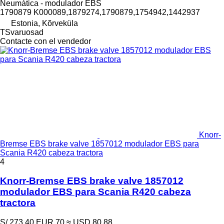
Neumática - modulador EBS
1790879 K000089,1879274,1790879,1754942,1442937
Estonia, Kõrveküla
TSvaruosad
Contacte con el vendedor
Knorr-
Bremse EBS brake valve 1857012 modulador EBS para
Scania R420 cabeza tractora
4
Knorr-Bremse EBS brake valve 1857012
modulador EBS para Scania R420 cabeza
tractora
S/ 273.40
EUR 70
≈ USD 80.88