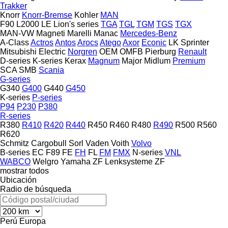
Trakker
Knorr
Knorr-Bremse
Kohler
MAN
F90
L2000
LE
Lion's series
TGA
TGL
TGM
TGS
TGX
MAN-VW
Magneti Marelli
Manac
Mercedes-Benz
A-Class
Actros
Antos
Arocs
Atego
Axor
Econic
LK
Sprinter
Mitsubishi Electric
Norgren
OEM
OMFB
Pierburg
Renault
D-series
K-series
Kerax
Magnum
Major
Midlum
Premium
SCA
SMB
Scania
G-series
G340
G400
G440
G450
K-series
P-series
P94
P230
P380
R-series
R380
R410
R420
R440
R450
R460
R480
R490
R500
R560
R620
Schmitz Cargobull
Sorl
Vaden
Voith
Volvo
B-series
EC
F89
FE
FH
FL
FM
FMX
N-series
VNL
WABCO
Welgro
Yamaha
ZF Lenksysteme
ZF
mostrar todos
Ubicación
Radio de búsqueda
Perú
Europa