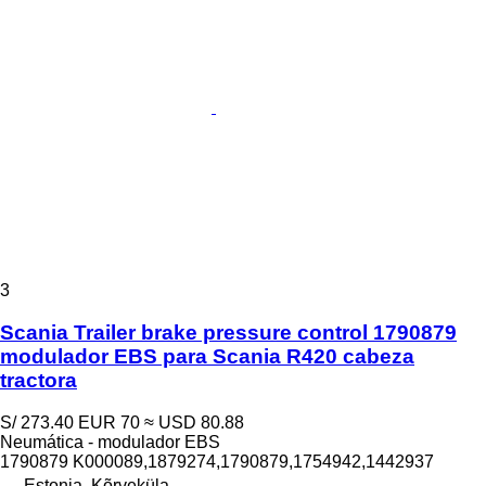
3
Scania Trailer brake pressure control 1790879
modulador EBS para Scania R420 cabeza
tractora
S/ 273.40
EUR 70
≈ USD 80.88
Neumática - modulador EBS
1790879 K000089,1879274,1790879,1754942,1442937
Estonia, Kõrveküla