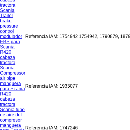
tractora
Scania
Trailer
brake
pressure
control
modulador
Referencia IAM: 1754942 1754942, 1790879, 187
EBS para
Scania
R420
cabeza
tractora
Scania
Compressor
air pipe
manguera
Referencia IAM: 1933077
para Scania
R420
cabeza
tractora
Scania tubo
de aire del
compresor
manguera
Referencia IAM: 1747246