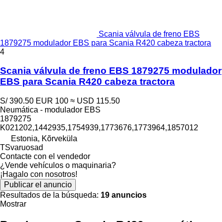
Scania válvula de freno EBS
1879275 modulador EBS para Scania R420 cabeza tractora
4
Scania válvula de freno EBS 1879275 modulador
EBS para Scania R420 cabeza tractora
S/ 390.50
EUR 100
≈ USD 115.50
Neumática - modulador EBS
1879275
K021202,1442935,1754939,1773676,1773964,1857012
Estonia, Kõrveküla
TSvaruosad
Contacte con el vendedor
¿Vende vehículos o maquinaria?
¡Hagalo con nosotros!
Publicar el anuncio
Resultados de la búsqueda:
19 anuncios
Mostrar