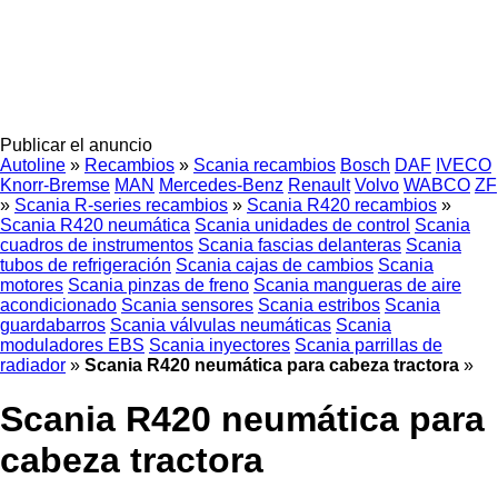
Publicar el anuncio
Autoline
»
Recambios
»
Scania recambios
Bosch
DAF
IVECO
Knorr-Bremse
MAN
Mercedes-Benz
Renault
Volvo
WABCO
ZF
»
Scania R-series recambios
»
Scania R420 recambios
»
Scania R420 neumática
Scania unidades de control
Scania
cuadros de instrumentos
Scania fascias delanteras
Scania
tubos de refrigeración
Scania cajas de cambios
Scania
motores
Scania pinzas de freno
Scania mangueras de aire
acondicionado
Scania sensores
Scania estribos
Scania
guardabarros
Scania válvulas neumáticas
Scania
moduladores EBS
Scania inyectores
Scania parrillas de
radiador
»
Scania R420 neumática para cabeza tractora
»
Scania R420 neumática para
cabeza tractora