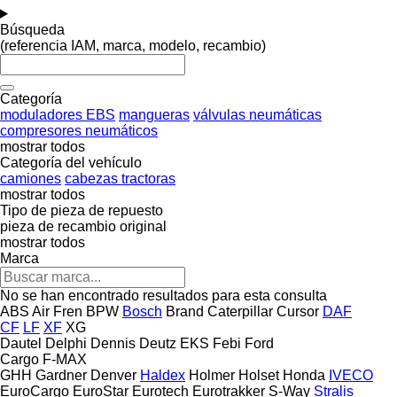
Búsqueda
(referencia IAM, marca, modelo, recambio)
Categoría
moduladores EBS
mangueras
válvulas neumáticas
compresores neumáticos
mostrar todos
Categoría del vehículo
camiones
cabezas tractoras
mostrar todos
Tipo de pieza de repuesto
pieza de recambio original
mostrar todos
Marca
No se han encontrado resultados para esta consulta
ABS
Air Fren
BPW
Bosch
Brand
Caterpillar
Cursor
DAF
CF
LF
XF
XG
Dautel
Delphi
Dennis
Deutz
EKS
Febi
Ford
Cargo
F-MAX
GHH
Gardner Denver
Haldex
Holmer
Holset
Honda
IVECO
EuroCargo
EuroStar
Eurotech
Eurotrakker
S-Way
Stralis