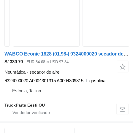
WABCO Econic 1828 (01.98-) 9324000020 secador de aire para Mercedes-Benz Econic (1998-2014) camión de basura
S/ 330.70
EUR 84.68
≈ USD 97.84
Neumática - secador de aire
9324000020 A0004301315 A0004309815
gasolina
Estonia, Tallinn
TruckParts Eesti OÜ