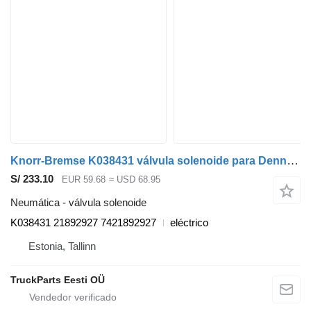
Knorr-Bremse K038431 válvula solenoide para Dennis eCollect Terberg YT Magtec (2019-) camión de basura
S/ 233.10
EUR 59.68
≈ USD 68.95
Neumática - válvula solenoide
K038431 21892927 7421892927
eléctrico
Estonia, Tallinn
TruckParts Eesti OÜ