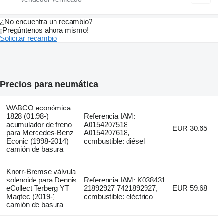
¿No encuentra un recambio?
¡Pregúntenos ahora mismo!
Solicitar recambio
Precios para neumática
WABCO económica
1828 (01.98-)
Referencia IAM:
acumulador de freno
A0154207518
EUR 30.65
para Mercedes-Benz
A0154207618,
Econic (1998-2014)
combustible: diésel
camión de basura
Knorr-Bremse válvula
solenoide para Dennis
Referencia IAM: K038431
eCollect Terberg YT
21892927 7421892927,
EUR 59.68
Magtec (2019-)
combustible: eléctrico
camión de basura