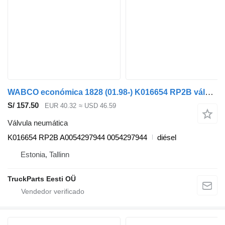
WABCO económica 1828 (01.98-) K016654 RP2B válvula neumática para Mercedes-Benz Econic (1998-2014) camión de basura
S/ 157.50
EUR 40.32
≈ USD 46.59
Válvula neumática
K016654 RP2B A0054297944 0054297944
diésel
Estonia, Tallinn
TruckParts Eesti OÜ