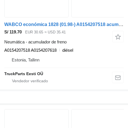
WABCO económica 1828 (01.98-) A0154207518 acumulador de freno para Mercedes-Benz Econic (1998-2014) camión de basura
S/ 119.70
EUR 30.65
≈ USD 35.41
Neumática - acumulador de freno
A0154207518 A0154207618
diésel
Estonia, Tallinn
TruckParts Eesti OÜ