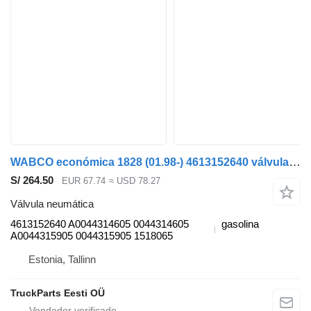
WABCO económica 1828 (01.98-) 4613152640 válvula neumática para Mercedes-Benz Econic (1998-2014) camión de basura
S/ 264.50
EUR 67.74
≈ USD 78.27
Válvula neumática
4613152640 A0044314605 0044314605
gasolina
A0044315905 0044315905 1518065
Estonia, Tallinn
TruckParts Eesti OÜ