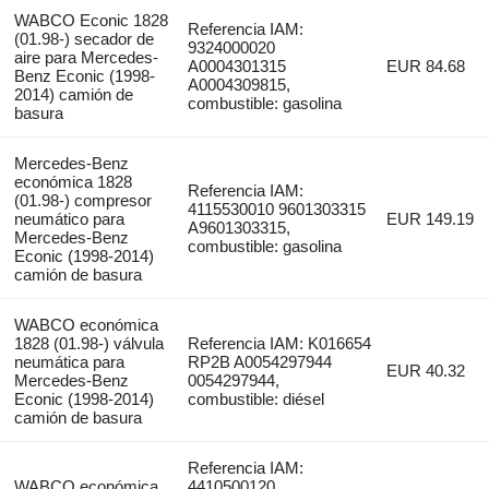
WABCO Econic 1828
Referencia IAM:
(01.98-) secador de
9324000020
aire para Mercedes-
A0004301315
EUR 84.68
Benz Econic (1998-
A0004309815,
2014) camión de
combustible: gasolina
basura
Mercedes-Benz
económica 1828
Referencia IAM:
(01.98-) compresor
4115530010 9601303315
neumático para
EUR 149.19
A9601303315,
Mercedes-Benz
combustible: gasolina
Econic (1998-2014)
camión de basura
WABCO económica
1828 (01.98-) válvula
Referencia IAM: K016654
neumática para
RP2B A0054297944
EUR 40.32
Mercedes-Benz
0054297944,
Econic (1998-2014)
combustible: diésel
camión de basura
Referencia IAM:
WABCO económica
4410500120