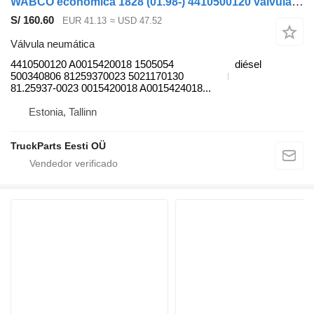
WABCO económica 1828 (01.98-) 4410500120 válvula neumática para Mercedes-Benz Econic (1998-2014) camión de basura
S/ 160.60
EUR 41.13
≈ USD 47.52
Válvula neumática
4410500120 A0015420018 1505054
diésel
500340806 81259370023 5021170130
81.25937-0023 0015420018 A0015424018...
Estonia, Tallinn
TruckParts Eesti OÜ