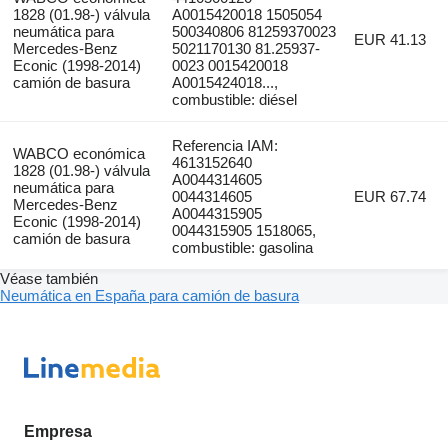
1828 (01.98-) válvula
A0015420018 1505054
neumática para
500340806 81259370023
EUR 41.13
Mercedes-Benz
5021170130 81.25937-
Econic (1998-2014)
0023 0015420018
camión de basura
A0015424018...,
combustible: diésel
Referencia IAM:
WABCO económica
4613152640
1828 (01.98-) válvula
A0044314605
neumática para
0044314605
EUR 67.74
Mercedes-Benz
A0044315905
Econic (1998-2014)
0044315905 1518065,
camión de basura
combustible: gasolina
Véase también
Neumática en España para camión de basura
Empresa