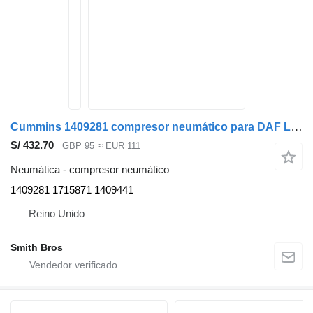
Cummins 1409281 compresor neumático para DAF LF CF XF XG camión
S/ 432.70
GBP 95
≈ EUR 111
Neumática - compresor neumático
1409281 1715871 1409441
Reino Unido
Smith Bros