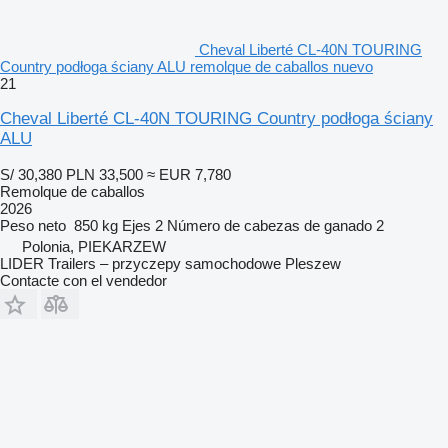
Cheval Liberté CL-40N TOURING
Country podłoga ściany ALU remolque de caballos nuevo
21
Cheval Liberté CL-40N TOURING Country podłoga ściany
ALU
S/ 30,380
PLN 33,500
≈ EUR 7,780
Remolque de caballos
2026
Peso neto
850 kg
Ejes
2
Número de cabezas de ganado
2
Polonia, PIEKARZEW
LIDER Trailers – przyczepy samochodowe Pleszew
Contacte con el vendedor