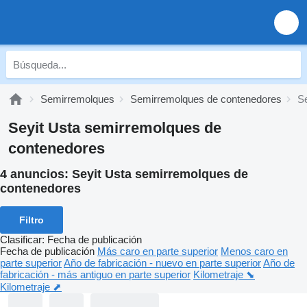
Semirremolques
Semirremolques de contenedores
S
Seyit Usta semirremolques de
contenedores
4 anuncios:
Seyit Usta semirremolques de
contenedores
Filtro
Clasificar
:
Fecha de publicación
Fecha de publicación
Más caro en parte superior
Menos caro en
parte superior
Año de fabricación - nuevo en parte superior
Año de
fabricación - más antiguo en parte superior
Kilometraje ⬊
Kilometraje ⬈