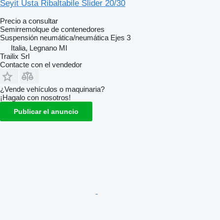
Seyit Usta Ribaltabile Slider 20/30
Precio a consultar
Semirremolque de contenedores
Suspensión
neumática/neumática
Ejes
3
Italia, Legnano MI
Trailix Srl
Contacte con el vendedor
¿Vende vehículos o maquinaria?
¡Hagalo con nosotros!
Publicar el anuncio