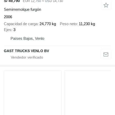
S/ 49,790
EUR 12,750
≈ USD 14,730
Semirremolque furgón
2006
Capacidad de carga
24,770 kg
Peso neto
11,230 kg
Ejes
3
Países Bajos, Venlo
GAST TRUCKS VENLO BV