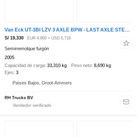
Van Eck UT-3BI LZV 3 AXLE BPW - LAST AXLE STEERING + VAN ECK TRAILER 2 A
S/ 19,330
EUR 4,950
≈ USD 5,719
Semirremolque furgón
2005
Capacidad de carga
33,310 kg
Peso neto
8,690 kg
Ejes
3
Países Bajos, Groot-Ammers
RH Trucks BV