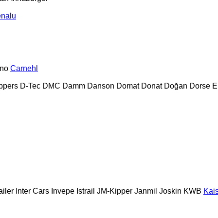
nalu
no
Carnehl
ppers
D-Tec
DMC
Damm
Danson
Domat
Donat
Doğan Dorse
E
ailer
Inter Cars
Invepe
Istrail
JM-Kipper
Janmil
Joskin
KWB
Kai