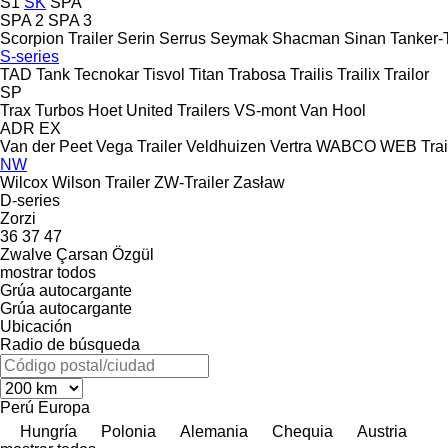
S1
SK
SPA
SPA 2
SPA 3
Scorpion Trailer
Serin
Serrus
Seymak
Shacman
Sinan Tanker-T
S-series
TAD
Tank
Tecnokar
Tisvol
Titan
Trabosa
Trailis
Trailix
Trailor
SP
Trax
Turbos Hoet
United Trailers
VS-mont
Van Hool
ADR
EX
Van der Peet
Vega Trailer
Veldhuizen
Vertra
WABCO
WEB Trai
NW
Wilcox
Wilson Trailer
ZW-Trailer
Zasław
D-series
Zorzi
36
37
47
Zwalve
Çarsan
Özgül
mostrar todos
Grúa autocargante
Grúa autocargante
Ubicación
Radio de búsqueda
Perú
Europa
Hungría
Polonia
Alemania
Chequia
Austria