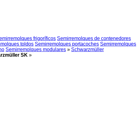
emirremolques frigoríficos
Semirremolques de contenedores
molques toldos
Semirremolques portacoches
Semirremolques
no
Semirremolques modulares
»
Schwarzmüller
rzmüller SK
»