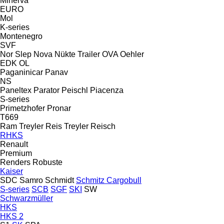
Minerva
EURO
Mol
K-series
Montenegro
SVF
Nor Slep
Nova
Nükte Trailer
OVA
Oehler
EDK
OL
Paganinicar
Panav
NS
Paneltex
Parator
Peischl
Piacenza
S-series
Primetzhofer
Pronar
T669
Ram Treyler
Reis Treyler
Reisch
RHKS
Renault
Premium
Renders
Robuste
Kaiser
SDC
Samro
Schmidt
Schmitz Cargobull
S-series
SCB
SGF
SKI
SW
Schwarzmüller
HKS
HKS 2