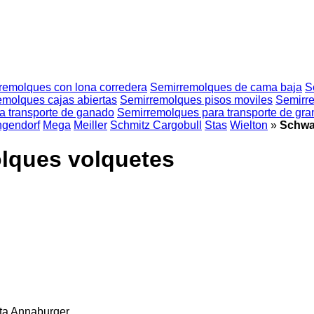
remolques con lona corredera
Semirremolques de cama baja
S
emolques cajas abiertas
Semirremolques pisos moviles
Semirre
a transporte de ganado
Semirremolques para transporte de gra
ngendorf
Mega
Meiller
Schmitz Cargobull
Stas
Wielton
»
Schwa
lques volquetes
ta
Annaburger