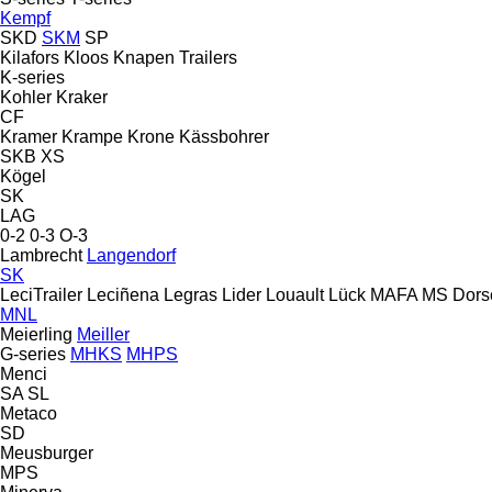
Kempf
SKD
SKM
SP
Kilafors
Kloos
Knapen Trailers
K-series
Kohler
Kraker
CF
Kramer
Krampe
Krone
Kässbohrer
SKB
XS
Kögel
SK
LAG
0-2
0-3
O-3
Lambrecht
Langendorf
SK
LeciTrailer
Leciñena
Legras
Lider
Louault
Lück
MAFA
MS Dors
MNL
Meierling
Meiller
G-series
MHKS
MHPS
Menci
SA
SL
Metaco
SD
Meusburger
MPS