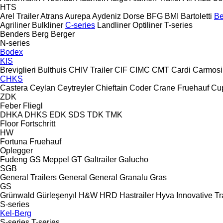
HTS
Arel Trailer
Atrans
Aurepa
Aydeniz Dorse
BFG
BMI
Bartoletti
Be
Agriliner
Bulkliner
C-series
Landliner
Optiliner
T-series
Benders
Berg
Berger
N-series
Bodex
KIS
Breviglieri
Bulthuis
CHIV Trailer
CIF
CIMC
CMT
Cardi
Carmosi
CHKS
Castera
Ceylan
Ceytreyler
Chieftain
Coder
Crane Fruehauf
Cu
ZDK
Feber
Fliegl
DHKA
DHKS
EDK
SDS
TDK
TMK
Floor
Fortschritt
HW
Fortuna
Fruehauf
Oplegger
Fudeng
GS Meppel
GT
Galtrailer
Galucho
SGB
General Trailers
General
General
Granalu
Gras
GS
Grünwald
Gürleşenyıl
H&W
HRD
Hastrailer
Hyva
Innovative Tr
S-series
Kel-Berg
S-series
T-series