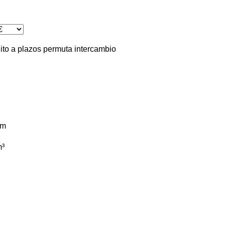
ito
a plazos
permuta
intercambio
km
³