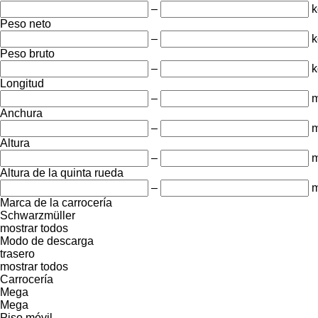
–
k
Peso neto
–
k
Peso bruto
–
k
Longitud
–
Anchura
–
Altura
–
Altura de la quinta rueda
–
Marca de la carrocería
Schwarzmüller
mostrar todos
Modo de descarga
trasero
mostrar todos
Carrocería
Mega
Mega
Piso móvil