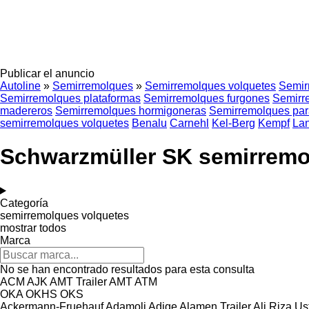
Publicar el anuncio
Autoline
»
Semirremolques
»
Semirremolques volquetes
Semir
Semirremolques plataformas
Semirremolques furgones
Semirr
madereros
Semirremolques hormigoneras
Semirremolques par
semirremolques volquetes
Benalu
Carnehl
Kel-Berg
Kempf
La
Schwarzmüller SK semirremo
Categoría
semirremolques volquetes
mostrar todos
Marca
No se han encontrado resultados para esta consulta
ACM
AJK
AMT Trailer
AMT
ATM
OKA
OKHS
OKS
Ackermann-Fruehauf
Adamoli
Adige
Alamen Trailer
Ali Riza Us