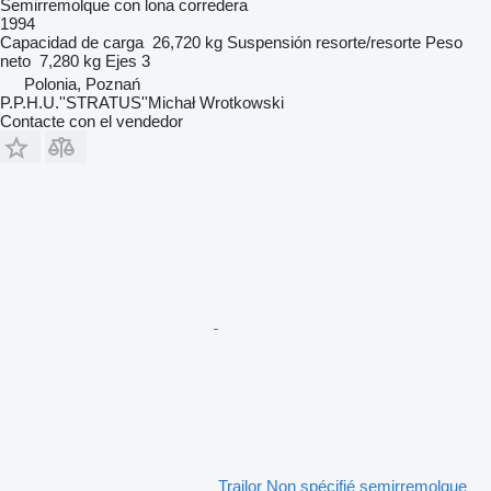
Semirremolque con lona corredera
1994
Capacidad de carga
26,720 kg
Suspensión
resorte/resorte
Peso
neto
7,280 kg
Ejes
3
Polonia, Poznań
P.P.H.U.''STRATUS''Michał Wrotkowski
Contacte con el vendedor
Trailor Non spécifié semirremolque