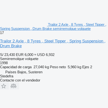
Trailor 2 Axle , 8 Tyres , Steel Tipper ,
Spring Suspension , Drum Brake semirremolque volquete
17
Trailor 2 Axle , 8 Tyres , Steel Tipper , Spring Suspension ,
Drum Brake
S/ 23,430
EUR 6,000
≈ USD 6,932
Semirremolque volquete
1998
Capacidad de carga
27,040 kg
Peso neto
5,960 kg
Ejes
2
Países Bajos, Susteren
Stedefra
Contacte con el vendedor