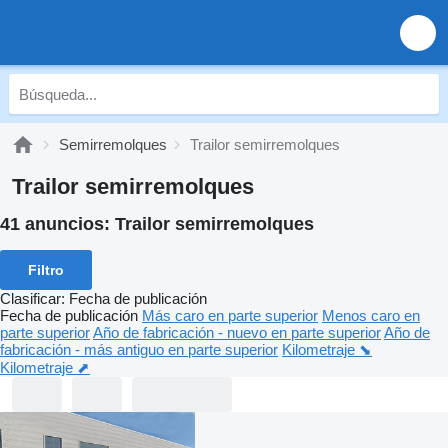
Semirremolques
Trailor semirremolques
Trailor semirremolques
41 anuncios:
Trailor semirremolques
Filtro
Clasificar
:
Fecha de publicación
Fecha de publicación
Más caro en parte superior
Menos caro en
parte superior
Año de fabricación - nuevo en parte superior
Año de
fabricación - más antiguo en parte superior
Kilometraje ⬊
Kilometraje ⬈