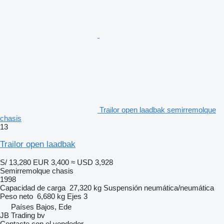
Trailor open laadbak semirremolque
chasis
13
Trailor open laadbak
S/ 13,280
EUR 3,400
≈ USD 3,928
Semirremolque chasis
1998
Capacidad de carga
27,320 kg
Suspensión
neumática/neumática
Peso neto
6,680 kg
Ejes
3
Países Bajos, Ede
JB Trading bv
Contacte con el vendedor