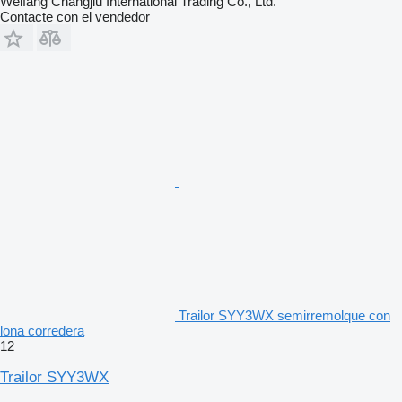
Weifang Changjiu International Trading Co., Ltd.
Contacte con el vendedor
Trailor SYY3WX semirremolque con
lona corredera
12
Trailor SYY3WX