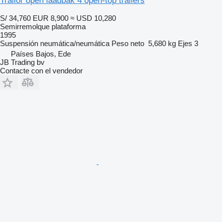
Trailor open laadbak 4 open-top trailers
S/ 34,760
EUR 8,900
≈ USD 10,280
Semirremolque plataforma
1995
Suspensión
neumática/neumática
Peso neto
5,680 kg
Ejes
3
Países Bajos, Ede
JB Trading bv
Contacte con el vendedor