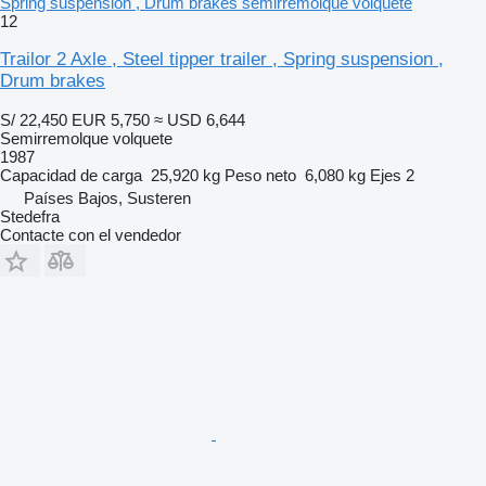
Spring suspension , Drum brakes semirremolque volquete
12
Trailor 2 Axle , Steel tipper trailer , Spring suspension ,
Drum brakes
S/ 22,450
EUR 5,750
≈ USD 6,644
Semirremolque volquete
1987
Capacidad de carga
25,920 kg
Peso neto
6,080 kg
Ejes
2
Países Bajos, Susteren
Stedefra
Contacte con el vendedor