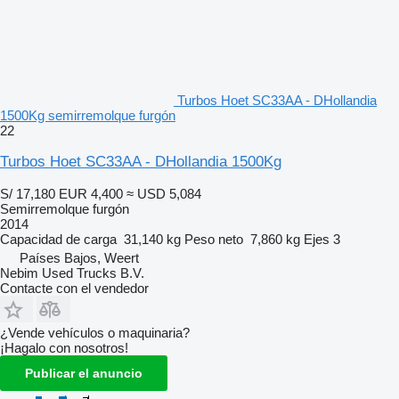
Turbos Hoet SC33AA - DHollandia
1500Kg semirremolque furgón
22
Turbos Hoet SC33AA - DHollandia 1500Kg
S/ 17,180
EUR 4,400
≈ USD 5,084
Semirremolque furgón
2014
Capacidad de carga
31,140 kg
Peso neto
7,860 kg
Ejes
3
Países Bajos, Weert
Nebim Used Trucks B.V.
Contacte con el vendedor
¿Vende vehículos o maquinaria?
¡Hagalo con nosotros!
Publicar el anuncio