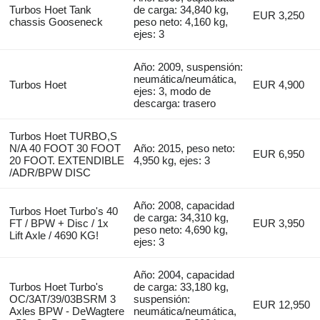
Turbos Hoet Tank
de carga: 34,840 kg,
EUR 3,250
chassis Gooseneck
peso neto: 4,160 kg,
ejes: 3
Año: 2009, suspensión:
neumática/neumática,
Turbos Hoet
EUR 4,900
ejes: 3, modo de
descarga: trasero
Turbos Hoet TURBO,S
N/A 40 FOOT 30 FOOT
Año: 2015, peso neto:
EUR 6,950
20 FOOT. EXTENDIBLE
4,950 kg, ejes: 3
/ADR/BPW DISC
Año: 2008, capacidad
Turbos Hoet Turbo's 40
de carga: 34,310 kg,
FT / BPW + Disc / 1x
EUR 3,950
peso neto: 4,690 kg,
Lift Axle / 4690 KG!
ejes: 3
Año: 2004, capacidad
Turbos Hoet Turbo's
de carga: 33,180 kg,
OC/3AT/39/03BSRM 3
suspensión:
EUR 12,950
Axles BPW - DeWagtere
neumática/neumática,