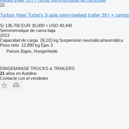
lowbed trailer 39 t + ramps semirremolque de cama baja
22
Turbos Hoet Turbo's 3-axle semi-lowbed trailer 39 t + ramps
S/ 136,700
EUR 35,000
≈ USD 40,440
Semirremolque de cama baja
2013
Capacidad de carga
26,110 kg
Suspensión
neumática/neumática
Peso neto
12,890 kg
Ejes
3
Países Bajos, Hoogerheide
DINGEMANSE TRUCKS & TRAILERS
21
años en Autoline
Contacte con el vendedor