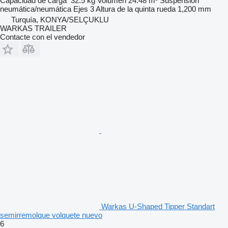
Capacidad de carga
32.5 kg
Volumen
24.48 m³
Suspensión
neumática/neumática
Ejes
3
Altura de la quinta rueda
1,200 mm
Turquía, KONYA/SELÇUKLU
WARKAS TRAILER
Contacte con el vendedor
Warkas U-Shaped Tipper Standart
semirremolque volquete nuevo
6