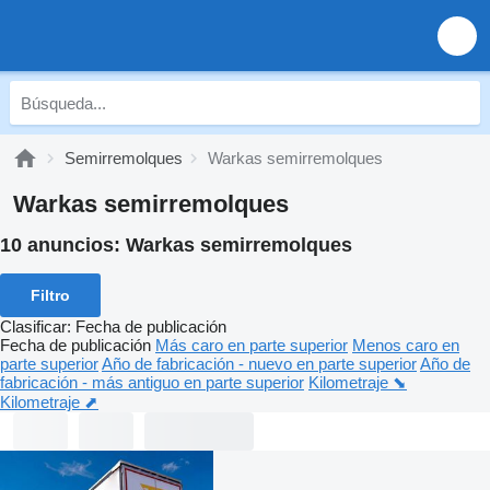
Semirremolques
Warkas semirremolques
Warkas semirremolques
10 anuncios:
Warkas semirremolques
Filtro
Clasificar
:
Fecha de publicación
Fecha de publicación
Más caro en parte superior
Menos caro en
parte superior
Año de fabricación - nuevo en parte superior
Año de
fabricación - más antiguo en parte superior
Kilometraje ⬊
Kilometraje ⬈