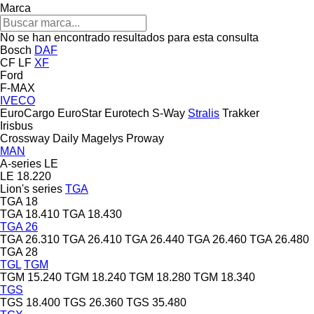
Marca
No se han encontrado resultados para esta consulta
Bosch
DAF
CF
LF
XF
Ford
F-MAX
IVECO
EuroCargo
EuroStar
Eurotech
S-Way
Stralis
Trakker
Irisbus
Crossway
Daily
Magelys
Proway
MAN
A-series
LE
LE 18.220
Lion's series
TGA
TGA 18
TGA 18.410
TGA 18.430
TGA 26
TGA 26.310
TGA 26.410
TGA 26.440
TGA 26.460
TGA 26.480
TGA 28
TGL
TGM
TGM 15.240
TGM 18.240
TGM 18.280
TGM 18.340
TGS
TGS 18.400
TGS 26.360
TGS 35.480