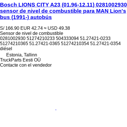
Bosch LIONS CITY A23 (01.96-12.11) 0281002930
sensor de nivel de combustible para MAN Lion's
bus (1991-) autobús
S/ 166.90
EUR 42.74
≈ USD 49.38
Sensor de nivel de combustible
0281002930 51274210233 504333094 51.27421-0233
51274210365 51.27421-0365 51274210354 51.27421-0354
diésel
Estonia, Tallinn
TruckParts Eesti OÜ
Contacte con el vendedor