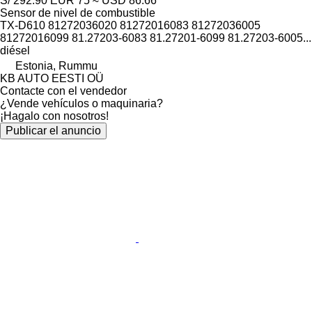
S/ 292.90
EUR 75
≈ USD 86.66
Sensor de nivel de combustible
TX-D610 81272036020 81272016083 81272036005
81272016099 81.27203-6083 81.27201-6099 81.27203-6005...
diésel
Estonia, Rummu
KB AUTO EESTI OÜ
Contacte con el vendedor
¿Vende vehículos o maquinaria?
¡Hagalo con nosotros!
Publicar el anuncio