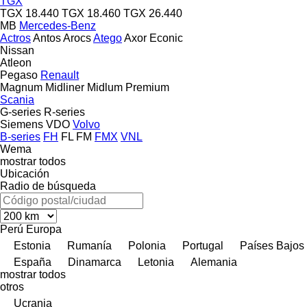
TGX
TGX 18.440
TGX 18.460
TGX 26.440
MB
Mercedes-Benz
Actros
Antos
Arocs
Atego
Axor
Econic
Nissan
Atleon
Pegaso
Renault
Magnum
Midliner
Midlum
Premium
Scania
G-series
R-series
Siemens
VDO
Volvo
B-series
FH
FL
FM
FMX
VNL
Wema
mostrar todos
Ubicación
Radio de búsqueda
Perú
Europa
Estonia
Rumanía
Polonia
Portugal
Países Bajos
España
Dinamarca
Letonia
Alemania
mostrar todos
otros
Ucrania