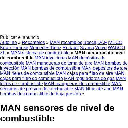
Publicar el anuncio
Autoline
»
Recambios
»
MAN recambios
Bosch
DAF
IVECO
Knorr-Bremse
Mercedes-Benz
Renault
Scania
Volvo
WABCO
ZF
»
MAN sistema de combustible
»
MAN sensores de nivel
de combustible
MAN inyectores
MAN depósitos de
combustible
MAN mangueras de toma de aire
MAN bombas de
inyección
MAN bombas de combustible
MAN depósitos de aire
MAN rieles de combustible
MAN cajas para filtro de aire
MAN
cajas para filtro de combustible
MAN reguladores de gas
MAN
filtros de combustible
MAN mangueras de combustible
MAN
sensores de presión de combustible
MAN filtros de aire
MAN
bombas de combustible de baja presión
»
MAN sensores de nivel de
combustible