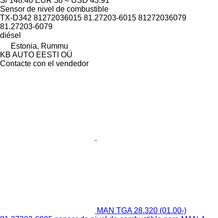
S/ 148.40
EUR 38
≈ USD 43.91
Sensor de nivel de combustible
TX-D342 81272036015 81.27203-6015 81272036079
81.27203-6079
diésel
Estonia, Rummu
KB AUTO EESTI OÜ
Contacte con el vendedor
MAN TGA 28.320 (01.00-)