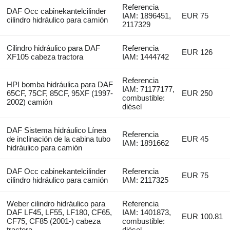
Referencia
DAF Occ cabinekantelcilinder
IAM: 1896451,
EUR 75
cilindro hidráulico para camión
2117329
Cilindro hidráulico para DAF
Referencia
EUR 126
XF105 cabeza tractora
IAM: 1444742
Referencia
HPI bomba hidráulica para DAF
IAM: 71177177,
65CF, 75CF, 85CF, 95XF (1997-
EUR 250
combustible:
2002) camión
diésel
DAF Sistema hidráulico Línea
Referencia
de inclinación de la cabina tubo
EUR 45
IAM: 1891662
hidráulico para camión
DAF Occ cabinekantelcilinder
Referencia
EUR 75
cilindro hidráulico para camión
IAM: 2117325
Weber cilindro hidráulico para
Referencia
DAF LF45, LF55, LF180, CF65,
IAM: 1401873,
EUR 100.81
CF75, CF85 (2001-) cabeza
combustible:
tractora
diésel