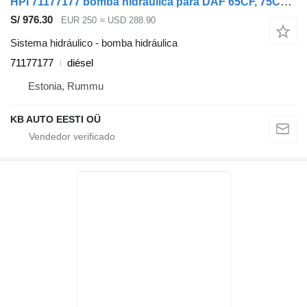
HPI 71177177 bomba hidráulica para DAF 65CF, 75CF, 85CF, 95XF (1997-2002) camión
S/ 976.30
EUR 250
≈ USD 288.90
Sistema hidráulico - bomba hidráulica
71177177
diésel
Estonia, Rummu
KB AUTO EESTI OÜ