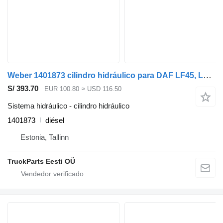
Weber 1401873 cilindro hidráulico para DAF LF45, LF55, LF180, CF65, CF75, CF85 (2001-) cabeza tractora
S/ 393.70
EUR 100.80
≈ USD 116.50
Sistema hidráulico - cilindro hidráulico
1401873
diésel
Estonia, Tallinn
TruckParts Eesti OÜ