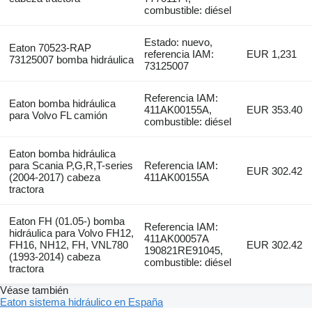
combustible: diésel
Estado: nuevo,
Eaton 70523-RAP
referencia IAM:
EUR 1,231
73125007 bomba hidráulica
73125007
Referencia IAM:
Eaton bomba hidráulica
411AK00155A,
EUR 353.40
para Volvo FL camión
combustible: diésel
Eaton bomba hidráulica
para Scania P,G,R,T-series
Referencia IAM:
EUR 302.42
(2004-2017) cabeza
411AK00155A
tractora
Eaton FH (01.05-) bomba
Referencia IAM:
hidráulica para Volvo FH12,
411AK00057A
FH16, NH12, FH, VNL780
EUR 302.42
190821RE91045,
(1993-2014) cabeza
combustible: diésel
tractora
Véase también
Eaton sistema hidráulico en España