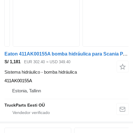
Eaton 411AK00155A bomba hidráulica para Scania P,G,R,T-series (2004-2017) cabeza tractora
S/ 1,181
EUR 302.40
≈ USD 349.40
Sistema hidráulico - bomba hidráulica
411AK00155A
Estonia, Tallinn
TruckParts Eesti OÜ