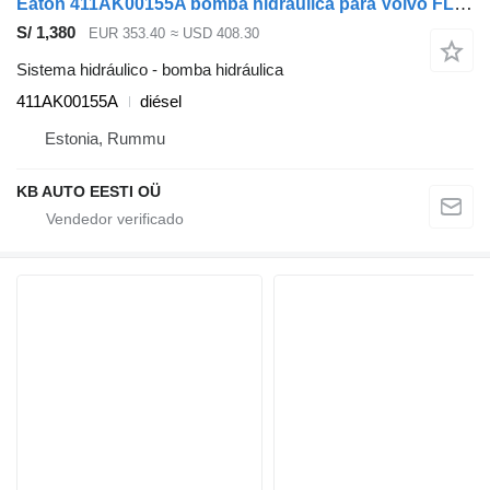
Eaton 411AK00155A bomba hidráulica para Volvo FL camión
S/ 1,380
EUR 353.40
≈ USD 408.30
Sistema hidráulico - bomba hidráulica
411AK00155A
diésel
Estonia, Rummu
KB AUTO EESTI OÜ