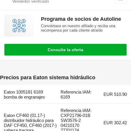
Programa de socios de Autoline
Conviértase en nuestro afiliado y reciba una
recompensa por cada cliente atraído
Consulte la oferta
Precios para Eaton sistema hidráulico
Eaton 1005181 6169
Referencia IAM:
EUR 510.90
bomba de engranajes
6169
Referencia IAM:
Eaton CF460 (01.17-)
CXP21796-01B
distribuidor hidráulico para
SW3576-2
EUR 302.42
DAF CF450, CF460 (2017-)
04210170
cabeza tractora
77701174,