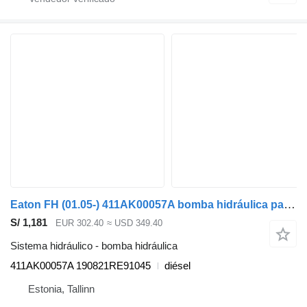
Eaton FH (01.05-) 411AK00057A bomba hidráulica para Volvo FH12, FH16, NH12, FH, VNL780 (1993-2014) cabeza tractora
S/ 1,181
EUR 302.40
≈ USD 349.40
Sistema hidráulico - bomba hidráulica
411AK00057A 190821RE91045
diésel
Estonia, Tallinn