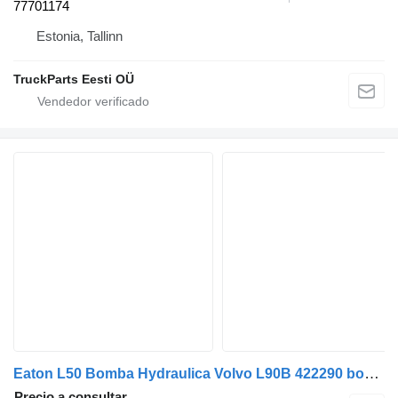
77701174
Estonia, Tallinn
TruckParts Eesti OÜ
Eaton L50 Bomba Hydraulica Volvo L90B 422290 bomba hidráulica para camión
Precio a consultar