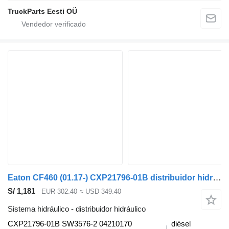
TruckParts Eesti OÜ
Eaton CF460 (01.17-) CXP21796-01B distribuidor hidráulico para DAF CF450, CF460 (2017-) cabeza tractora
S/ 1,181
EUR 302.40
≈ USD 349.40
Sistema hidráulico - distribuidor hidráulico
CXP21796-01B SW3576-2 04210170
diésel