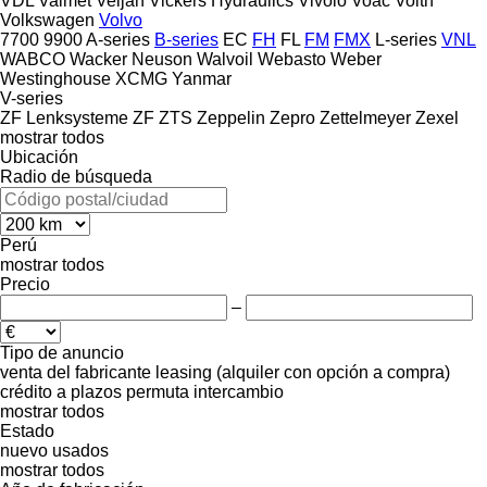
VDL
Valmet
Veljan
Vickers Hydraulics
Vivolo
Voac
Voith
Volkswagen
Volvo
7700
9900
A-series
B-series
EC
FH
FL
FM
FMX
L-series
VNL
WABCO
Wacker Neuson
Walvoil
Webasto
Weber
Westinghouse
XCMG
Yanmar
V-series
ZF Lenksysteme
ZF
ZTS
Zeppelin
Zepro
Zettelmeyer
Zexel
mostrar todos
Ubicación
Radio de búsqueda
Perú
mostrar todos
Precio
–
Tipo de anuncio
venta
del fabricante
leasing (alquiler con opción a compra)
crédito
a plazos
permuta
intercambio
mostrar todos
Estado
nuevo
usados
mostrar todos