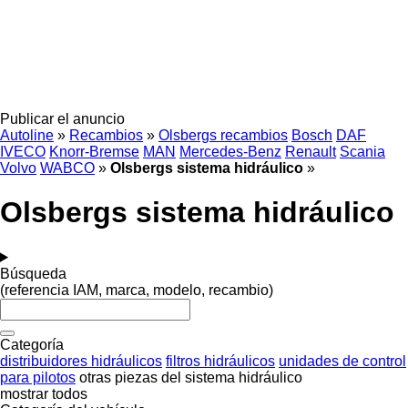
Publicar el anuncio
Autoline
»
Recambios
»
Olsbergs recambios
Bosch
DAF
IVECO
Knorr-Bremse
MAN
Mercedes-Benz
Renault
Scania
Volvo
WABCO
»
Olsbergs sistema hidráulico
»
Olsbergs sistema hidráulico
Búsqueda
(referencia IAM, marca, modelo, recambio)
Categoría
distribuidores hidráulicos
filtros hidráulicos
unidades de control
para pilotos
otras piezas del sistema hidráulico
mostrar todos