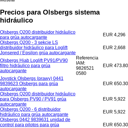
Precios para Olsbergs sistema
hidráulico
Olsbergs Q200 distribuidor hidráulico
EUR 4,296
para grúa autocargante
Olsbergs Q200 - 3 sekcje LS
distribuidor hidráulico para Loglift
EUR 2,668
Jonsered / Epsilon grúa autocargante
Referencia
Olsbergs Hiab Loglift PV91/PV90
IAM:
filtro hidráulico para grúa
EUR 473.80
9826521
autocargante
0580
Joystick Olsbergs (prawy) 0441
9839623 Olsbergs para grúa
EUR 650.30
autocargante
Olsbergs Q200 distribuidor hidráulico
para Olsbergs PV90 / PV91 grúa
EUR 5,922
autocargante
Olsbergs Q200 - 6 distribuidor
EUR 5,922
hidráulico para grúa autocargante
Olsbergs 0442 9839631 unidad de
control para pilotos para grúa
EUR 650.30