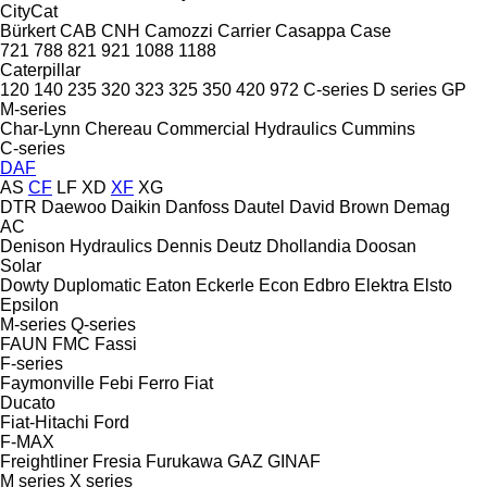
CityCat
Bürkert
CAB
CNH
Camozzi
Carrier
Casappa
Case
721
788
821
921
1088
1188
Caterpillar
120
140
235
320
323
325
350
420
972
C-series
D series
GP
M-series
Char-Lynn
Chereau
Commercial Hydraulics
Cummins
C-series
DAF
AS
CF
LF
XD
XF
XG
DTR
Daewoo
Daikin
Danfoss
Dautel
David Brown
Demag
AC
Denison Hydraulics
Dennis
Deutz
Dhollandia
Doosan
Solar
Dowty
Duplomatic
Eaton
Eckerle
Econ
Edbro
Elektra
Elsto
Epsilon
M-series
Q-series
FAUN
FMC
Fassi
F-series
Faymonville
Febi
Ferro
Fiat
Ducato
Fiat-Hitachi
Ford
F-MAX
Freightliner
Fresia
Furukawa
GAZ
GINAF
M series
X series