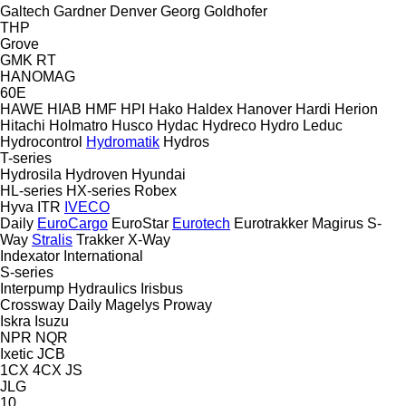
Galtech
Gardner Denver
Georg
Goldhofer
THP
Grove
GMK
RT
HANOMAG
60E
HAWE
HIAB
HMF
HPI
Hako
Haldex
Hanover
Hardi
Herion
Hitachi
Holmatro
Husco
Hydac
Hydreco
Hydro Leduc
Hydrocontrol
Hydromatik
Hydros
T-series
Hydrosila
Hydroven
Hyundai
HL-series
HX-series
Robex
Hyva
ITR
IVECO
Daily
EuroCargo
EuroStar
Eurotech
Eurotrakker
Magirus
S-
Way
Stralis
Trakker
X-Way
Indexator
International
S-series
Interpump Hydraulics
Irisbus
Crossway
Daily
Magelys
Proway
Iskra
Isuzu
NPR
NQR
Ixetic
JCB
1CX
4CX
JS
JLG
10