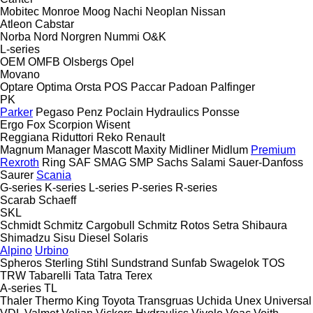
Mobitec
Monroe
Moog
Nachi
Neoplan
Nissan
Atleon
Cabstar
Norba
Nord
Norgren
Nummi
O&K
L-series
OEM
OMFB
Olsbergs
Opel
Movano
Optare
Optima
Orsta
POS
Paccar
Padoan
Palfinger
PK
Parker
Pegaso
Penz
Poclain Hydraulics
Ponsse
Ergo
Fox
Scorpion
Wisent
Reggiana Riduttori
Reko
Renault
Magnum
Manager
Mascott
Maxity
Midliner
Midlum
Premium
Rexroth
Ring
SAF
SMAG
SMP
Sachs
Salami
Sauer-Danfoss
Saurer
Scania
G-series
K-series
L-series
P-series
R-series
Scarab
Schaeff
SKL
Schmidt
Schmitz Cargobull
Schmitz Rotos
Setra
Shibaura
Shimadzu
Sisu Diesel
Solaris
Alpino
Urbino
Spheros
Sterling
Stihl
Sundstrand
Sunfab
Swagelok
TOS
TRW
Tabarelli
Tata
Tatra
Terex
A-series
TL
Thaler
Thermo King
Toyota
Transgruas
Uchida
Unex
Universal