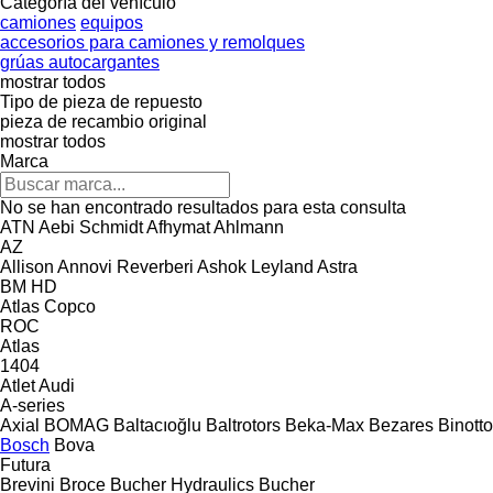
Categoría del vehículo
camiones
equipos
accesorios para camiones y remolques
grúas autocargantes
mostrar todos
Tipo de pieza de repuesto
pieza de recambio original
mostrar todos
Marca
No se han encontrado resultados para esta consulta
ATN
Aebi Schmidt
Afhymat
Ahlmann
AZ
Allison
Annovi Reverberi
Ashok Leyland
Astra
BM
HD
Atlas Copco
ROC
Atlas
1404
Atlet
Audi
A-series
Axial
BOMAG
Baltacıoğlu
Baltrotors
Beka-Max
Bezares
Binotto
Bosch
Bova
Futura
Brevini
Broce
Bucher Hydraulics
Bucher