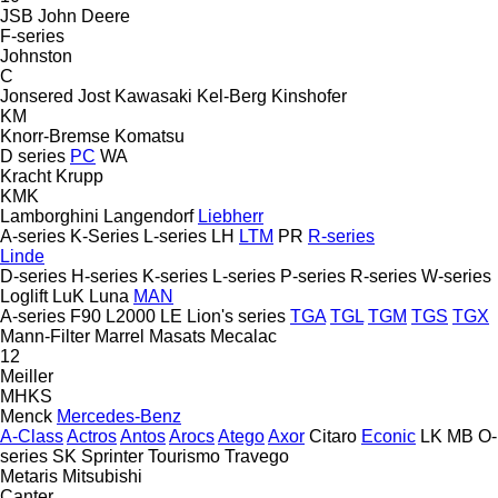
JSB
John Deere
F-series
Johnston
C
Jonsered
Jost
Kawasaki
Kel-Berg
Kinshofer
KM
Knorr-Bremse
Komatsu
D series
PC
WA
Kracht
Krupp
KMK
Lamborghini
Langendorf
Liebherr
A-series
K-Series
L-series
LH
LTM
PR
R-series
Linde
D-series
H-series
K-series
L-series
P-series
R-series
W-series
Loglift
LuK
Luna
MAN
A-series
F90
L2000
LE
Lion's series
TGA
TGL
TGM
TGS
TGX
Mann-Filter
Marrel
Masats
Mecalac
12
Meiller
MHKS
Menck
Mercedes-Benz
A-Class
Actros
Antos
Arocs
Atego
Axor
Citaro
Econic
LK
MB
O-
series
SK
Sprinter
Tourismo
Travego
Metaris
Mitsubishi
Canter