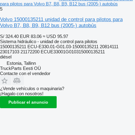
para pilotos para Volvo B7, B8, B9, B12 bus (2005-) autobús
5
Volvo 15000135211 unidad de control para pilotos para
Volvo B7, B8, B9, B12 bus (2005-) autobús
S/ 324.40
EUR 83.06
≈ USD 95.97
Sistema hidráulico - unidad de control para pilotos
15000135211 ECU-E330.01-G01.03-15000135211 20814111
23017103 21172200 ECUE33001G010315000135211
diésel
Estonia, Tallinn
TruckParts Eesti OÜ
Contacte con el vendedor
¿Vende vehículos o maquinaria?
¡Hagalo con nosotros!
Publicar el anuncio