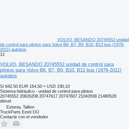
VOLVO, BESANDO 20745552 unidad
de control para pilotos para Volvo B6, B7, B9, B10, B12 bus (1978-
2011) autobús
12
VOLVO, BESANDO 20745552 unidad de control para
pilotos para Volvo B6, B7, B9, B10, B12 bus (1978-2011)
autobús
S/ 642.50
EUR 164.50
≈ USD 190.10
Sistema hidráulico - unidad de control para pilotos
20745552 20826208 20747617 20747607 21043938 21480528
diésel
Estonia, Tallinn
TruckParts Eesti OÜ
Contacte con el vendedor