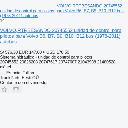
VOLVO,RTF,BESANDO 20745552
unidad de control para pilotos para Volvo B6, B7, B9, B10, B12 bus
(1978-2011) autobús
14
VOLVO,RTF,BESANDO 20745552 unidad de control para
pilotos para Volvo B6, B7, B9, B10, B12 bus (1978-2011)
autobús
S/ 576.30
EUR 147.60
≈ USD 170.50
Sistema hidráulico - unidad de control para pilotos
20745552 20826208 20747617 20747607 21043938 21480528
diésel
Estonia, Tallinn
TruckParts Eesti OÜ
Contacte con el vendedor