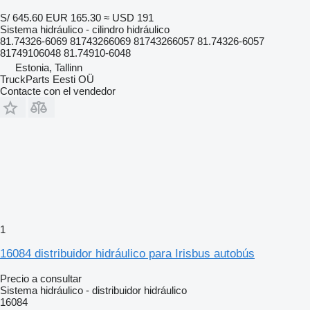
S/ 645.60
EUR 165.30
≈ USD 191
Sistema hidráulico - cilindro hidráulico
81.74326-6069 81743266069 81743266057 81.74326-6057
81749106048 81.74910-6048
Estonia, Tallinn
TruckParts Eesti OÜ
Contacte con el vendedor
1
16084 distribuidor hidráulico para Irisbus autobús
Precio a consultar
Sistema hidráulico - distribuidor hidráulico
16084