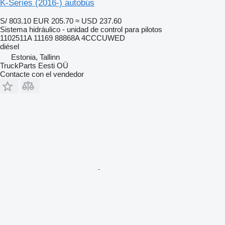
K-Series (2016-) autobús
S/ 803.10
EUR 205.70
≈ USD 237.60
Sistema hidráulico - unidad de control para pilotos
1102511A 11169 88868A 4CCCUWED
diésel
Estonia, Tallinn
TruckParts Eesti OÜ
Contacte con el vendedor