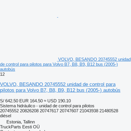
VOLVO, BESANDO 20745552 unidad
de control para pilotos para Volvo B7, B8, B9, B12 bus (2005-)
autobús
12
VOLVO, BESANDO 20745552 unidad de control para
pilotos para Volvo B7, B8, B9, B12 bus (2005-) autobús
S/ 642.50
EUR 164.50
≈ USD 190.10
Sistema hidráulico - unidad de control para pilotos
20745552 20826208 20747617 20747607 21043938 21480528
diésel
Estonia, Tallinn
TruckParts Eesti OÜ