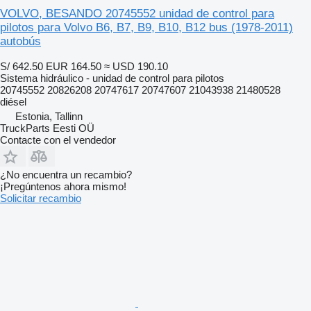
VOLVO, BESANDO 20745552 unidad de control para
pilotos para Volvo B6, B7, B9, B10, B12 bus (1978-2011)
autobús
S/ 642.50
EUR 164.50
≈ USD 190.10
Sistema hidráulico - unidad de control para pilotos
20745552 20826208 20747617 20747607 21043938 21480528
diésel
Estonia, Tallinn
TruckParts Eesti OÜ
Contacte con el vendedor
¿No encuentra un recambio?
¡Pregúntenos ahora mismo!
Solicitar recambio