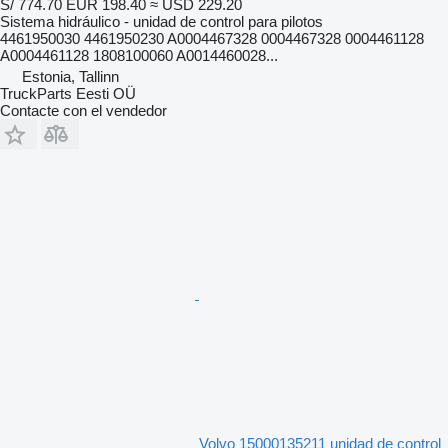
S/ 774.70
EUR 198.40
≈ USD 229.20
Sistema hidráulico - unidad de control para pilotos
4461950030 4461950230 A0004467328 0004467328 0004461128
A0004461128 1808100060 A0014460028...
Estonia, Tallinn
TruckParts Eesti OÜ
Contacte con el vendedor
Volvo 15000135211 unidad de control