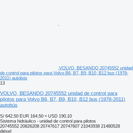
VOLVO, BESANDO 20745552 unidad
de control para pilotos para Volvo B6, B7, B9, B10, B12 bus (1978-
2011) autobús
13
VOLVO, BESANDO 20745552 unidad de control para
pilotos para Volvo B6, B7, B9, B10, B12 bus (1978-2011)
autobús
S/ 642.50
EUR 164.50
≈ USD 190.10
Sistema hidráulico - unidad de control para pilotos
20745552 20826208 20747617 20747607 21043938 21480528
diésel