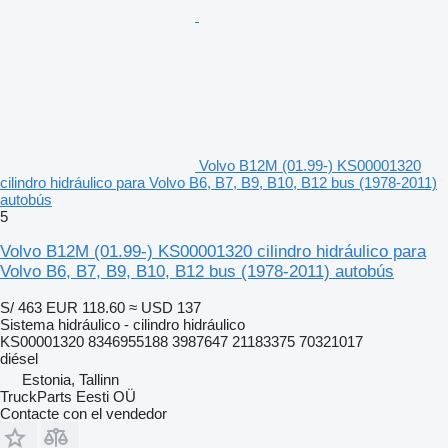
Volvo B12M (01.99-) KS00001320
cilindro hidráulico para Volvo B6, B7, B9, B10, B12 bus (1978-2011)
autobús
5
Volvo B12M (01.99-) KS00001320 cilindro hidráulico para
Volvo B6, B7, B9, B10, B12 bus (1978-2011) autobús
S/ 463
EUR 118.60
≈ USD 137
Sistema hidráulico - cilindro hidráulico
KS00001320 8346955188 3987647 21183375 70321017
diésel
Estonia, Tallinn
TruckParts Eesti OÜ
Contacte con el vendedor