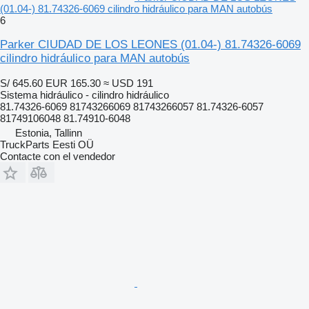
(01.04-) 81.74326-6069 cilindro hidráulico para MAN autobús
6
Parker CIUDAD DE LOS LEONES (01.04-) 81.74326-6069
cilindro hidráulico para MAN autobús
S/ 645.60
EUR 165.30
≈ USD 191
Sistema hidráulico - cilindro hidráulico
81.74326-6069 81743266069 81743266057 81.74326-6057
81749106048 81.74910-6048
Estonia, Tallinn
TruckParts Eesti OÜ
Contacte con el vendedor