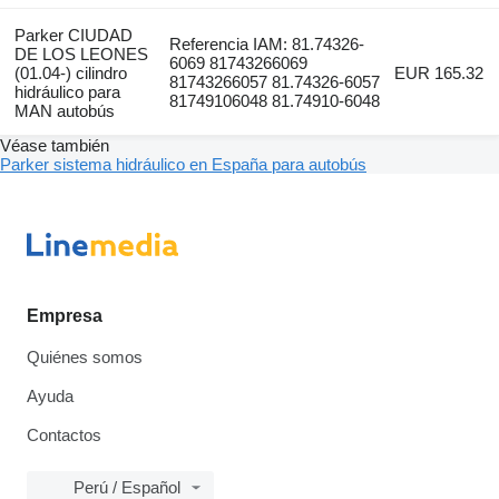
Parker CIUDAD
Referencia IAM: 81.74326-
DE LOS LEONES
6069 81743266069
(01.04-) cilindro
EUR 165.32
81743266057 81.74326-6057
hidráulico para
81749106048 81.74910-6048
MAN autobús
Véase también
Parker sistema hidráulico en España para autobús
Empresa
Quiénes somos
Ayuda
Contactos
Perú / Español