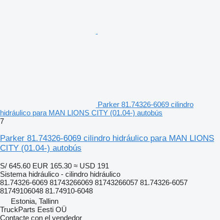
Parker 81.74326-6069 cilindro
hidráulico para MAN LIONS CITY (01.04-) autobús
7
Parker 81.74326-6069 cilindro hidráulico para MAN LIONS
CITY (01.04-) autobús
S/ 645.60
EUR 165.30
≈ USD 191
Sistema hidráulico - cilindro hidráulico
81.74326-6069 81743266069 81743266057 81.74326-6057
81749106048 81.74910-6048
Estonia, Tallinn
TruckParts Eesti OÜ
Contacte con el vendedor