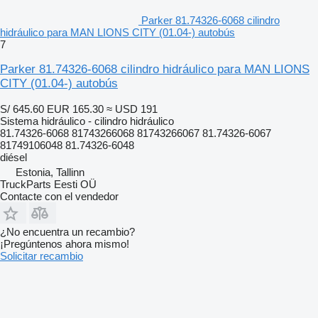
Parker 81.74326-6068 cilindro
hidráulico para MAN LIONS CITY (01.04-) autobús
7
Parker 81.74326-6068 cilindro hidráulico para MAN LIONS
CITY (01.04-) autobús
S/ 645.60
EUR 165.30
≈ USD 191
Sistema hidráulico - cilindro hidráulico
81.74326-6068 81743266068 81743266067 81.74326-6067
81749106048 81.74326-6048
diésel
Estonia, Tallinn
TruckParts Eesti OÜ
Contacte con el vendedor
¿No encuentra un recambio?
¡Pregúntenos ahora mismo!
Solicitar recambio