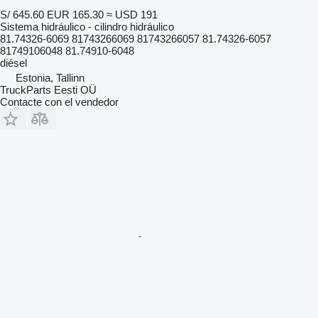
S/ 645.60
EUR 165.30
≈ USD 191
Sistema hidráulico - cilindro hidráulico
81.74326-6069 81743266069 81743266057 81.74326-6057
81749106048 81.74910-6048
diésel
Estonia, Tallinn
TruckParts Eesti OÜ
Contacte con el vendedor