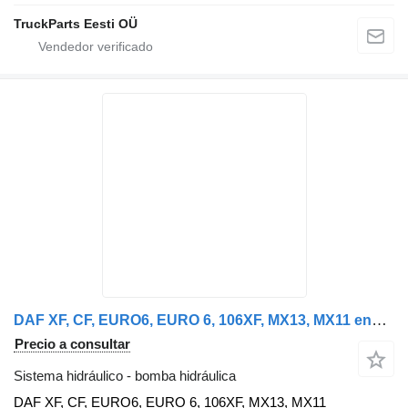
TruckParts Eesti OÜ
DAF XF, CF, EURO6, EURO 6, 106XF, MX13, MX11 engine types, steering DAF bomba hidráulica para DAF XF, 106XF EURO6, CF cabeza tractora
Precio a consultar
Sistema hidráulico - bomba hidráulica
DAF XF, CF, EURO6, EURO 6, 106XF, MX13, MX11