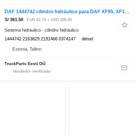
DAF 1444742 cilindro hidráulico para DAF XF95, XF105 (2001-2014) cabeza tractora
S/ 361.50
EUR 92.74
≈ USD 106.50
Sistema hidráulico - cilindro hidráulico
1444742 2163829 2191466 0374147
diésel
Estonia, Tallinn
TruckParts Eesti OÜ