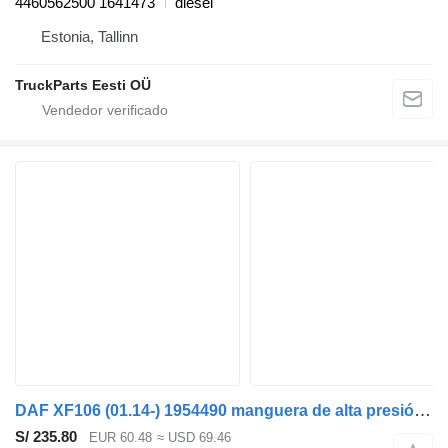
4460562500 1641473
diésel
Estonia, Tallinn
TruckParts Eesti OÜ
DAF XF106 (01.14-) 1954490 manguera de alta presión para DAF XF106 (2014-) cabeza tractora
S/ 235.80
EUR 60.48
≈ USD 69.46