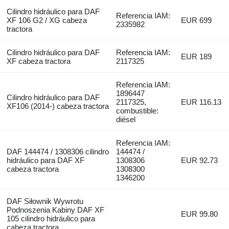
Cilindro hidráulico para DAF
Referencia IAM:
XF 106 G2 / XG cabeza
EUR 699
2335982
tractora
Cilindro hidráulico para DAF
Referencia IAM:
EUR 189
XF cabeza tractora
2117325
Referencia IAM:
1896447
Cilindro hidráulico para DAF
2117325,
EUR 116.13
XF106 (2014-) cabeza tractora
combustible:
diésel
Referencia IAM:
DAF 144474 / 1308306 cilindro
144474 /
hidráulico para DAF XF
1308306
EUR 92.73
cabeza tractora
1308300
1346200
DAF Siłownik Wywrotu
Podnoszenia Kabiny DAF XF
EUR 99.80
105 cilindro hidráulico para
cabeza tractora