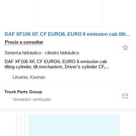
DAF XF106 XF, CF EURO6, EURO 6 emission cab tilting cylinder, cab ti DAF cilindro hidráulico para DAF XF, 106XF EURO6, CF cabeza tractora
Precio a consultar
Sistema hidráulico - cilindro hidráulico
DAF XF106 XF, CF EURO6, EURO 6 emission cab
tilting cylinder, tilt mechanism, Driver’s cylinder CF,...
Lituania, Kaunas
Truck Parts Group