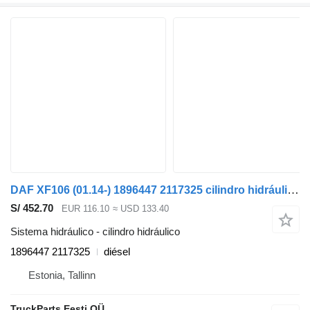
DAF XF106 (01.14-) 1896447 2117325 cilindro hidráulico para DAF XF106 (2014-) cabeza tractora
S/ 452.70
EUR 116.10
≈ USD 133.40
Sistema hidráulico - cilindro hidráulico
1896447 2117325
diésel
Estonia, Tallinn
TruckParts Eesti OÜ