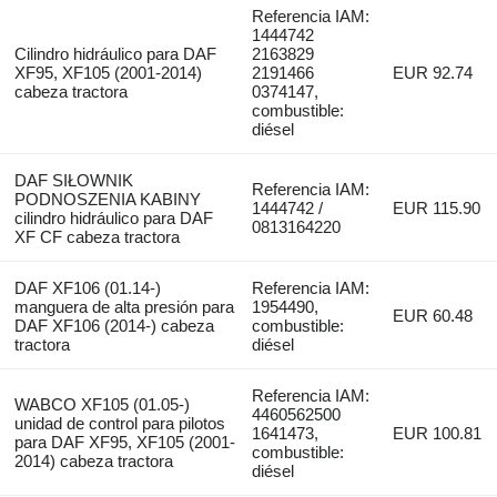
Referencia IAM:
1444742
Cilindro hidráulico para DAF
2163829
XF95, XF105 (2001-2014)
2191466
EUR 92.74
cabeza tractora
0374147,
combustible:
diésel
DAF SIŁOWNIK
Referencia IAM:
PODNOSZENIA KABINY
1444742 /
EUR 115.90
cilindro hidráulico para DAF
0813164220
XF CF cabeza tractora
DAF XF106 (01.14-)
Referencia IAM:
manguera de alta presión para
1954490,
EUR 60.48
DAF XF106 (2014-) cabeza
combustible:
tractora
diésel
Referencia IAM:
WABCO XF105 (01.05-)
4460562500
unidad de control para pilotos
1641473,
EUR 100.81
para DAF XF95, XF105 (2001-
combustible:
2014) cabeza tractora
diésel