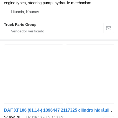
engine types, steering pump, hydraulic mechanism,...
Lituania, Kaunas
Truck Parts Group
DAF XF106 (01.14-) 1896447 2117325 cilindro hidráulico para DAF XF106 (2014-) cabeza tractora
S/ 452.70
EUR 116.10
≈ USD 133.40