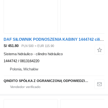
DAF SIŁOWNIK PODNOSZENIA KABINY 1444742 cilindro hidráulico para DAF XF CF cabeza tractora
S/ 451.80
PLN 500
≈ EUR 115.90
Sistema hidráulico - cilindro hidráulico
1444742 / 0813164220
Polonia, Michałów
QINDITO SPÓŁKA Z OGRANICZONĄ ODPOWIEDZIALNOŚCIĄ