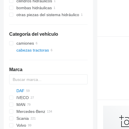
cilindros hidráulicos
bombas hidráulicas
otras piezas del sistema hidráulico
Categoría del vehículo
camiones
cabezas tractoras
Marca
DAF
IVECO
CF
F-MAX
MAN
LF
EuroCargo
CF 65
Mercedes-Benz
XF
Eurotech
F90
CF 75
LF 45
Scania
XG
Eurotrakker
LE
Actros
Magnum
CF 85
LF 55
XF 95
LF 45 180
Volvo
S-Way
Lion's series
Antos
Premium
G-series
CF 450
XF 105
XG+
LF 55 180