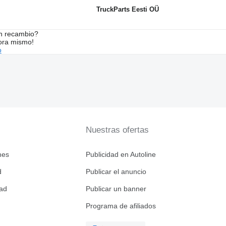
TruckParts Eesti OÜ
n recambio?
ora mismo!
o
Nuestras ofertas
nes
Publicidad en Autoline
d
Publicar el anuncio
dad
Publicar un banner
Programa de afiliados