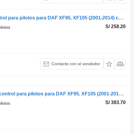
DAF 1693762 1781448 unidad de control para pilotos para DAF XF95, XF105 (2001-2014) cabeza tractora
S/ 258.20
ilotos
Contacte con el vendedor
DAF, WABCO 4460562500 unidad de control para pilotos para DAF XF95, XF105 (2001-2014) cabeza tractora
S/ 393.70
ilotos