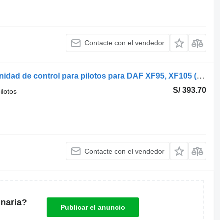
Contacte con el vendedor
WABCO XF105 (01.05-) 4460562500 unidad de control para pilotos para DAF XF95, XF105 (2001-2014) cabeza tractora
S/ 393.70
ilotos
Contacte con el vendedor
naria?
Publicar el anuncio