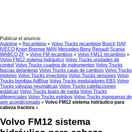
Publicar el anuncio
Autoline
»
Recambios
»
Volvo Trucks recambios
Bosch
DAF
IVECO
Knorr-Bremse
MAN
Mercedes-Benz
Renault
Scania
WABCO
ZF
»
Volvo FM recambios
»
Volvo FM12 recambios
»
Volvo FM12 sistema hidráulico
Volvo Trucks unidades de
control
Volvo Trucks cuadros de instrumentos
Volvo Trucks
fascias delanteras
Volvo Trucks cajas de cambios
Volvo Trucks
motores
Volvo Trucks inyectores
Volvo Trucks sensores
Volvo
Trucks bombas AdBlue
Volvo Trucks moduladores EBS
Volvo
Trucks válvulas neumáticas
Volvo Trucks calefacciones
estáticas
Volvo Trucks bujes de rueda
Volvo Trucks
diferenciales
Volvo Trucks estribos
Volvo Trucks mangueras de
aire acondicionado
»
Volvo FM12 sistema hidráulico para
cabeza tractora
»
Volvo FM12 sistema