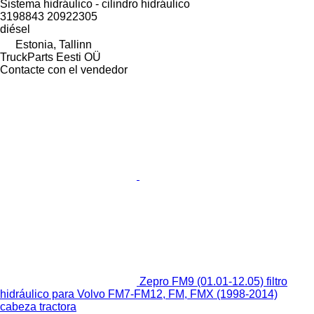
Sistema hidráulico - cilindro hidráulico
3198843 20922305
diésel
Estonia, Tallinn
TruckParts Eesti OÜ
Contacte con el vendedor
Zepro FM9 (01.01-12.05) filtro
hidráulico para Volvo FM7-FM12, FM, FMX (1998-2014)
cabeza tractora