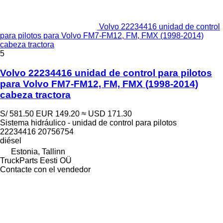
Volvo 22234416 unidad de control
para pilotos para Volvo FM7-FM12, FM, FMX (1998-2014)
cabeza tractora
5
Volvo 22234416 unidad de control para pilotos
para Volvo FM7-FM12, FM, FMX (1998-2014)
cabeza tractora
S/ 581.50
EUR 149.20
≈ USD 171.30
Sistema hidráulico - unidad de control para pilotos
22234416 20756754
diésel
Estonia, Tallinn
TruckParts Eesti OÜ
Contacte con el vendedor