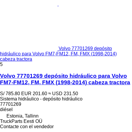
Volvo 77701269 depósito
hidráulico para Volvo FM7-FM12, FM, FMX (1998-2014)
cabeza tractora
5
Volvo 77701269 depósito hidráulico para Volvo
FM7-FM12, FM, FMX (1998-2014) cabeza tractora
S/ 785.80
EUR 201.60
≈ USD 231.50
Sistema hidráulico - depósito hidráulico
77701269
diésel
Estonia, Tallinn
TruckParts Eesti OÜ
Contacte con el vendedor