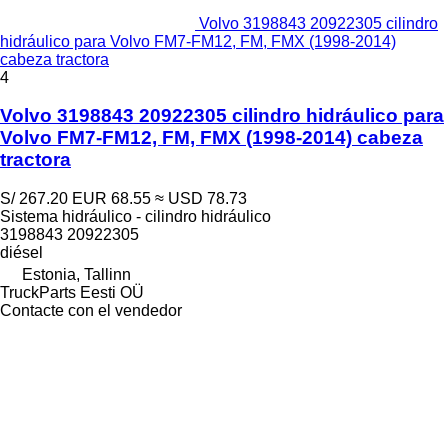
Volvo 3198843 20922305 cilindro
hidráulico para Volvo FM7-FM12, FM, FMX (1998-2014)
cabeza tractora
4
Volvo 3198843 20922305 cilindro hidráulico para
Volvo FM7-FM12, FM, FMX (1998-2014) cabeza
tractora
S/ 267.20
EUR 68.55
≈ USD 78.73
Sistema hidráulico - cilindro hidráulico
3198843 20922305
diésel
Estonia, Tallinn
TruckParts Eesti OÜ
Contacte con el vendedor