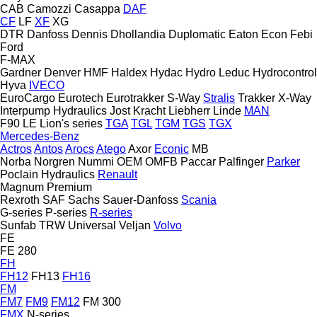
CAB
Camozzi
Casappa
DAF
CF
LF
XF
XG
DTR
Danfoss
Dennis
Dhollandia
Duplomatic
Eaton
Econ
Febi
Ford
F-MAX
Gardner Denver
HMF
Haldex
Hydac
Hydro Leduc
Hydrocontrol
Hyva
IVECO
EuroCargo
Eurotech
Eurotrakker
S-Way
Stralis
Trakker
X-Way
Interpump Hydraulics
Jost
Kracht
Liebherr
Linde
MAN
F90
LE
Lion's series
TGA
TGL
TGM
TGS
TGX
Mercedes-Benz
Actros
Antos
Arocs
Atego
Axor
Econic
MB
Norba
Norgren
Nummi
OEM
OMFB
Paccar
Palfinger
Parker
Poclain Hydraulics
Renault
Magnum
Premium
Rexroth
SAF
Sachs
Sauer-Danfoss
Scania
G-series
P-series
R-series
Sunfab
TRW
Universal
Veljan
Volvo
FE
FE 280
FH
FH12
FH13
FH16
FM
FM7
FM9
FM12
FM 300
FMX
N-series