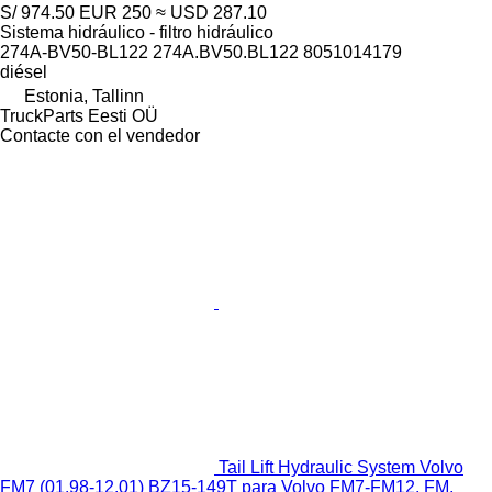
S/ 974.50
EUR 250
≈ USD 287.10
Sistema hidráulico - filtro hidráulico
274A-BV50-BL122 274A.BV50.BL122 8051014179
diésel
Estonia, Tallinn
TruckParts Eesti OÜ
Contacte con el vendedor
Tail Lift Hydraulic System Volvo
FM7 (01.98-12.01) BZ15-149T para Volvo FM7-FM12, FM,