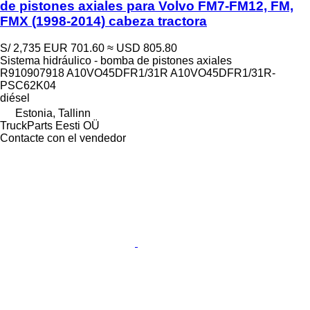
de pistones axiales para Volvo FM7-FM12, FM,
FMX (1998-2014) cabeza tractora
S/ 2,735
EUR 701.60
≈ USD 805.80
Sistema hidráulico - bomba de pistones axiales
R910907918 A10VO45DFR1/31R A10VO45DFR1/31R-
PSC62K04
diésel
Estonia, Tallinn
TruckParts Eesti OÜ
Contacte con el vendedor