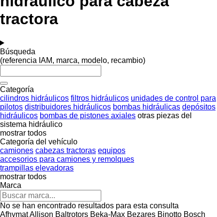
hidráulico para cabeza
tractora
Búsqueda
(referencia IAM, marca, modelo, recambio)
Categoría
cilindros hidráulicos
filtros hidráulicos
unidades de control para
pilotos
distribuidores hidráulicos
bombas hidráulicas
depósitos
hidráulicos
bombas de pistones axiales
otras piezas del
sistema hidráulico
mostrar todos
Categoría del vehículo
camiones
cabezas tractoras
equipos
accesorios para camiones y remolques
trampillas elevadoras
mostrar todos
Marca
No se han encontrado resultados para esta consulta
Afhymat
Allison
Baltrotors
Beka-Max
Bezares
Binotto
Bosch