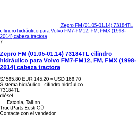
Zepro FM (01.05-01.14) 73184TL
cilindro hidráulico para Volvo FM7-FM12, FM, FMX (1998-
2014) cabeza tractora
7
Zepro FM (01.05-01.14) 73184TL cilindro
hidráulico para Volvo FM7-FM12, FM, FMX (1998-
2014) cabeza tractora
S/ 565.80
EUR 145.20
≈ USD 166.70
Sistema hidráulico - cilindro hidráulico
73184TL
diésel
Estonia, Tallinn
TruckParts Eesti OÜ
Contacte con el vendedor