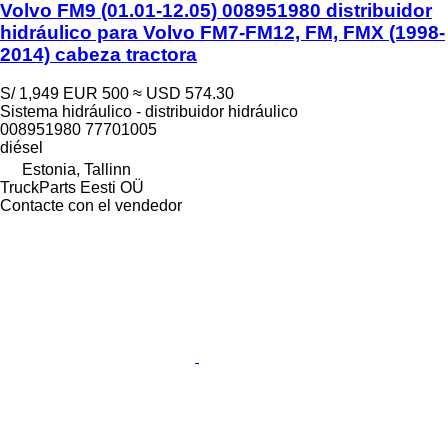
Volvo FM9 (01.01-12.05) 008951980 distribuidor
hidráulico para Volvo FM7-FM12, FM, FMX (1998-
2014) cabeza tractora
S/ 1,949
EUR 500
≈ USD 574.30
Sistema hidráulico - distribuidor hidráulico
008951980 77701005
diésel
Estonia, Tallinn
TruckParts Eesti OÜ
Contacte con el vendedor