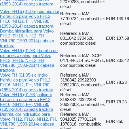
22070283, combustible:
(1993-2014) cabeza tractora
diésel
Volvo FH16 (01.05-) distribuidor
Referencia IAM:
hidráulico para Volvo FH12,
77700734, combustible:
EUR 149.19
FH16, NH12, FH, VNL780
diésel
(1993-2014) cabeza tractora
Bomba hidráulica para Volvo
Referencia IAM:
FH12, FH16, NH12, FH,
8811042 3704520,
EUR 197.58
VNL780 (1993-2014) cabeza
combustible: diésel
tractora
Volvo FH16 (01.93-) bomba de
pistones axiales para Volvo
Referencia IAM: SCP-
FH12, FH16, NH12, FH,
047L-N-DL4 SCP-047L,
EUR 302.42
VNL780 (1993-2014) cabeza
combustible: diésel
tractora
Volvo FH (01.05-) cilindro
Referencia IAM:
hidráulico para Volvo FH12,
3198842 20922303
EUR 78.23
FH16, NH12, FH, VNL780
20922308, combustible:
(1993-2014) cabeza tractora
diésel
Volvo FH16 (01.93-) cilindro
Referencia IAM:
hidráulico para Volvo FH12,
3198842 20922303
EUR 78.23
FH16, NH12, FH, VNL780
20922308, combustible:
(1993-2014) cabeza tractora
diésel
Distribuidor hidráulico para
Referencia IAM:
Volvo FH12, FH16, NH12, FH,
9041025 77701324
EUR 250
VNL780 (1993-2014) cabeza
1078316, combustible:
tractora
diésel