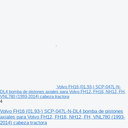
Volvo FH16 (01.93-) SCP-047L-N-
DL4 bomba de pistones axiales para Volvo FH12, FH16, NH12, FH,
VNL780 (1993-2014) cabeza tractora
4
Volvo FH16 (01.93-) SCP-047L-N-DL4 bomba de pistones
axiales para Volvo FH12, FH16, NH12, FH, VNL780 (1993-
2014) cabeza tractora