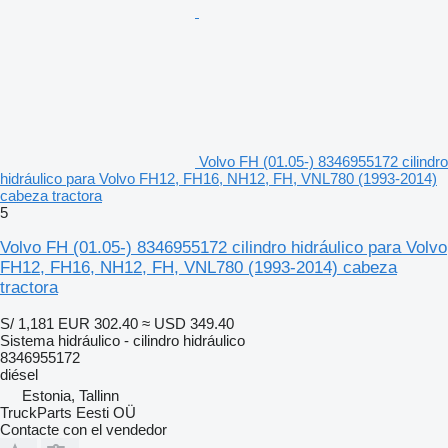
Volvo FH (01.05-) 8346955172 cilindro
hidráulico para Volvo FH12, FH16, NH12, FH, VNL780 (1993-2014)
cabeza tractora
5
Volvo FH (01.05-) 8346955172 cilindro hidráulico para Volvo
FH12, FH16, NH12, FH, VNL780 (1993-2014) cabeza
tractora
S/ 1,181
EUR 302.40
≈ USD 349.40
Sistema hidráulico - cilindro hidráulico
8346955172
diésel
Estonia, Tallinn
TruckParts Eesti OÜ
Contacte con el vendedor