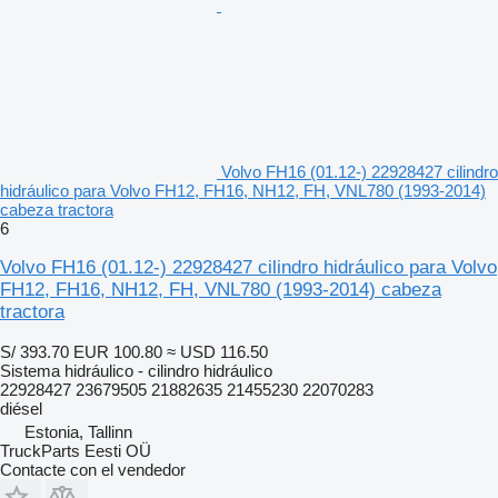
Volvo FH16 (01.12-) 22928427 cilindro
hidráulico para Volvo FH12, FH16, NH12, FH, VNL780 (1993-2014)
cabeza tractora
6
Volvo FH16 (01.12-) 22928427 cilindro hidráulico para Volvo
FH12, FH16, NH12, FH, VNL780 (1993-2014) cabeza
tractora
S/ 393.70
EUR 100.80
≈ USD 116.50
Sistema hidráulico - cilindro hidráulico
22928427 23679505 21882635 21455230 22070283
diésel
Estonia, Tallinn
TruckParts Eesti OÜ
Contacte con el vendedor