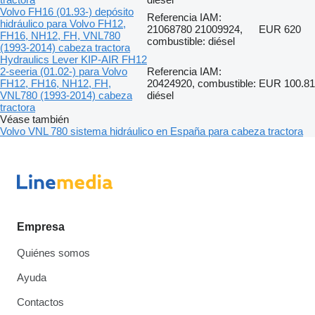
Volvo FH16 (01.93-) depósito
Referencia IAM:
hidráulico para Volvo FH12,
21068780 21009924,
EUR 620
FH16, NH12, FH, VNL780
combustible: diésel
(1993-2014) cabeza tractora
Hydraulics Lever KIP-AIR FH12
2-seeria (01.02-) para Volvo
Referencia IAM:
FH12, FH16, NH12, FH,
20424920, combustible:
EUR 100.81
VNL780 (1993-2014) cabeza
diésel
tractora
Véase también
Volvo VNL 780 sistema hidráulico en España para cabeza tractora
Empresa
Quiénes somos
Ayuda
Contactos