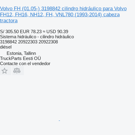
Volvo FH (01.05-) 3198842 cilindro hidráulico para Volvo
FH12, FH16, NH12, FH, VNL780 (1993-2014) cabeza
tractora
S/ 305.50
EUR 78.23
≈ USD 90.39
Sistema hidráulico - cilindro hidráulico
3198842 20922303 20922308
diésel
Estonia, Tallinn
TruckParts Eesti OÜ
Contacte con el vendedor