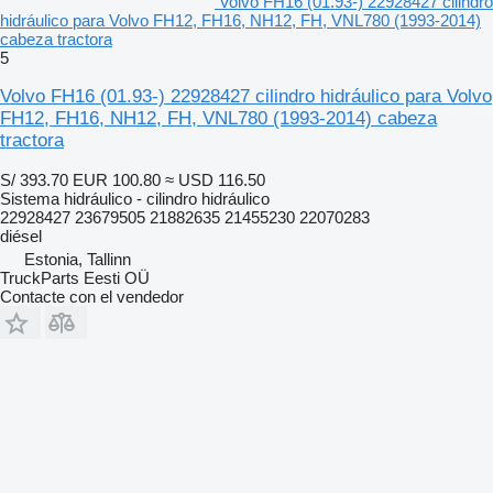
Volvo FH16 (01.93-) 22928427 cilindro
hidráulico para Volvo FH12, FH16, NH12, FH, VNL780 (1993-2014)
cabeza tractora
5
Volvo FH16 (01.93-) 22928427 cilindro hidráulico para Volvo
FH12, FH16, NH12, FH, VNL780 (1993-2014) cabeza
tractora
S/ 393.70
EUR 100.80
≈ USD 116.50
Sistema hidráulico - cilindro hidráulico
22928427 23679505 21882635 21455230 22070283
diésel
Estonia, Tallinn
TruckParts Eesti OÜ
Contacte con el vendedor