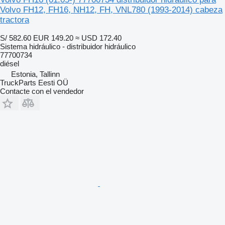
Volvo FH12, FH16, NH12, FH, VNL780 (1993-2014) cabeza
tractora
S/ 582.60
EUR 149.20
≈ USD 172.40
Sistema hidráulico - distribuidor hidráulico
77700734
diésel
Estonia, Tallinn
TruckParts Eesti OÜ
Contacte con el vendedor