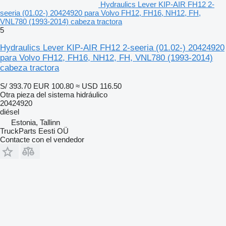
Hydraulics Lever KIP-AIR FH12 2-
seeria (01.02-) 20424920 para Volvo FH12, FH16, NH12, FH,
VNL780 (1993-2014) cabeza tractora
5
Hydraulics Lever KIP-AIR FH12 2-seeria (01.02-) 20424920
para Volvo FH12, FH16, NH12, FH, VNL780 (1993-2014)
cabeza tractora
S/ 393.70
EUR 100.80
≈ USD 116.50
Otra pieza del sistema hidráulico
20424920
diésel
Estonia, Tallinn
TruckParts Eesti OÜ
Contacte con el vendedor