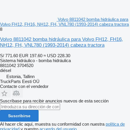
Volvo 8811042 bomba hidráulica para
Volvo FH12, FH16, NH12, FH, VNL780 (1993-2014) cabeza tractora
8
Volvo 8811042 bomba hidráulica para Volvo FH12, FH16,
NH12, FH, VNL780 (1993-2014) cabeza tractora
S/ 771.60
EUR 197.60
≈ USD 228.30
Sistema hidráulico - bomba hidráulica
8811042 3704520
diésel
Estonia, Tallinn
TruckParts Eesti OÜ
Contacte con el vendedor
Suscríbase para recibir anuncios nuevos de esta sección
Suscribirse
Al hacer clic aquí, muestra su conformidad con nuestra
política de
privacidad
y nuestro
acuerdo del usuario
.