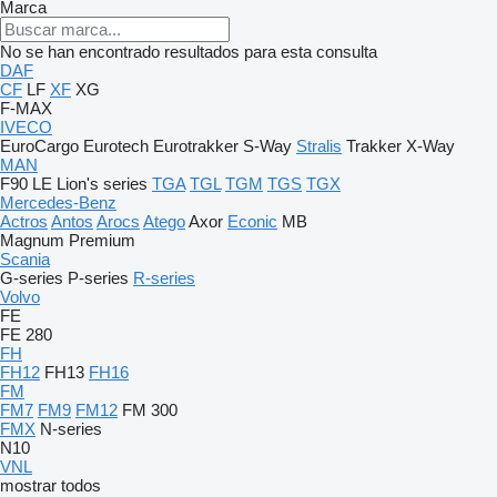
Marca
No se han encontrado resultados para esta consulta
DAF
CF
LF
XF
XG
F-MAX
IVECO
EuroCargo
Eurotech
Eurotrakker
S-Way
Stralis
Trakker
X-Way
MAN
F90
LE
Lion's series
TGA
TGL
TGM
TGS
TGX
Mercedes-Benz
Actros
Antos
Arocs
Atego
Axor
Econic
MB
Magnum
Premium
Scania
G-series
P-series
R-series
Volvo
FE
FE 280
FH
FH12
FH13
FH16
FM
FM7
FM9
FM12
FM 300
FMX
N-series
N10
VNL
mostrar todos