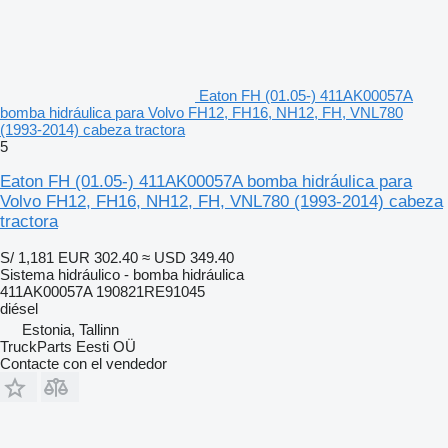
Eaton FH (01.05-) 411AK00057A
bomba hidráulica para Volvo FH12, FH16, NH12, FH, VNL780
(1993-2014) cabeza tractora
5
Eaton FH (01.05-) 411AK00057A bomba hidráulica para
Volvo FH12, FH16, NH12, FH, VNL780 (1993-2014) cabeza
tractora
S/ 1,181
EUR 302.40
≈ USD 349.40
Sistema hidráulico - bomba hidráulica
411AK00057A 190821RE91045
diésel
Estonia, Tallinn
TruckParts Eesti OÜ
Contacte con el vendedor