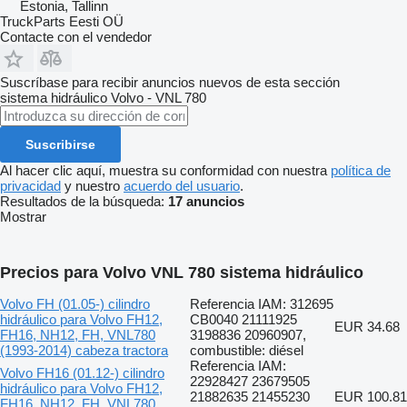
Estonia, Tallinn
TruckParts Eesti OÜ
Contacte con el vendedor
Suscríbase para recibir anuncios nuevos de esta sección
sistema hidráulico
Volvo - VNL 780
Suscribirse
Al hacer clic aquí, muestra su conformidad con nuestra
política de
privacidad
y nuestro
acuerdo del usuario
.
Resultados de la búsqueda:
17 anuncios
Mostrar
Precios para Volvo VNL 780 sistema hidráulico
Volvo FH (01.05-) cilindro
Referencia IAM: 312695
hidráulico para Volvo FH12,
CB0040 21111925
EUR 34.68
FH16, NH12, FH, VNL780
3198836 20960907,
(1993-2014) cabeza tractora
combustible: diésel
Referencia IAM:
Volvo FH16 (01.12-) cilindro
22928427 23679505
hidráulico para Volvo FH12,
21882635 21455230
EUR 100.81
FH16, NH12, FH, VNL780