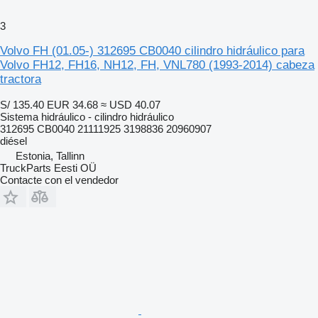
3
Volvo FH (01.05-) 312695 CB0040 cilindro hidráulico para
Volvo FH12, FH16, NH12, FH, VNL780 (1993-2014) cabeza
tractora
S/ 135.40
EUR 34.68
≈ USD 40.07
Sistema hidráulico - cilindro hidráulico
312695 CB0040 21111925 3198836 20960907
diésel
Estonia, Tallinn
TruckParts Eesti OÜ
Contacte con el vendedor