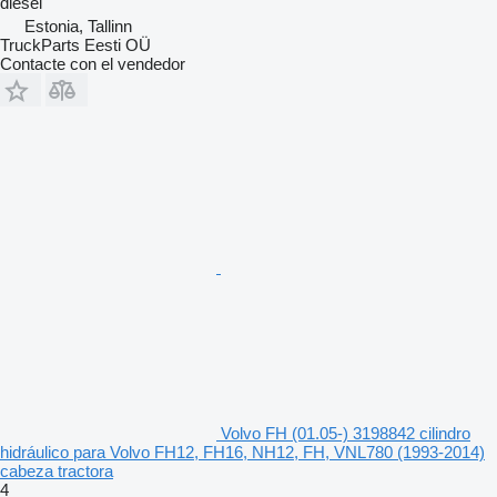
diésel
Estonia, Tallinn
TruckParts Eesti OÜ
Contacte con el vendedor
Volvo FH (01.05-) 3198842 cilindro
hidráulico para Volvo FH12, FH16, NH12, FH, VNL780 (1993-2014)
cabeza tractora
4