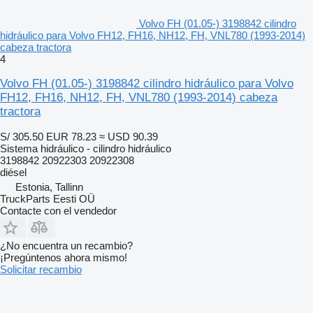
Volvo FH (01.05-) 3198842 cilindro
hidráulico para Volvo FH12, FH16, NH12, FH, VNL780 (1993-2014)
cabeza tractora
4
Volvo FH (01.05-) 3198842 cilindro hidráulico para Volvo
FH12, FH16, NH12, FH, VNL780 (1993-2014) cabeza
tractora
S/ 305.50
EUR 78.23
≈ USD 90.39
Sistema hidráulico - cilindro hidráulico
3198842 20922303 20922308
diésel
Estonia, Tallinn
TruckParts Eesti OÜ
Contacte con el vendedor
¿No encuentra un recambio?
¡Pregúntenos ahora mismo!
Solicitar recambio