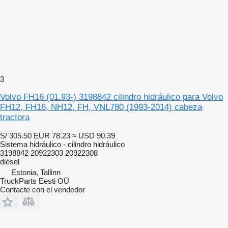
3
Volvo FH16 (01.93-) 3198842 cilindro hidráulico para Volvo
FH12, FH16, NH12, FH, VNL780 (1993-2014) cabeza
tractora
S/ 305.50
EUR 78.23
≈ USD 90.39
Sistema hidráulico - cilindro hidráulico
3198842 20922303 20922308
diésel
Estonia, Tallinn
TruckParts Eesti OÜ
Contacte con el vendedor