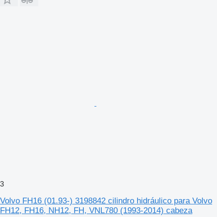
3
Volvo FH16 (01.93-) 3198842 cilindro hidráulico para Volvo
FH12, FH16, NH12, FH, VNL780 (1993-2014) cabeza